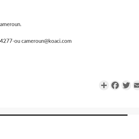
Cameroun.
1154277-ou cameroun@koaci.com
Partager
Faceboo
Twi