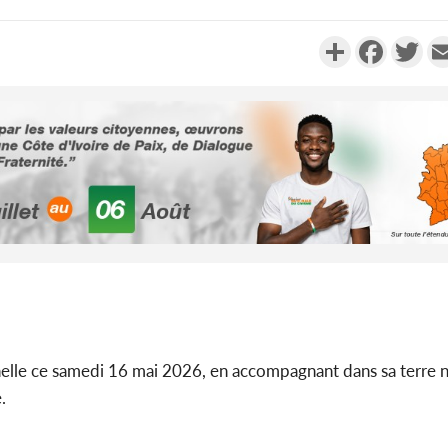
Partager
Faceboo
Twi
Côte d
Meilleur
publique
Côte d'I
tragiques
nelle ce samedi 16 mai 2026, en accompagnant dans sa terre 
ayant fa
.