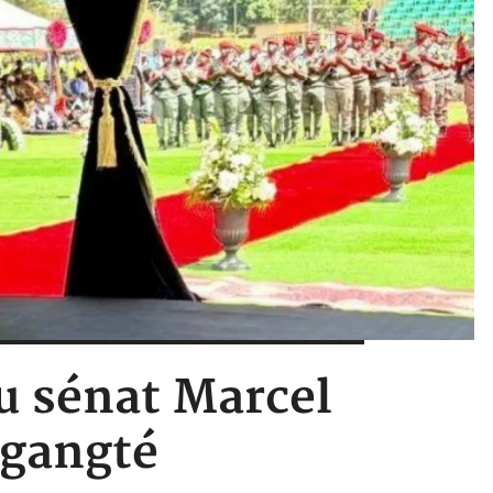
u sénat Marcel
ngangté