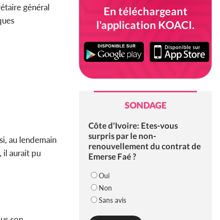
étaire général
En téléchargeant
ques
l'application KOACI.
SONDAGE
Côte d'Ivoire: Etes-vous
surpris par le non-
si, au lendemain
renouvellement du contrat de
il aurait pu
Emerse Faé ?
Oui
Non
Sans avis
ous son