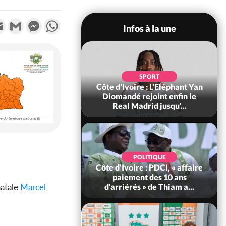
k
tter
Email
Gmail
Messenger
WhatsApp
Infos à la une
JUSTICE
'Ivoire : Sacré
SPORT
e administration
Côte d'Ivoire : L'Eléphant Yan
 digitale au PNE
Diomandé rejoint enfin le
202...
Real Madrid jusqu'...
POLITIQUE
POLITIQUE
voire : Violences
Côte d'Ivoire : PDCI, « affaire
 à Kossandji (Mé)
paiement des 10 ans
natale
Marcel
it 03 morts, A...
d'arriérés » de Thiam a...