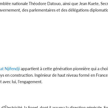
emblée nationale Théodore Datouo, ainsi que Jean Kuete, Secr
ernement, des parlementaires et des délégations diplomati
at Njifendji
appartient à cette génération pionnière qui a choi
s en construction. Ingénieur de haut niveau formé en France, 
 et avec lui, l'engagement.
d'Électricité, la Sonel, dont il assuma la direction générale. S