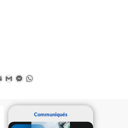
k
tter
Email
Gmail
Messenger
WhatsApp
Communiqués