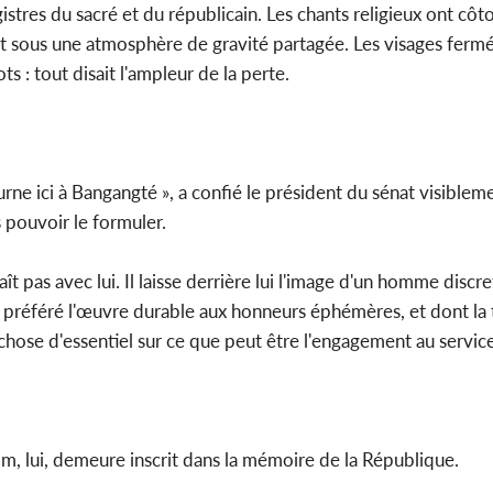
res du sacré et du républicain. Les chants religieux ont côto
ent sous une atmosphère de gravité partagée. Les visages fermé
s : tout disait l'ampleur de la perte.
urne ici à Bangangté », a confié le président du sénat visiblem
pouvoir le formuler.
raît pas avec lui. Il laisse derrière lui l'image d'un homme discr
a préféré l'œuvre durable aux honneurs éphémères, et dont la 
 chose d'essentiel sur ce que peut être l'engagement au servic
om, lui, demeure inscrit dans la mémoire de la République.