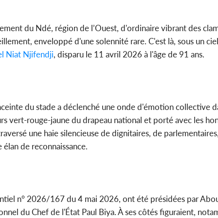
Côte d'Ivo
tement du Ndé, région de l’Ouest, d'ordinaire vibrant des cla
pas mourir 
des h
llement, enveloppé d'une solennité rare. C'est là, sous un cie
l Niat Njifendji
, disparu le 11 avril 2026 à l'âge de 91 ans.
'enceinte du stade a déclenché une onde d'émotion collective 
rs vert-rouge-jaune du drapeau national et porté avec les hon
 traversé une haie silencieuse de dignitaires, de parlementaires
e élan de reconnaissance.
identiel n° 2026/167 du 4 mai 2026, ont été présidées par Ab
nnel du Chef de l'État Paul Biya. À ses côtés figuraient, nota