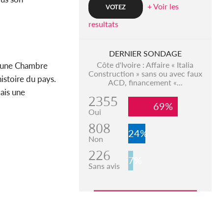
+ Voir les
resultats
DERNIER SONDAGE
Côte d'Ivoire : Affaire « Italia
 d'une Chambre
Construction » sans ou avec faux
histoire du pays.
ACD, financement «...
mais une
2355
69%
Oui
808
24%
Non
226
7%
Sans avis