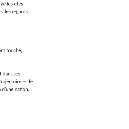
yé les rites
s, les regards
ent touché,
et dans ses
trajectoire — de
e d'une nation.