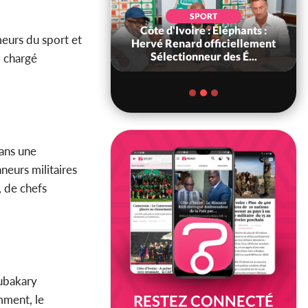
SOCIÉTÉ
SPORT
ire : « On ne veut
Côte d'Ivoire : Éléphants :
meurs du sport et
chez nous », crient
Hervé Renard officiellement
abitants d...
Sélectionneur des É...
l chargé
dans une
neurs militaires
, de chefs
oubakary
RESTEZ CONNECTÉ
mment, le