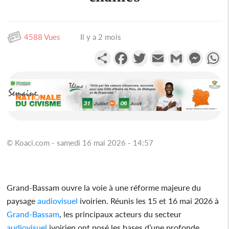
4588 Vues
Il y a 2 mois
Partager
Facebook
Twitter
Email
Gmail
Messen
W
© Koaci.com - samedi 16 mai 2026 - 14:57
Grand-Bassam ouvre la voie à une réforme majeure du
paysage
audiovisuel
ivoirien. Réunis les 15 et 16 mai 2026 à
Grand-Bassam
, les principaux acteurs du secteur
audiovisuel
ivoirien ont posé les bases d’une profonde