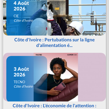
4 Août
2026
CIE
Côte d'Ivoire
Côte d'Ivoire : Pertubations sur la ligne
d'alimentation é...
3 Août
2026
TECNO
Côte d'Ivoire
Côte d'Ivoire : L'économie de l'attention :