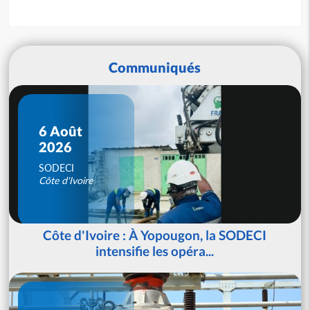
Communiqués
6 Août
2026
SODECI
Côte d'Ivoire
Côte d'Ivoire : À Yopougon, la SODECI
intensifie les opéra...