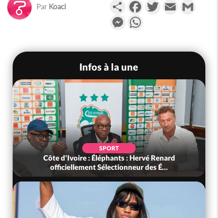
Partager
Facebook
Twitter
Email
Gmail
Par
Koaci
Messenger
WhatsApp
Infos à la une
SPORT
Côte d'Ivoire : Éléphants : Hervé Renard
officiellement Sélectionneur des É...