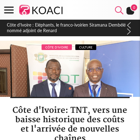
0
Cameroun : 5 combattants séparatistes neutralisés, le Mindef
dément les rumeurs d'exactions des civils
CÔTE D'IVOIRE
CULTURE
Côte d'Ivoire: TNT, vers une
baisse historique des coûts
et l'arrivée de nouvelles
chaînes