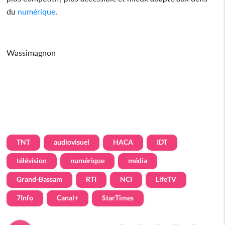
du
numérique
.
Wassimagnon
TNT
audiovisuel
HACA
IDT
télévision
numérique
média
Grand-Bassam
RTI
NCI
LifeTV
7Info
Canal+
StarTimes