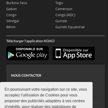
Burkina Faso
Togo
Gabon
Cameroun
Congo
Congo (RDC)
Sénégal
Guinée
Bénin
Guinée Equatorial
Télécharger l'application KOACI
NOUS CONTACTER
contact@koaci.com
koaci@yahoo.fr
En poursuivant votre navigation sur ce site, vous
+225 07 08 85 52 93
acceptez l'utilisation de Cookies pour vous
proposer des publicités adaptées à vos centres
d'intérêts, pour réaliser des statistiques de