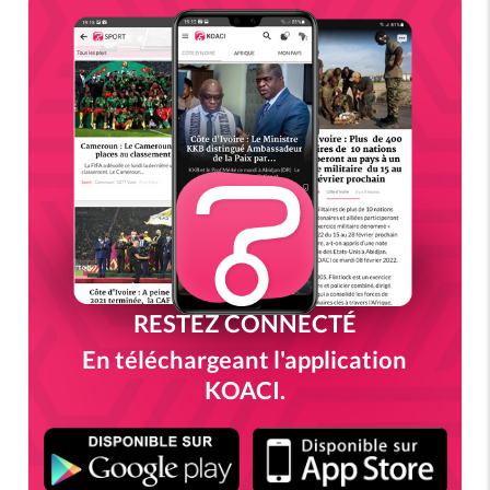
RESTEZ CONNECTÉ
En téléchargeant l'application
KOACI.