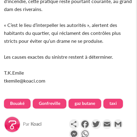
d’incendie, cette pratique reste pourtant courante, au grand
dam des riverains.
« C’est le lieu d’interpeller les autorités », alertent des
habitants du quartier, qui réclament des contrôles plus
stricts pour éviter qu’un drame ne se produise.
Les causes exactes du sinistre restent à déterminer.
T.K.Emile
tkemile@koaci.com
Bouaké
Gonfreville
gaz butane
taxi
Partager
Facebook
Twitter
Email
Gmail
Par
Koaci
Messenger
WhatsApp