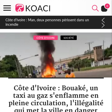
0
Côte d'Ivoire : Séileu, la célébration de la fête nationale
transformée en vaste campagne contre les produits
dépigmentants dangereux
CÔTE D'IVOIRE
SOCIÉTÉ
Côte d'Ivoire : Bouaké, un
taxi au gaz s'enflamme en
pleine circulation, l'illégalité
qui met la ville en danger