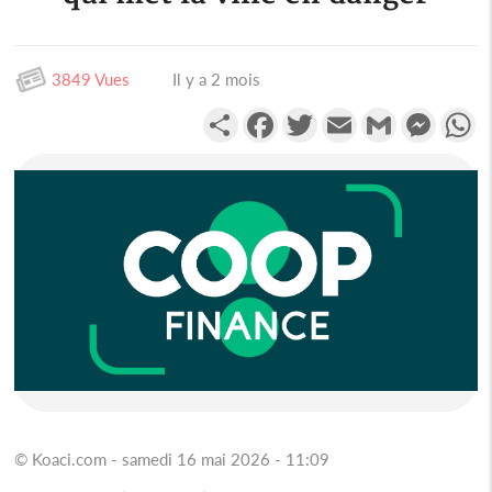
3849 Vues
Il y a 2 mois
Partager
Facebook
Twitter
Email
Gmail
Messen
W
© Koaci.com - samedi 16 mai 2026 - 11:09