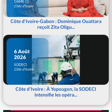
DAME CI
Côte d'Ivoire
Côte d'Ivoire-Gabon : Dominique Ouattara
reçoit Zita Oligu...
6 Août
2026
SODECI
Côte d'Ivoire
Côte d'Ivoire : À Yopougon, la SODECI
intensifie les opéra...