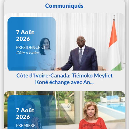
Communiqués
7 Août
2026
PRESIDENCE CI
Côte d'Ivoire
Côte d'Ivoire-Canada: Tiémoko Meyliet
Koné échange avec An...
7 Août
2026
PREMIERE