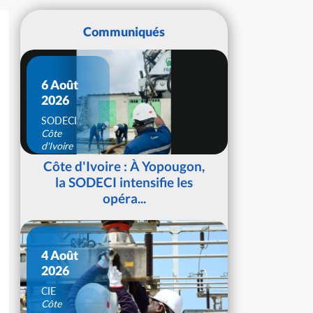
Communiqués
6 Août
2026
SODECI
Côte
d'Ivoire
Côte d'Ivoire : À Yopougon,
la SODECI intensifie les
opéra...
4 Août
2026
CIE
Côte