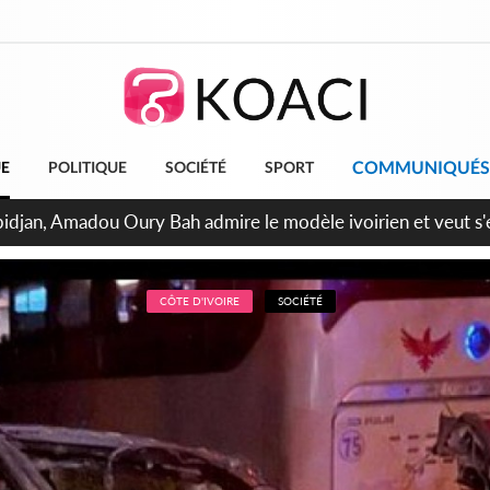
COMMUNIQUÉS
UE
POLITIQUE
SOCIÉTÉ
SPORT
 milliards FCFA de la France pour le métro d'Abidjan et les Ag
projets structurants
CÔTE D'IVOIRE
SOCIÉTÉ