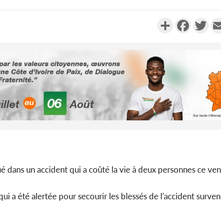
Partager
Faceboo
Twi
POLITIQUE
Côte d'Ivoire : Fête nationale,
Côte d'Ivo
Alassane Ouattara accorde
des 100 00
la grâce à 4 661...
le SYN
POLITIQUE
Côte d'Ivoire : 66è
anniversaire de
Côte d'Iv
ué dans un accident qui a coûté la vie à deux personnes ce ven
l'indépendance, Alassane
Amadou Ou
Ouattara prome...
modèle i
ui a été alertée pour secourir les blessés de l'accident surven