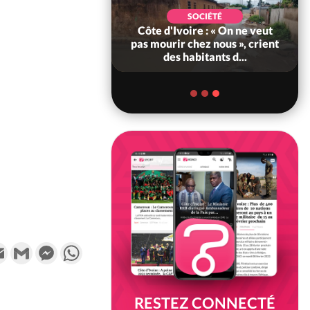
POLITIQUE
SOCIÉTÉ
ire : 23 milliards
Côte d'Ivoire : « On ne veut
a France pour le
pas mourir chez nous », crient
'Abidjan et l...
des habitants d...
k
tter
Email
Gmail
Messenger
WhatsApp
RESTEZ CONNECTÉ