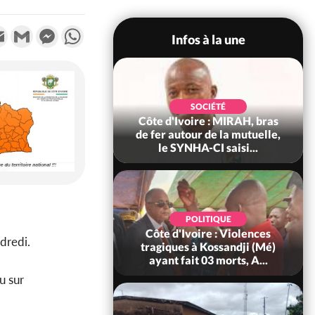
k
tter
Email
Gmail
Messenger
WhatsApp
Infos à la une
SOCIÉTÉ
SOCIÉTÉ
ire : Fin du rachat
Côte d'Ivoire : MIRAH, bras
0 tonnes de cacao,
de fer autour de la mutuelle,
ARFA-CI co...
le SYNHA-CI saisi...
POLITIQUE
POLITIQUE
oire : À Abidjan,
Côte d'Ivoire : Violences
dredi.
ry Bah admire le
tragiques à Kossandji (Mé)
voirien et veu...
ayant fait 03 morts, A...
u sur