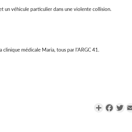
POLITIQUE
t un véhicule particulier dans une violente collision.
Côte d'Ivoire : Décrispation ?
Côte d'Ivo
Mamadou Traoré ex
FCFA de l
conseiller de Soro a recou...
métro d
 clinique médicale Maria, tous par l’ARGC 41.
Partager
Faceboo
Twi