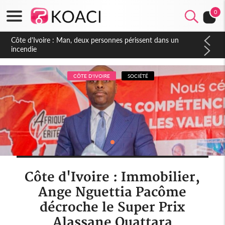
0
Côte d'Ivoire : Séileu, la célébration de la fête nationale
transformée en vaste campagne contre les produits
dépigmentants dangereux
CÔTE D'IVOIRE
SOCIÉTÉ
Côte d'Ivoire : Immobilier,
Ange Nguettia Pacôme
décroche le Super Prix
Alassane Ouattara