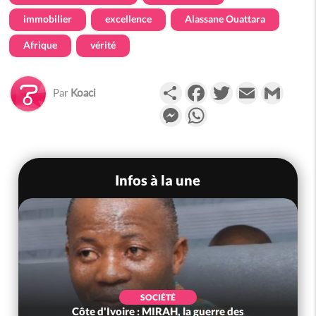
immobilier
excellence
Alassane Ouattara
Afrique
vérité
Partager
Facebook
Twitter
Email
Gmail
Par
Koaci
Messenger
WhatsApp
Infos à la une
SOCIÉTÉ
Côte d'Ivoire : MIRAH, la guerre des