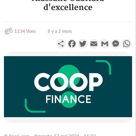
d'excellence
1134 Vues
Il y a 2 mois
Partager
Facebook
Twitter
Email
Gmail
Messen
W
© Koaci.com - dimanche 17 mai 2026 - 16:23