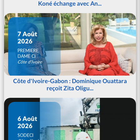
Koné échange avec An...
7 Août
2026
PREMIERE
DAME CI
Côte d'Ivoire
Côte d'Ivoire-Gabon : Dominique Ouattara
reçoit Zita Oligu...
6 Août
2026
SODECI