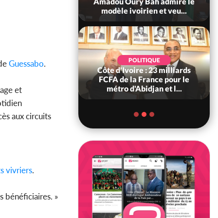
ndance, Alassane
Amadou Oury Bah admire le
ara prome...
modèle ivoirien et veu...
POLITIQUE
POLITIQUE
 de
Guessabo
.
re : Décrispation ?
Côte d'Ivoire : 23 milliards
ou Traoré ex
FCFA de la France pour le
 de Soro a recou...
métro d'Abidjan et l...
age et
otidien
cès aux circuits
ts
vivriers
.
 bénéficiaires. »