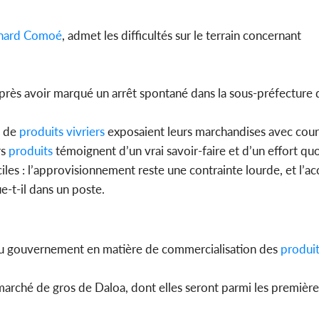
l'indépe
Ouatt
nard Comoé
, admet les difficultés sur le terrain concernant
 après avoir marqué un arrêt spontané dans la sous-préfecture
Côte d'Ivoi
Mamad
conseiller
s de
produits
vivriers
exposaient leurs marchandises avec cour
rs
produits
témoignent d’un vrai savoir-faire et d’un effort qu
iciles : l’approvisionnement reste une contrainte lourde, et l’ac
e-t-il dans un poste.
ns du gouvernement en matière de commercialisation des
produi
marché de gros de Daloa, dont elles seront parmi les premières