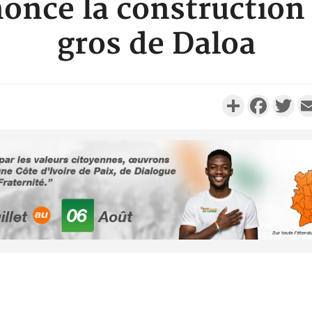
nonce la constructio
gros de Daloa
Partager
Faceboo
Twi
Côte d'Ivoi
Alassane 
la gr
Côte 
anni