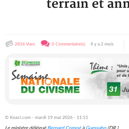
terrain et an
2836 Vues
0 Commentaire(s)
Il y a 2 mois
© Koaci.com - mardi 19 mai 2026 - 11:51
Le ministre délégué
Bernard Comoé
à
Guessabo
(DR )