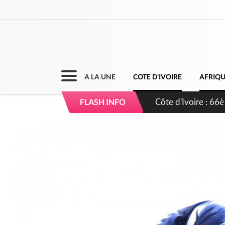
A LA UNE
COTE D'IVOIRE
AFRIQ
Côte d'Ivoire : À A
FLASH INFO
développement de