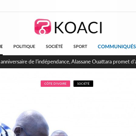
COMMUNIQUÉS
UE
POLITIQUE
SOCIÉTÉ
SPORT
bidjan, Amadou Oury Bah admire le modèle ivoirien et veut s'e
 la Guinée
CÔTE D'IVOIRE
SOCIÉTÉ