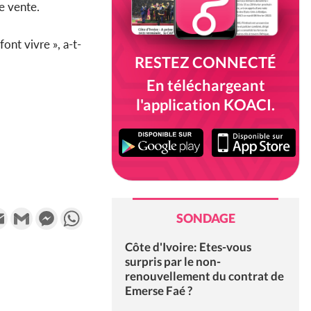
de vente.
ont vivre », a-t-
RESTEZ CONNECTÉ
En téléchargeant
l'application KOACI.
k
tter
Email
Gmail
Messenger
WhatsApp
SONDAGE
Côte d'Ivoire: Etes-vous
surpris par le non-
renouvellement du contrat de
Emerse Faé ?