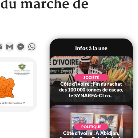
n du marché de
k
tter
Email
Gmail
Messenger
WhatsApp
Infos à la une
POLITIQUE
SOCIÉTÉ
re : Fête nationale,
Côte d'Ivoire : Fin du rachat
Ouattara accorde
des 100 000 tonnes de cacao,
âce à 4 661...
le SYNARFA-CI co...
POLITIQUE
d'Ivoire : 66è
POLITIQUE
versaire de
Côte d'Ivoire : À Abidjan,