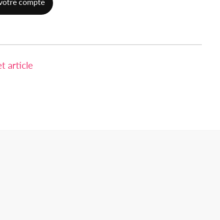
votre compte
 article