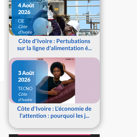
4 Août
2026
CIE
Côte
d'Ivoire
Côte d'Ivoire : Pertubations
sur la ligne d'alimentation é...
3 Août
2026
TECNO
Côte
d'Ivoire
Côte d'Ivoire : L'économie de
l'attention : pourquoi les j...