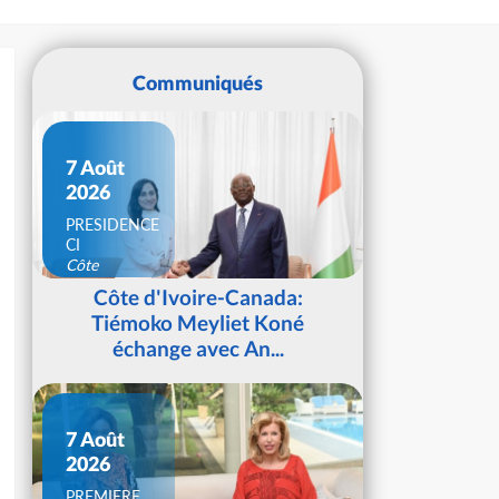
Communiqués
7 Août
2026
PRESIDENCE
CI
Côte
d'Ivoire
Côte d'Ivoire-Canada:
Tiémoko Meyliet Koné
échange avec An...
7 Août
2026
PREMIERE