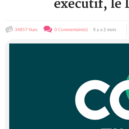
exécutif, le
34857 Vues
0 Commentaire(s)
Il y a 2 mois