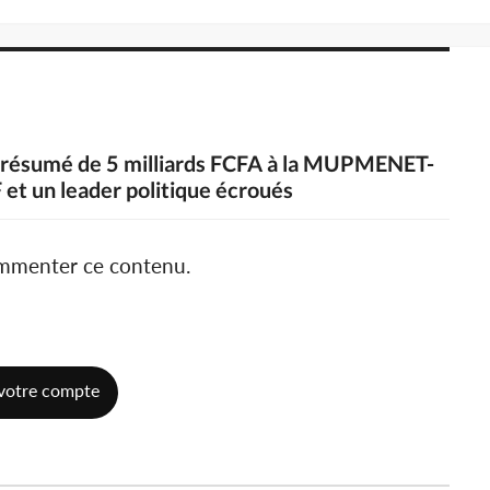
présumé de 5 milliards FCFA à la MUPMENET-
F et un leader politique écroués
ommenter ce contenu.
votre compte