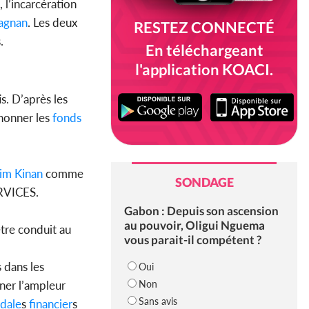
 l’incarcération
agnan
. Les deux
RESTEZ CONNECTÉ
.
En téléchargeant
l'application KOACI.
s. D’après les
phonner les
fonds
im Kinan
comme
SONDAGE
ERVICES.
Gabon : Depuis son ascension
au pouvoir, Oligui Nguema
être conduit au
vous parait-il compétent ?
 dans les
Oui
Non
ner l’ampleur
Sans avis
dale
s
financier
s