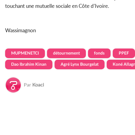
touchant une mutuelle sociale en Côte d’Ivoire.
Wassimagnon
MUPMENETCI
détournement
fonds
PPEF
Dao Ibrahim Kinan
Agré Lynx Bourgelat
Koné Allag
Par
Koaci