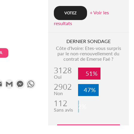
+ Voir les
resultats
DERNIER SONDAGE
Côte d'Ivoire: Etes-vous surpris
A
par le non-renouvellement du
contrat de Emerse Faé ?
3128
51%
Oui
k
tter
Email
Gmail
Messenger
WhatsApp
2902
47%
Non
112
2%
Sans avis