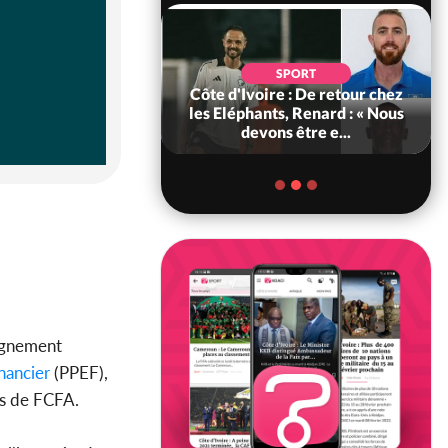
SOCIÉTÉ
SPORT
voire : MIRAH, la
Côte d'Ivoire : De retour chez
des communiqués
les Eléphants, Renard : « Nous
ie entre la MA-M...
devons être e...
eignement
nancier
(PPEF),
ds de FCFA.