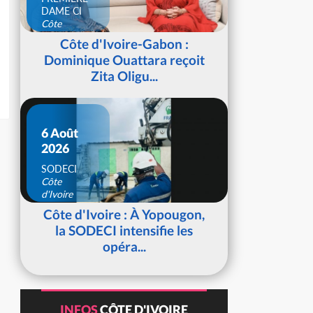
DAME CI
Côte
d'Ivoire
Côte d'Ivoire-Gabon :
Dominique Ouattara reçoit
Zita Oligu...
6 Août
2026
SODECI
Côte
d'Ivoire
Côte d'Ivoire : À Yopougon,
la SODECI intensifie les
opéra...
INFOS
CÔTE D'IVOIRE