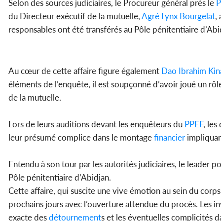
Selon des sources judiciaires, le Procureur général près le
P
du Directeur exécutif de la mutuelle,
Agré Lynx Bourgelat
,
responsables ont été transférés au Pôle pénitentiaire d’Ab
Au cœur de cette affaire figure également
Dao Ibrahim Kin
éléments de l’enquête, il est soupçonné d’avoir joué un rôle
de la mutuelle.
Lors de leurs auditions devant les enquêteurs du
PPEF
, le
leur présumé complice dans le montage
financier
impliquan
Entendu à son tour par les autorités judiciaires, le leader
Pôle pénitentiaire d’Abidjan.
Cette affaire, qui suscite une vive émotion au sein du cor
prochains jours avec l’ouverture attendue du procès. Les i
exacte des
détournement
s et les éventuelles complicités 