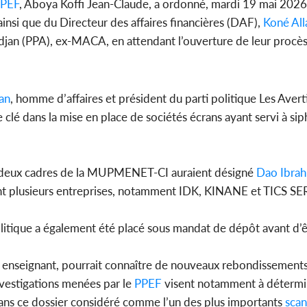
PEF
, Aboya Koffi Jean-Claude, a ordonné, mardi 19 mai 2026,
 ainsi que du Directeur des affaires financières (DAF),
Koné All
idjan (PPA), ex-MACA, en attendant l’ouverture de leur procès
an
, homme d’affaires et président du parti politique Les Averti
 clé dans la mise en place de sociétés écrans ayant servi à si
s deux cadres de la MUPMENET-CI auraient désigné
Dao Ibrah
t plusieurs entreprises, notamment IDK, KINANE et TICS S
 politique a également été placé sous mandat de dépôt avant d’
ps enseignant, pourrait connaître de nouveaux rebondissements
nvestigations menées par le
PPEF
visent notamment à détermi
dans ce dossier considéré comme l’un des plus importants
scan