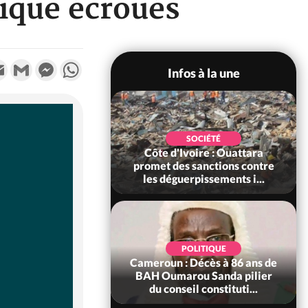
tique écroués
k
tter
Email
Gmail
Messenger
WhatsApp
Infos à la une
POLITIQUE
SOCIÉTÉ
ire : Après le pari
Côte d'Ivoire : Ouattara
 66e anniversaire,
promet des sanctions contre
Bictogo : «...
les déguerpissements i...
POLITIQUE
d'Ivoire : 66e
POLITIQUE
versaire de
Cameroun : Décès à 86 ans de
ance, les Forces de
BAH Oumarou Sanda pilier
fense e...
du conseil constituti...