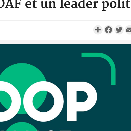
 DAF et un leader poli
Partager
Faceboo
Twi
Côte d'Ivo
réussi du
Adama 
Côte 
anni
l'Indépend
Dé