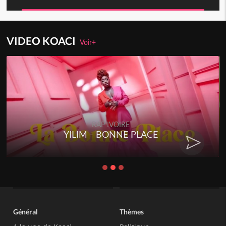
VIDEO KOACI
Voir+
RAP IVOIRE
YILIM - BONNE PLACE
Général
Thèmes