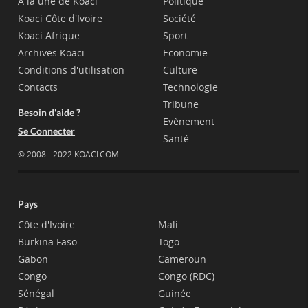
A la une de Koaci
Politique
Koaci Côte d'Ivoire
Société
Koaci Afrique
Sport
Archives Koaci
Economie
Conditions d'utilisation
Culture
Contacts
Technologie
Tribune
Besoin d'aide ?
Evènement
Se Connecter
Santé
© 2008 - 2022 KOACI.COM
Pays
Côte d'Ivoire
Mali
Burkina Faso
Togo
Gabon
Cameroun
Congo
Congo (RDC)
Sénégal
Guinée