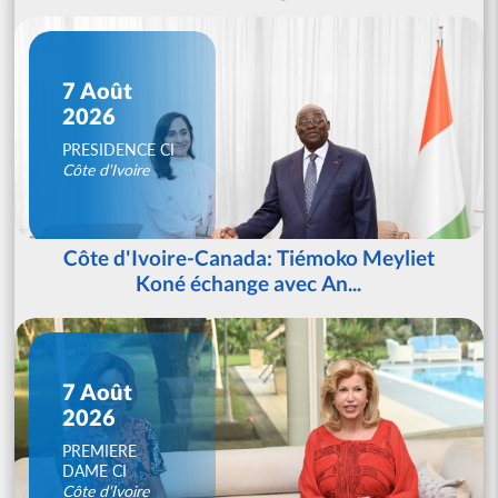
7 Août
2026
PRESIDENCE CI
Côte d'Ivoire
Côte d'Ivoire-Canada: Tiémoko Meyliet
Koné échange avec An...
7 Août
2026
PREMIERE
DAME CI
Côte d'Ivoire