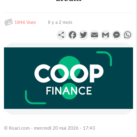
1846 Vues
Il y a 2 mois
Partager
Facebook
Twitter
Email
Gmail
Messen
W
© Koaci.com - mercredi 20 mai 2026 - 17:43