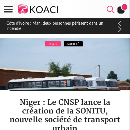
0
Côte d'Ivoire : Séileu, la célébration de la fête nationale
transformée en vaste campagne contre les produits
dépigmentants dangereux
NIGER
SOCIÉTÉ
Niger : Le CNSP lance la
création de la SONITU,
nouvelle société de transport
urbain