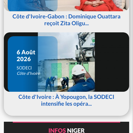
Côte d'Ivoire-Gabon : Dominique Ouattara
reçoit Zita Oligu...
6 Août
2026
SODECI
Côte d'Ivoire
Côte d'Ivoire : À Yopougon, la SODECI
intensifie les opéra...
INFOS
NIGER