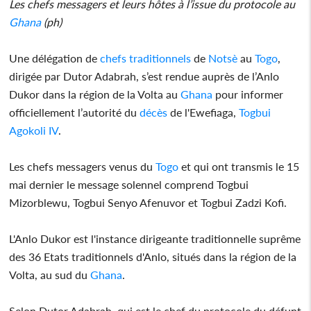
Les chefs messagers et leurs hôtes à l’issue du protocole au
Ghana
(ph)
Une délégation de
chefs traditionnels
de
Notsè
au
Togo
,
dirigée par Dutor Adabrah, s’est rendue auprès de l’Anlo
Dukor dans la région de la Volta au
Ghana
pour informer
officiellement l’autorité du
décès
de l'Ewefiaga,
Togbui
Agokoli IV
.
Les chefs messagers venus du
Togo
et qui ont transmis le 15
mai dernier le message solennel comprend Togbui
Mizorblewu, Togbui Senyo Afenuvor et Togbui Zadzi Kofi.
L'Anlo Dukor est l'instance dirigeante traditionnelle suprême
des 36 Etats traditionnels d'Anlo, situés dans la région de la
Volta, au sud du
Ghana
.
Selon Dutor Adabrah, qui est le chef du protocole du défunt