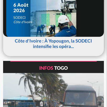
6 Août
2026
SODECI
Côte d'Ivoire
Côte d'Ivoire : À Yopougon, la SODECI
intensifie les opéra...
INFOS
TOGO