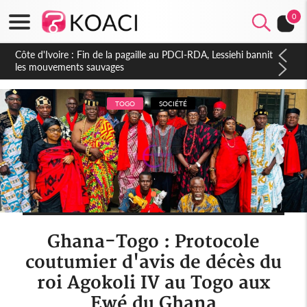
0
Côte d'Ivoire : Ouattara promet des sanctions contre les
déguerpissements illégaux
TOGO
SOCIÉTÉ
Ghana-Togo : Protocole
coutumier d'avis de décès du
roi Agokoli IV au Togo aux
Ewé du Ghana