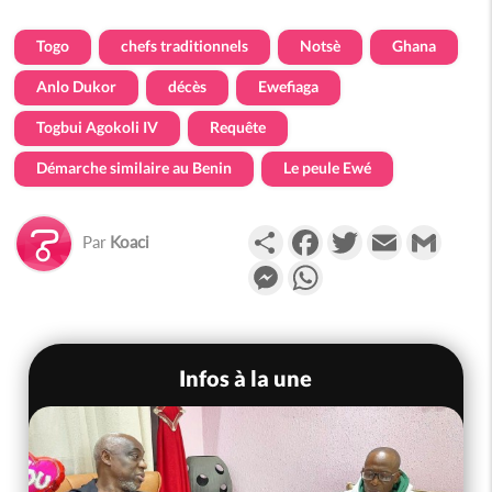
Togo
chefs traditionnels
Notsè
Ghana
Anlo Dukor
décès
Ewefiaga
Togbui Agokoli IV
Requête
Démarche similaire au Benin
Le peule Ewé
Partager
Facebook
Twitter
Email
Gmail
Par
Koaci
Messenger
WhatsApp
Infos à la une