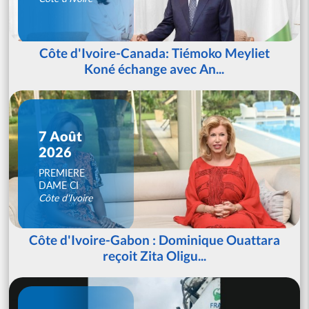
Côte d'Ivoire-Canada: Tiémoko Meyliet
Koné échange avec An...
7 Août
2026
PREMIERE
DAME CI
Côte d'Ivoire
Côte d'Ivoire-Gabon : Dominique Ouattara
reçoit Zita Oligu...