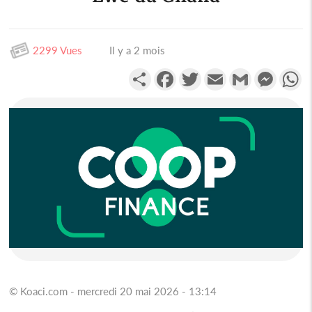
2299 Vues
Il y a 2 mois
Partager
Facebook
Twitter
Email
Gmail
Messen
W
© Koaci.com - mercredi 20 mai 2026 - 13:14