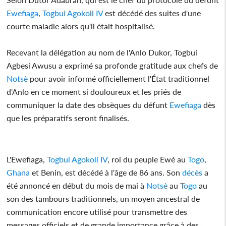
Ewefiaga
,
Togbui Agokoli IV
est décédé des suites d'une
courte maladie alors qu'il était hospitalisé.
Recevant la délégation au nom de l'Anlo Dukor, Togbui
Agbesi Awusu a exprimé sa profonde gratitude aux chefs de
Notsè
pour avoir informé officiellement l'État traditionnel
d'Anlo en ce moment si douloureux et les priés de
communiquer la date des obsèques du défunt
Ewefiaga
dès
que les préparatifs seront finalisés.
L'Ewefiaga,
Togbui Agokoli IV
, roi du peuple Ewé au
Togo
,
Ghana
et Benin, est décédé à l'âge de 86 ans. Son
décès
a
été annoncé en début du mois de mai à
Notsè
au
Togo
au
son des tambours traditionnels, un moyen ancestral de
communication encore utilisé pour transmettre des
messages officiels et de grande importance grâce à des