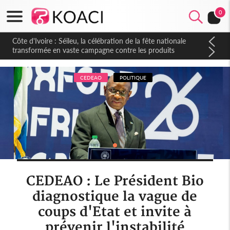
0
Côte d'Ivoire : Séileu, la célébration de la fête nationale
transformée en vaste campagne contre les produits
dépigmentants dangereux
CEDEAO
POLITIQUE
CEDEAO : Le Président Bio
diagnostique la vague de
coups d'Etat et invite à
prévenir l'instabilité