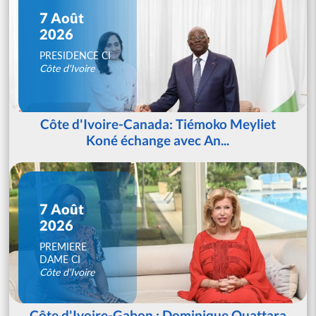
7 Août
2026
PRESIDENCE CI
Côte d'Ivoire
Côte d'Ivoire-Canada: Tiémoko Meyliet
Koné échange avec An...
7 Août
2026
PREMIERE
DAME CI
Côte d'Ivoire
Côte d'Ivoire-Gabon : Dominique Ouattara