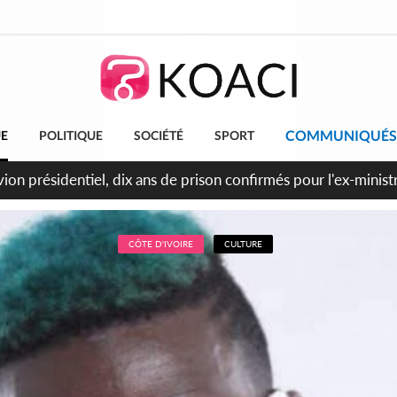
COMMUNIQUÉS
UE
POLITIQUE
SOCIÉTÉ
SPORT
t le Cameroun principaux acheteurs des produits de la raffiner
CÔTE D'IVOIRE
CULTURE