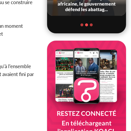
su se construire
at alerte sur une
africaine, le gouvernement
 tentative d'e...
défend les abattag...
e un moment
et
qu’à l’ensemble
avaient fini par
RESTEZ CONNECTÉ
En téléchargeant