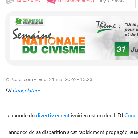
14347 Vues
0 Commentaire(s)
Il y a 2 mois
© Koaci.com - jeudi 21 mai 2026 - 13:23
DJ
Congélateur
Le monde du
divertissement
ivoirien est en deuil. DJ
Congé
L’annonce de sa disparition s’est rapidement propagée, susc