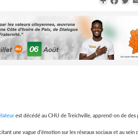
Côte d'Ivoi
le choc, tr
nui
Côte d'Ivo
2026, le di
du P
lateur
est décédé au CHU de Treichville, apprend-on de des 
itant une vague d’émotion sur les réseaux sociaux et au sein 
Ghana : A