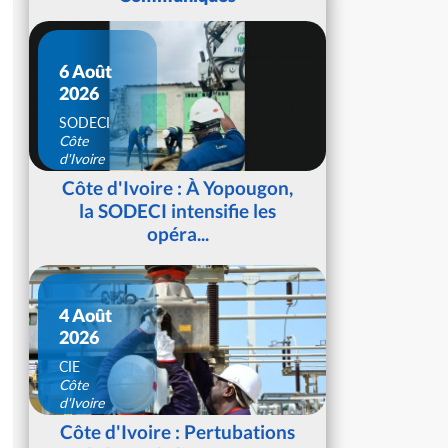
6 Août
2026
SODECI
Côte
d'Ivoire
Côte d'Ivoire : À Yopougon,
la SODECI intensifie les
opéra...
4 Août
2026
CIE
Côte
d'Ivoire
Côte d'Ivoire : Pertubations