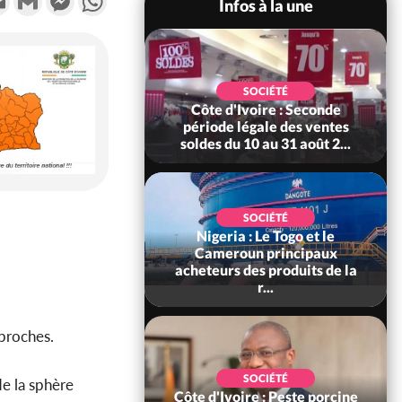
Infos à la une
SOCIÉTÉ
SOCIÉTÉ
re : Kossandji sous
Côte d'Ivoire : Seconde
ois morts après une
période légale des ventes
t de viole...
soldes du 10 au 31 août 2...
SOCIÉTÉ
Nigeria : Le Togo et le
POLITIQUE
ire : Indépendance
Cameroun principaux
scours très attendu
acheteurs des produits de la
R Alassane...
r...
proches.
SOCIÉTÉ
SOCIÉTÉ
de la sphère
ffaire Bangoura,
Côte d'Ivoire : Peste porcine