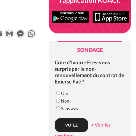
l'application KOACI.
k
tter
Email
Gmail
Messenger
WhatsApp
SONDAGE
Côte d'Ivoire: Etes-vous
surpris par le non-
renouvellement du contrat de
Emerse Faé ?
Oui
Non
Sans avis
+ Voir les
resultats