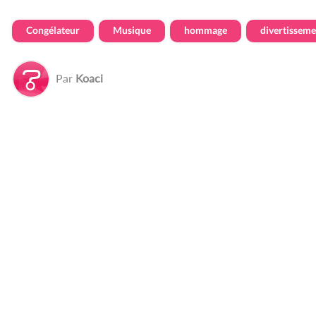
Congélateur
Musique
hommage
divertisseme
Par
Koaci