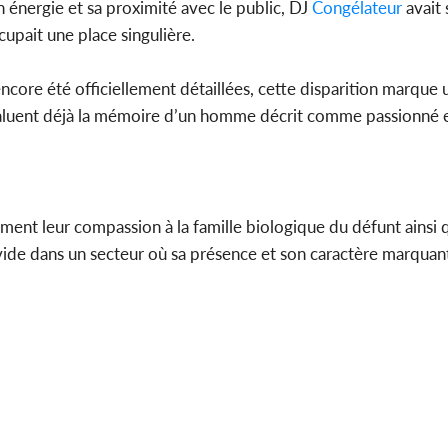
on énergie et sa proximité avec le public, DJ
Congélateur
avait 
son avoc
présumée
ccupait une place singulière.
ncore été officiellement détaillées, cette disparition marqu
saluent déjà la mémoire d’un homme décrit comme passionné 
riment leur compassion à la famille biologique du défunt ainsi 
vide dans un secteur où sa présence et son caractère marquant 