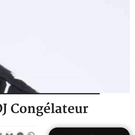
DJ Congélateur
k
tter
Email
Gmail
Messenger
WhatsApp