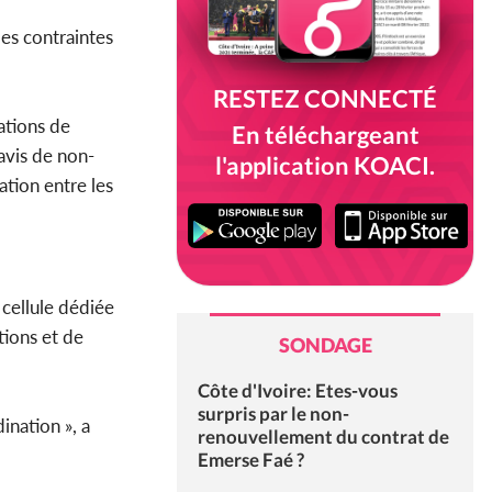
les contraintes
RESTEZ CONNECTÉ
sations de
En téléchargeant
 avis de non-
l'application KOACI.
ation entre les
 cellule dédiée
tions et de
SONDAGE
Côte d'Ivoire: Etes-vous
surpris par le non-
ination », a
renouvellement du contrat de
Emerse Faé ?