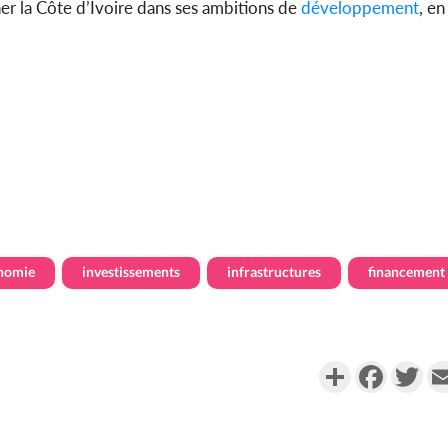
r la Côte d’Ivoire dans ses ambitions de
développement
, en
nomie
investissements
infrastructures
financement
Partager
Faceboo
Twi