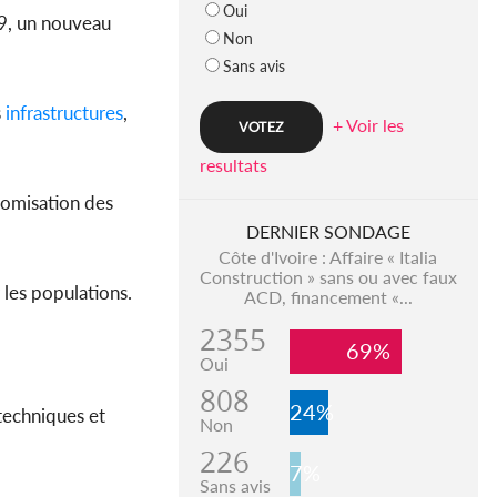
Oui
9, un nouveau
Non
Sans avis
s
infrastructures
,
+ Voir les
resultats
onomisation des
DERNIER SONDAGE
Côte d'Ivoire : Affaire « Italia
Construction » sans ou avec faux
 les populations.
ACD, financement «...
2355
69%
Oui
808
24%
techniques et
Non
226
7%
Sans avis