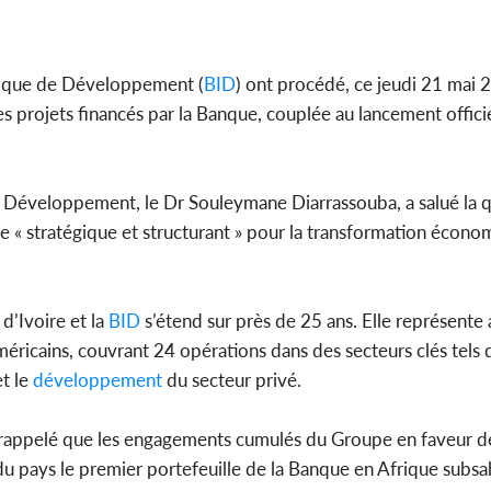
le choc, tr
nui
mique de Développement (
BID
) ont procédé, ce jeudi 21 mai 
s projets financés par la Banque, couplée au lancement officie
Côte d'Ivo
2026, le di
du P
du Développement, le Dr Souleymane Diarrassouba, a salué la q
é de « stratégique et structurant » pour la transformation écono
d’Ivoire et la
BID
s’étend sur près de 25 ans. Elle représente 
américains, couvrant 24 opérations dans des secteurs clés tels 
et le
développement
du secteur privé.
 a rappelé que les engagements cumulés du Groupe en faveur d
t du pays le premier portefeuille de la Banque en Afrique subsa