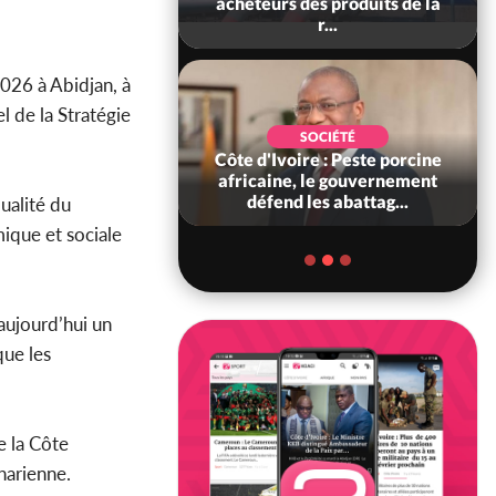
ois morts après une
acheteurs des produits de la
t de viole...
r...
2026 à Abidjan, à
l de la Stratégie
POLITIQUE
SOCIÉTÉ
ire : Indépendance
Côte d'Ivoire : Peste porcine
scours très attendu
africaine, le gouvernement
R Alassane...
défend les abattag...
ualité du
mique et sociale
aujourd’hui un
que les
e la Côte
harienne.