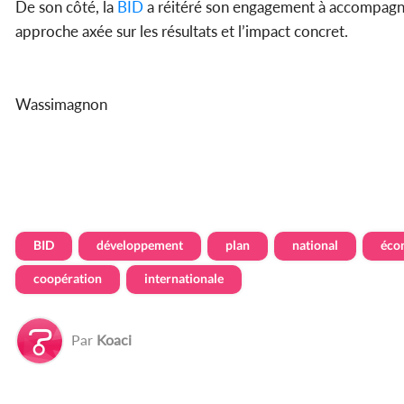
De son côté, la
BID
a réitéré son engagement à accompagne
approche axée sur les résultats et l’impact concret.
Wassimagnon
BID
développement
plan
national
éco
coopération
internationale
Par
Koaci