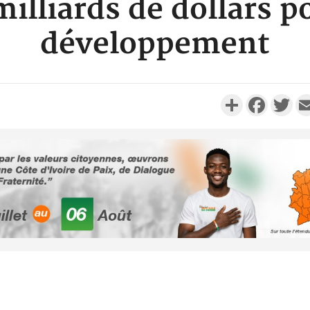
illiards de dollars p
développement
Partager
Faceboo
Twi
Sénégal :
Justi
responsa
Côte d'Ivoi