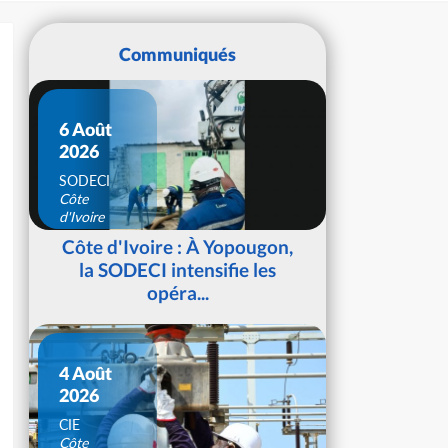
Communiqués
6 Août
2026
SODECI
Côte
d'Ivoire
Côte d'Ivoire : À Yopougon,
la SODECI intensifie les
opéra...
4 Août
2026
CIE
Côte