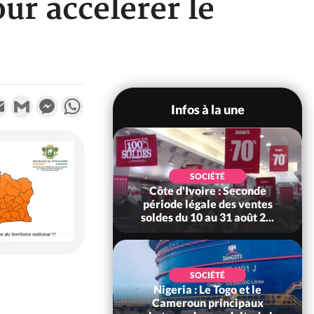
our accélérer le
k
tter
Email
Gmail
Messenger
WhatsApp
Infos à la une
POLITIQUE
 Le ministre de la
SOCIÉTÉ
ce somme les
Côte d'Ivoire : Seconde
bles de déclarer
période légale des ventes
leur...
soldes du 10 au 31 août 2...
SOCIÉTÉ
Nigeria : Le Togo et le
SOCIÉTÉ
re : Kossandji sous
Cameroun principaux