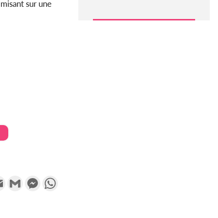
 misant sur une
k
tter
Email
Gmail
Messenger
WhatsApp