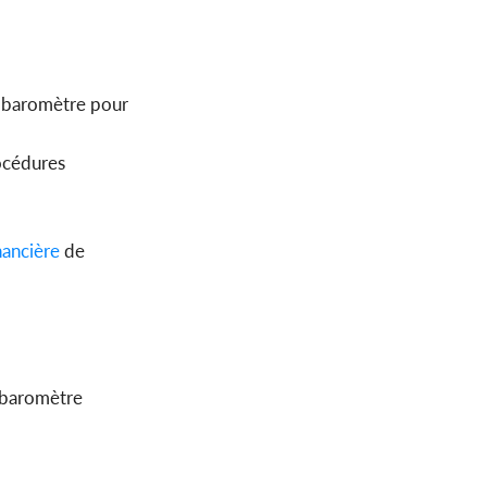
du baromètre pour
rocédures
nancière
de
e baromètre