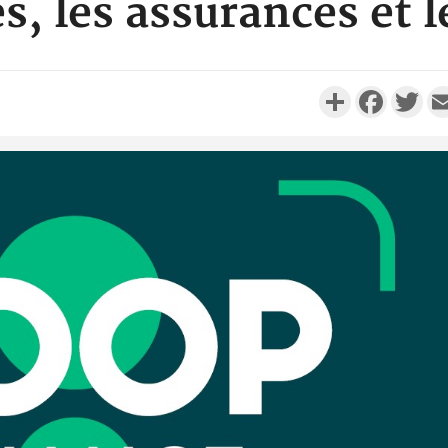
s, les assurances et l
Partager
Faceboo
Twi
Côte d'Ivo
réussi du
Adama 
Côte 
anni
l'Indépend
Dé