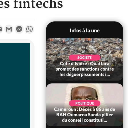
es fintechs
k
tter
Email
Gmail
Messenger
WhatsApp
Infos à la une
POLITIQUE
SOCIÉTÉ
ire : Après le pari
Côte d'Ivoire : Ouattara
 66e anniversaire,
promet des sanctions contre
Bictogo : «...
les déguerpissements i...
POLITIQUE
d'Ivoire : 66e
POLITIQUE
versaire de
Cameroun : Décès à 86 ans de
ance, les Forces de
BAH Oumarou Sanda pilier
fense e...
du conseil constituti...