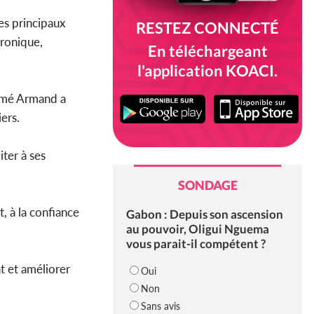
es principaux
RESTEZ CONNECTÉ
tronique,
En téléchargeant
l'application KOACI.
uamé Armand a
ers.
iter à ses
SONDAGE
t, à la confiance
Gabon : Depuis son ascension
au pouvoir, Oligui Nguema
vous parait-il compétent ?
at et améliorer
Oui
Non
Sans avis