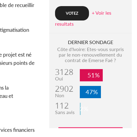
le de recueillir
+ Voir les
resultats
stigmatisation
DERNIER SONDAGE
Côte d'Ivoire: Etes-vous surpris
e projet est né
par le non-renouvellement du
contrat de Emerse Faé ?
sieurs points de
3128
51%
Oui
2902
ns la
47%
Non
eau et
112
2%
Sans avis
vices financiers