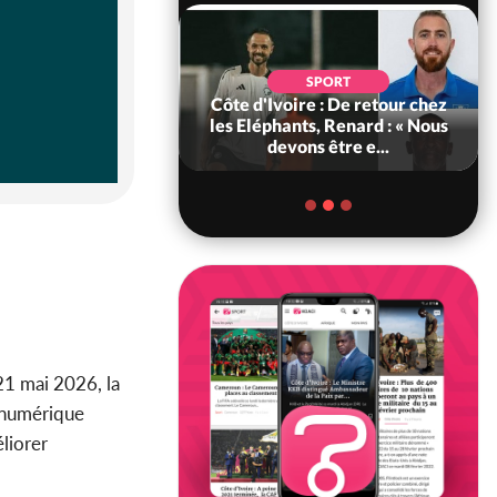
SOCIÉTÉ
SPORT
voire : MIRAH, la
Côte d'Ivoire : De retour chez
des communiqués
les Eléphants, Renard : « Nous
ie entre la MA-M...
devons être e...
 21 mai 2026, la
l numérique
liorer