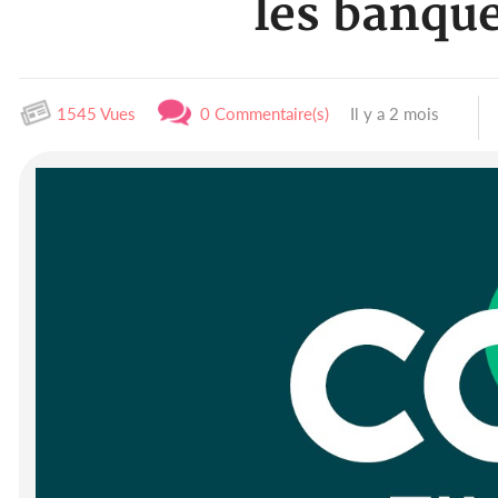
les banque
1545 Vues
0 Commentaire(s)
Il y a 2 mois