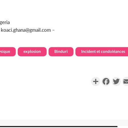
geria
u koaci.ghana@gmail.com –
ysique
explosion
Binduri
Incident et condoléances
Partager
Faceboo
Twi