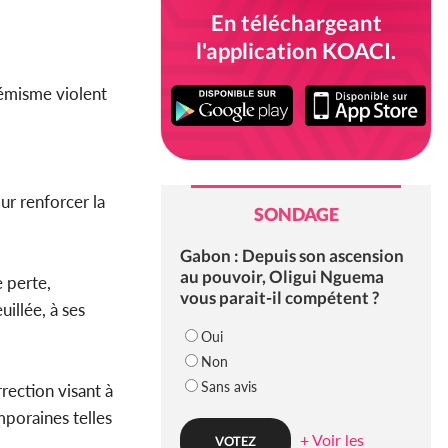
En téléchargeant
l'application KOACI.
rémisme violent
r renforcer la
SONDAGE
Gabon : Depuis son ascension
au pouvoir, Oligui Nguema
e perte,
vous parait-il compétent ?
illée, à ses
Oui
Non
Sans avis
rection visant à
mporaines telles
+ Voir les