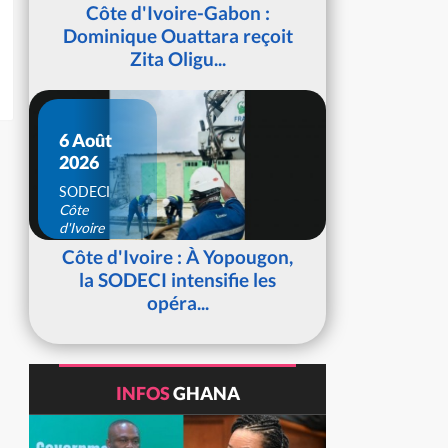
d'Ivoire
Côte d'Ivoire-Gabon :
Dominique Ouattara reçoit
Zita Oligu...
6 Août
2026
SODECI
Côte
d'Ivoire
Côte d'Ivoire : À Yopougon,
la SODECI intensifie les
opéra...
INFOS
GHANA