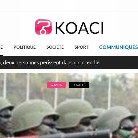
COMMUNIQUÉS
UE
POLITIQUE
SOCIÉTÉ
SPORT
leu, la célébration de la fête nationale transformée en vaste 
ngereux
GHANA
SOCIÉTÉ