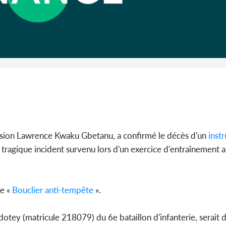
POLITIQUE
Côte d'Ivoire : 66e
anniversaire de
l'Indépendance, les Forces d
Défense e...
vision Lawrence Kwaku Gbetanu, a confirmé le décès d'un
instr
n tragique incident survenu lors d'un exercice d'entraînement a
e «
Bouclier anti-tempête
».
Adotey (matricule 218079) du 6e bataillon d'infanterie, serait