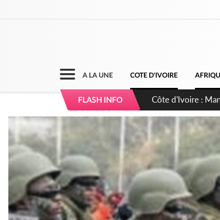
A LA UNE
COTE D'IVOIRE
AFRIQ
Côte d'Ivoire : Séi
FLASH INFO
dépigmentants da