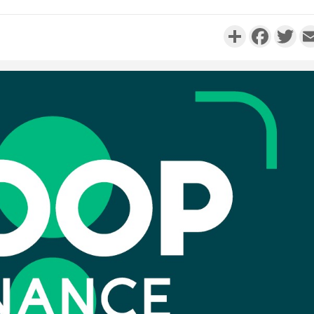
Partager
Faceboo
Twi
SOCIÉTÉ
Côte d'Ivoire : Man, deux
personnes périssent dans un
incendie
SOCIÉTÉ
Côte d'Ivoire : Daloa, il tue
son collègue et cache 38
millions dans une fo...