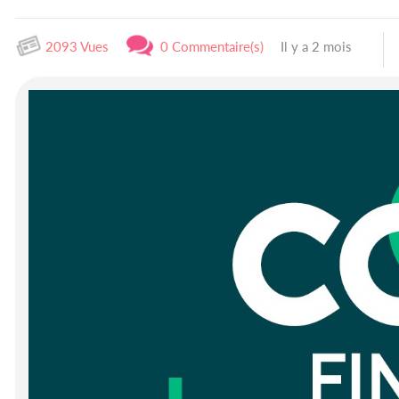
2093 Vues
0 Commentaire(s)
Il y a 2 mois