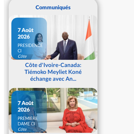
Communiqués
7 Août
2026
PRESIDENCE
CI
Côte
d'Ivoire
Côte d'Ivoire-Canada:
Tiémoko Meyliet Koné
échange avec An...
7 Août
2026
PREMIERE
DAME CI
Côte