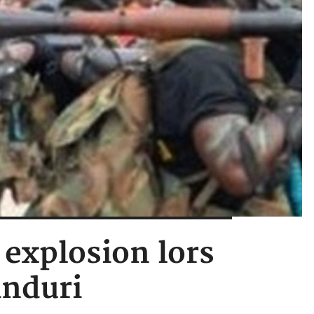
 explosion lors
induri