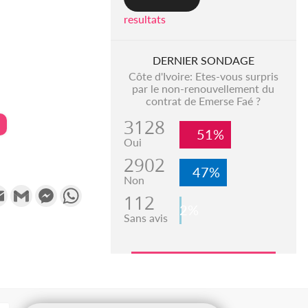
resultats
DERNIER SONDAGE
Côte d'Ivoire: Etes-vous surpris
par le non-renouvellement du
contrat de Emerse Faé ?
3128
51%
Oui
2902
47%
Non
k
tter
Email
Gmail
Messenger
WhatsApp
112
2%
Sans avis