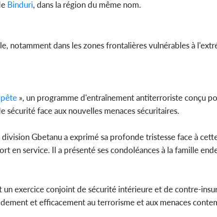
de
Binduri
, dans la région du même nom.
nale, notamment dans les zones frontalières vulnérables à l'ext
mpête
», un programme d'entraînement antiterroriste conçu pou
e sécurité face aux nouvelles menaces sécuritaires.
e division Gbetanu a exprimé sa profonde tristesse face à cett
t en service. Il a présenté ses condoléances à la famille endeu
 un exercice conjoint de sécurité intérieure et de contre-insur
apidement et efficacement au terrorisme et aux menaces conte