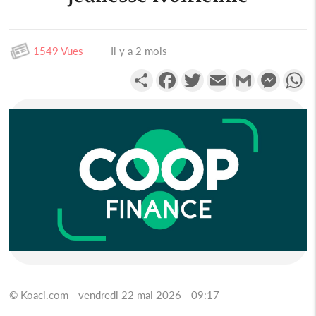
1549 Vues
Il y a 2 mois
Partager
Facebook
Twitter
Email
Gmail
Messen
W
© Koaci.com - vendredi 22 mai 2026 - 09:17