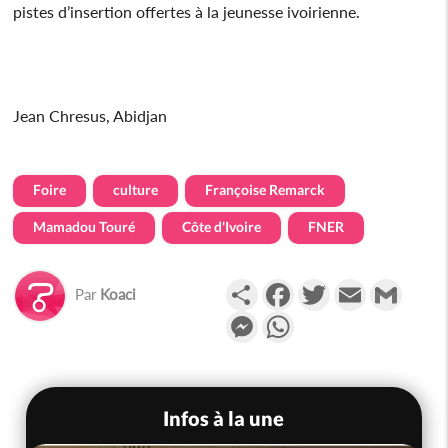
pistes d’insertion offertes à la jeunesse ivoirienne.
Jean Chresus, Abidjan
Foire
culture
Françoise Remarck
Mamadou Touré
Côte d'Ivoire
FNER
Partager
Facebook
Twitter
Email
Gmail
Par
Koaci
Messenger
WhatsApp
Infos à la une