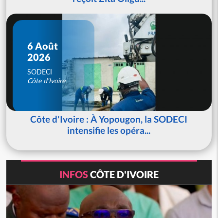
6 Août
2026
SODECI
Côte d'Ivoire
Côte d'Ivoire : À Yopougon, la SODECI
intensifie les opéra...
INFOS
CÔTE D'IVOIRE