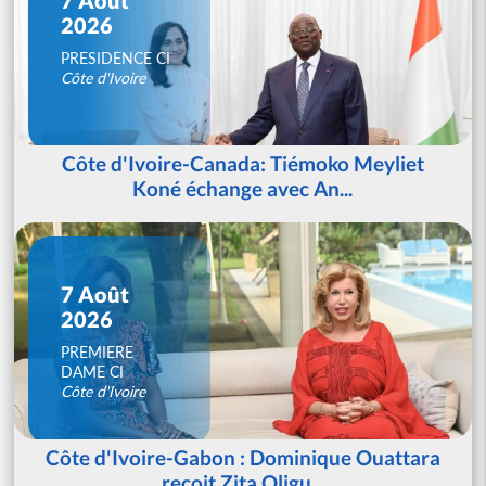
2026
PRESIDENCE CI
Côte d'Ivoire
Côte d'Ivoire-Canada: Tiémoko Meyliet
Koné échange avec An...
7 Août
2026
PREMIERE
DAME CI
Côte d'Ivoire
Côte d'Ivoire-Gabon : Dominique Ouattara
reçoit Zita Oligu...