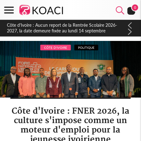
0
Côte d'Ivoire : Indépendance à Blahou, le sous-préfet : « La
fête nous invite à mesurer le chemin parcouru et à renouveler
notre engagement collectif en faveur du développement »
CÔTE D'IVOIRE
POLITIQUE
Côte d'Ivoire : FNER 2026, la
culture s'impose comme un
moteur d'emploi pour la
jeunesse ivoirienne