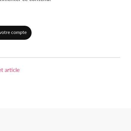
votre compte
 article