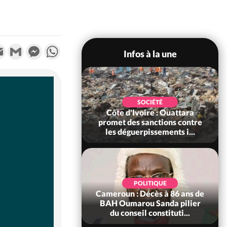
k
tter
Email
Gmail
Messenger
WhatsApp
Infos à la une
POLITIQUE
SOCIÉTÉ
ire : Après le pari
Côte d'Ivoire : Ouattara
 66e anniversaire,
promet des sanctions contre
Bictogo : «...
les déguerpissements i...
POLITIQUE
d'Ivoire : 66e
POLITIQUE
versaire de
Cameroun : Décès à 86 ans de
ance, les Forces de
BAH Oumarou Sanda pilier
fense e...
du conseil constituti...