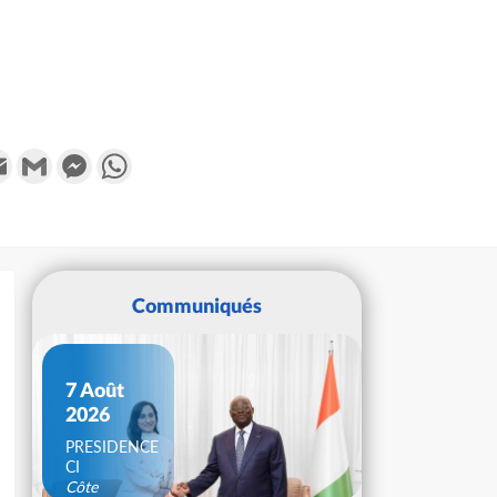
k
tter
Email
Gmail
Messenger
WhatsApp
Communiqués
7 Août
2026
PRESIDENCE
CI
Côte