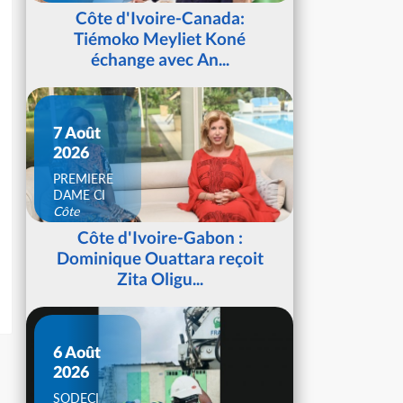
d'Ivoire
Côte d'Ivoire-Canada:
Tiémoko Meyliet Koné
échange avec An...
7 Août
2026
PREMIERE
DAME CI
Côte
d'Ivoire
Côte d'Ivoire-Gabon :
Dominique Ouattara reçoit
Zita Oligu...
6 Août
2026
SODECI