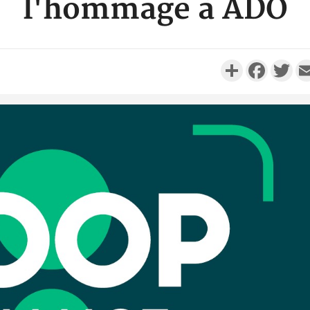
l'hommage à ADO
Partager
Faceboo
Twi
Côte d'Ivo
réussi du
Adama 
Côte 
anni
l'Indépend
Dé