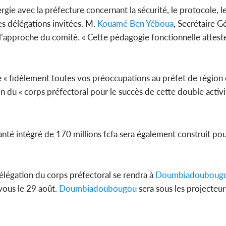
ergie avec la préfecture concernant la sécurité, le protocole, l
s délégations invitées. M.
Kouamé Ben Yéboua
, Secrétaire G
 l’approche du comité. « Cette pédagogie fonctionnelle attest
e « fidèlement toutes vos préoccupations au préfet de région 
en du « corps préfectoral pour le succès de cette double activi
santé intégré de 170 millions fcfa sera également construit p
légation du corps préfectoral se rendra à
Doumbiadouboug
vous le 29 août.
Doumbiadoubougou
sera sous les projecteu