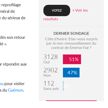
e reprofilage
+ Voir les
énéral de
e du sérieux de
resultats
DERNIER SONDAGE
dès son retour
Côte d'Ivoire: Etes-vous surpris
par le non-renouvellement du
té ».
contrat de Emerse Faé ?
3128
51%
Oui
our répondre aux
2902
47%
Non
112
ou
pour visiter
2%
Sans avis
rs du
Guémon
.