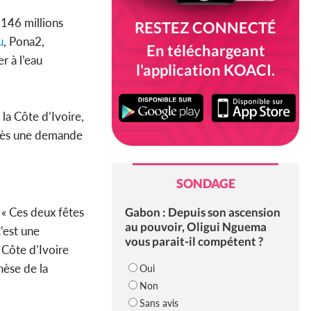
 146 millions
RESTEZ CONNECTÉ
u
, Pona2,
En téléchargeant
r à l’eau
l'application KOACI.
 la Côte d’Ivoire,
uccès une demande
SONDAGE
Gabon : Depuis son ascension
 « Ces deux fêtes
au pouvoir, Oligui Nguema
 C’est une
vous parait-il compétent ?
 Côte d’Ivoire
hèse de la
Oui
Non
Sans avis