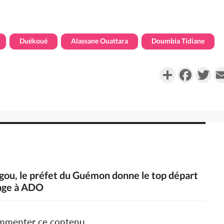
Duékoué
Alassane Ouattara
Doumbia Tidiane
Partager
Faceboo
Twi
gou, le préfet du Guémon donne le top départ
mage à ADO
ommenter ce contenu.