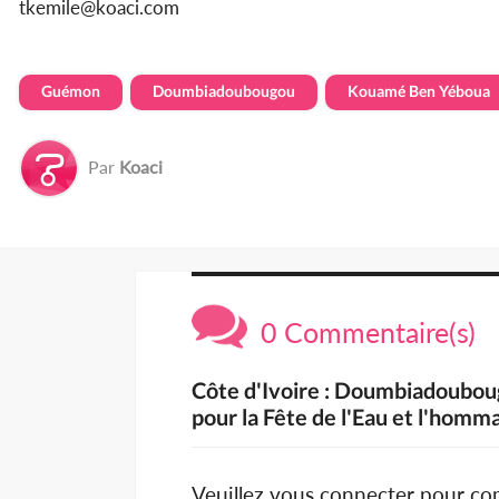
tkemile@koaci.com
Guémon
Doumbiadoubougou
Kouamé Ben Yéboua
Par
Koaci
0 Commentaire(s)
Côte d'Ivoire : Doumbiadoubou
pour la Fête de l'Eau et l'hom
Veuillez vous connecter pour c