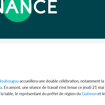
Côte d'I
guerre 
s'intensif
doubougou
accueillera une double célébration, notamment la 
a
. En amont, une séance de travail s’est tenue ce jeudi 21 ma
À la table, le représentant du préfet de région du
Guémon
et l