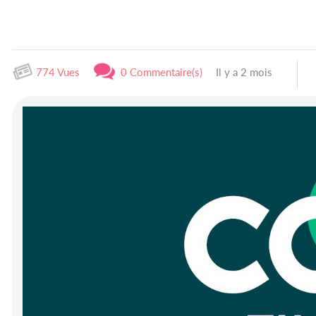
774 Vues
0 Commentaire(s)
Il y a 2 mois