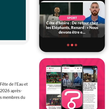
SOCIÉTÉ
SPORT
voire : MIRAH, la
Côte d'Ivoire : De retour chez
des communiqués
les Eléphants, Renard : « Nous
ie entre la MA-M...
devons être e...
Fête de l’Eau et
i 2026 après-
es membres du