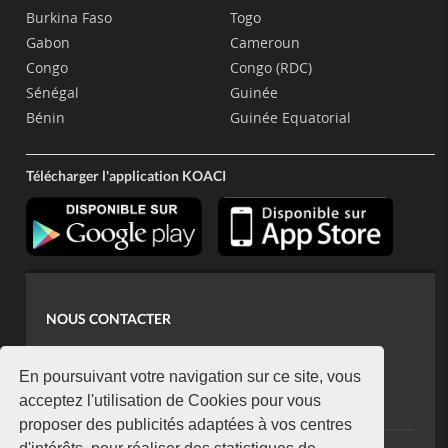
Burkina Faso
Togo
Gabon
Cameroun
Congo
Congo (RDC)
Sénégal
Guinée
Bénin
Guinée Equatorial
Télécharger l'application KOACI
NOUS CONTACTER
contact@koaci.com
koaci@yahoo.fr
En poursuivant votre navigation sur ce site, vous
+225 07 08 85 52 93
acceptez l'utilisation de Cookies pour vous
proposer des publicités adaptées à vos centres