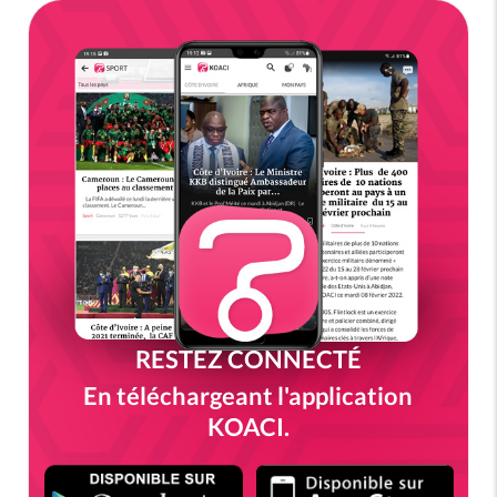
RESTEZ CONNECTÉ
En téléchargeant l'application
KOACI.