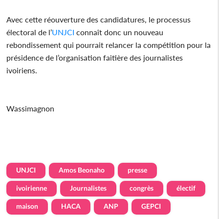
Avec cette réouverture des candidatures, le processus
électoral de l’
UNJCI
connaît donc un nouveau
rebondissement qui pourrait relancer la compétition pour la
présidence de l’organisation faitière des journalistes
ivoiriens.
Wassimagnon
UNJCI
Amos Beonaho
presse
ivoirienne
Journalistes
congrès
électif
maison
HACA
ANP
GEPCI