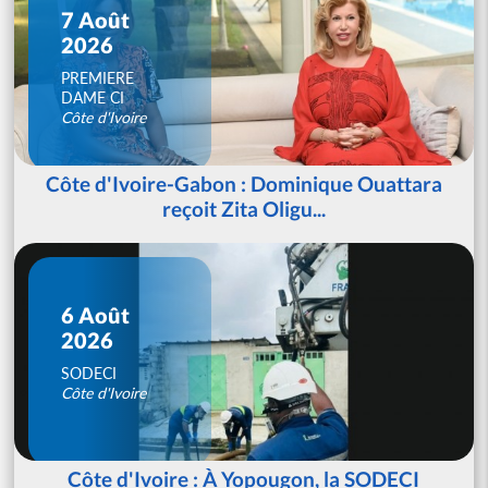
7 Août
2026
PREMIERE
DAME CI
Côte d'Ivoire
Côte d'Ivoire-Gabon : Dominique Ouattara
reçoit Zita Oligu...
6 Août
2026
SODECI
Côte d'Ivoire
Côte d'Ivoire : À Yopougon, la SODECI