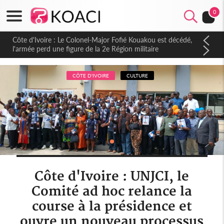
0
Côte d'Ivoire : Le Colonel-Major Fofié Kouakou est décédé,
l'armée perd une figure de la 2e Région militaire
CÔTE D'IVOIRE
CULTURE
Côte d'Ivoire : UNJCI, le
Comité ad hoc relance la
course à la présidence et
ouvre un nouveau processus