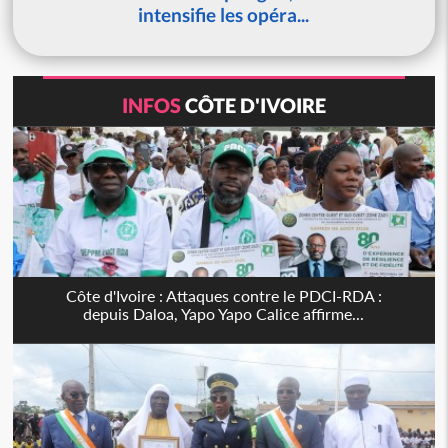
intensifie les opéra...
INFOS
CÔTE D'IVOIRE
Côte d'Ivoire : Attaques contre le PDCI-RDA :
depuis Daloa, Yapo Yapo Calice affirme...