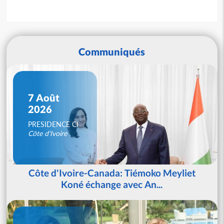
Communiqués
7 Août
2026
PRESIDENCE CI
Côte d'Ivoire
Côte d'Ivoire-Canada: Tiémoko Meyliet
Koné échange avec An...