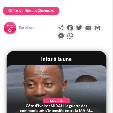
Office Ivoirien des Chargeurs
Partager
Facebook
Twitter
Email
Gmail
Par
Koaci
Messenger
WhatsApp
Infos à la une
SOCIÉTÉ
Côte d'Ivoire : MIRAH, la guerre des
communiqués s'intensifie entre la MA-M...