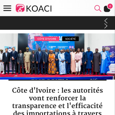
0
Côte d'Ivoire : Séileu, la célébration de la fête nationale
transformée en vaste campagne contre les produits
dépigmentants dangereux
CÔTE D'IVOIRE
SOCIÉTÉ
Côte d'Ivoire : les autorités
vont renforcer la
transparence et l'efficacité
des importations à travers