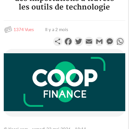
les outils de technologie
1374 Vues
Il y a 2 mois
Partager
Facebook
Twitter
Email
Gmail
Messen
W
© Koaci.com - samedi 23 mai 2026 - 18:11