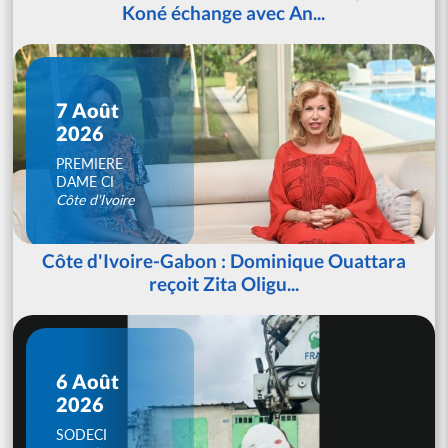
Koné échange avec An...
7 Août
2026
PREMIERE
DAME CI
Côte d'Ivoire
Côte d'Ivoire-Gabon : Dominique Ouattara
reçoit Zita Oligu...
6 Août
2026
SODECI