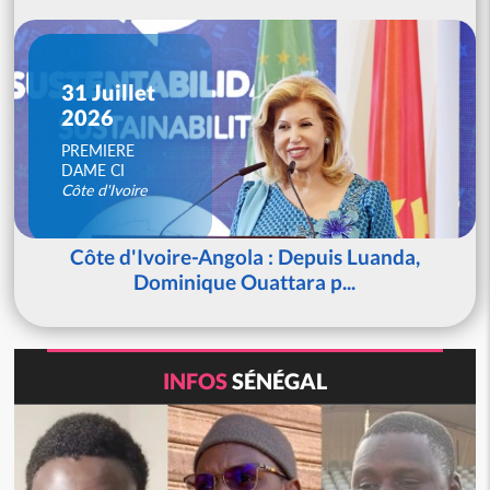
31 Juillet
2026
PREMIERE
DAME CI
Côte d'Ivoire
Côte d'Ivoire-Angola : Depuis Luanda,
Dominique Ouattara p...
INFOS
SÉNÉGAL