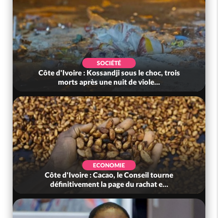
POLITIQUE
 choc, trois
Côte d'Ivoire : Jeunesse, après des résu
ole...
au-delà des attentes, le gouv...
EVENEMENTIEL
eil tourne
Côte d'Ivoire: Cacao, une découverte 1
hat e...
ivoirienne redonne espoir face a...