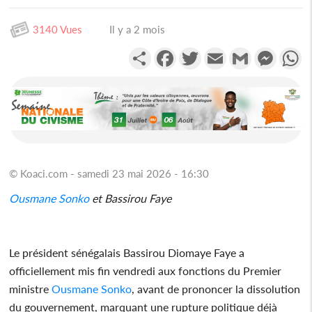
3140 Vues
Il y a 2 mois
Partager
Facebook
Twitter
Email
Gmail
Messen
W
© Koaci.com - samedi 23 mai 2026 - 16:30
Ousmane Sonko
et Bassirou Faye
Le président sénégalais Bassirou Diomaye Faye a
officiellement mis fin vendredi aux fonctions du Premier
ministre
Ousmane Sonko
, avant de prononcer la dissolution
du gouvernement, marquant une rupture politique déjà