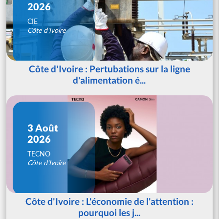
2026
CIE
Côte d'Ivoire
Côte d'Ivoire : Pertubations sur la ligne
d'alimentation é...
3 Août
2026
TECNO
Côte d'Ivoire
Côte d'Ivoire : L'économie de l'attention :
pourquoi les j...