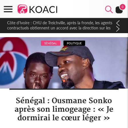
0
Côte d'Ivoire : CHU de Treichville, après la fronde, les agents
contractuels obtiennent un accord avec la direction sur les
arriérés du SMIG 2023
SÉNÉGAL
POLITIQUE
Sénégal : Ousmane Sonko
après son limogeage : « Je
dormirai le cœur léger »