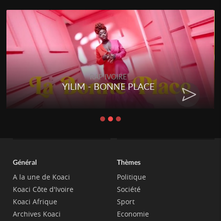
RAP IVOIRE
RENARD BARAKISSA - DOS DE
CHAT
Général
Thèmes
A la une de Koaci
Politique
Koaci Côte d'Ivoire
Société
Koaci Afrique
Sport
Archives Koaci
Economie