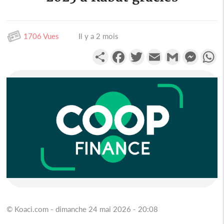
1706 Vues
Il y a 2 mois
Partager
Facebook
Twitter
Email
Gmail
Messen
W
© Koaci.com - dimanche 24 mai 2026 - 20:08