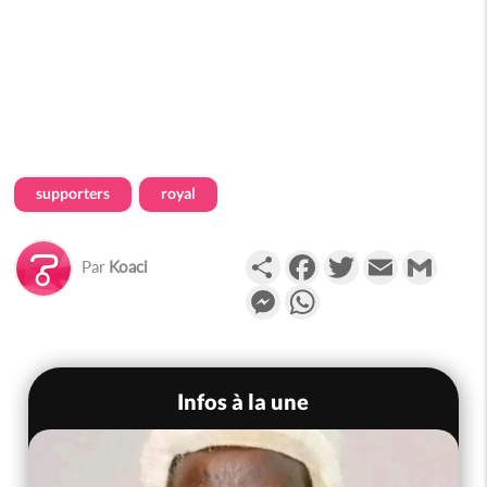
supporters
royal
Partager
Facebook
Twitter
Email
Gmail
Par
Koaci
Messenger
WhatsApp
Infos à la une