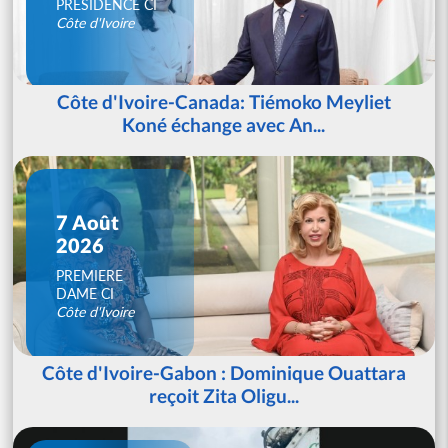
PRESIDENCE CI
Côte d'Ivoire
Côte d'Ivoire-Canada: Tiémoko Meyliet
Koné échange avec An...
7 Août
2026
PREMIERE
DAME CI
Côte d'Ivoire
Côte d'Ivoire-Gabon : Dominique Ouattara
reçoit Zita Oligu...