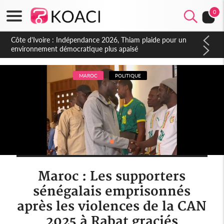
0
Côte d'Ivoire : Concours INFAS 2026, les convocations
seront disponibles à compter du samedi
MAROC
POLITIQUE
Maroc : Les supporters
sénégalais emprisonnés
après les violences de la CAN
2025 à Rabat graciés