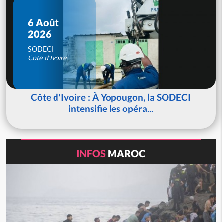
6 Août
2026
SODECI
Côte d'Ivoire
Côte d'Ivoire : À Yopougon, la SODECI
intensifie les opéra...
INFOS
MAROC