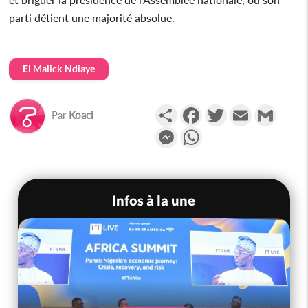
parti détient une majorité absolue.
El Malick Ndiaye
Partager
Facebook
Twitter
Email
Gmail
Par
Koaci
Messenger
WhatsApp
Infos à la une