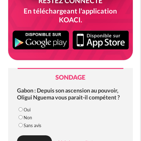
RESTEZ CONNECTÉ
En téléchargeant l'application
KOACI.
SONDAGE
Gabon : Depuis son ascension au pouvoir,
Oligui Nguema vous parait-il compétent ?
Oui
Non
Sans avis