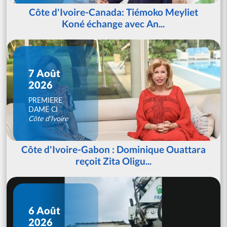
Côte d'Ivoire-Canada: Tiémoko Meyliet
Koné échange avec An...
7 Août
2026
PREMIERE
DAME CI
Côte d'Ivoire
Côte d'Ivoire-Gabon : Dominique Ouattara
reçoit Zita Oligu...
6 Août
2026