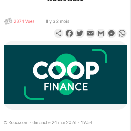
2874 Vues
Il y a 2 mois
Partager
Facebook
Twitter
Email
Gmail
Messen
W
© Koaci.com - dimanche 24 mai 2026 - 19:54