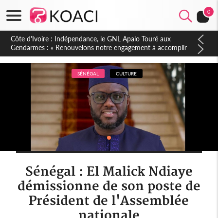
0
Sierra Leone : Un projet de réforme constitutionnelle en
gestation, points clés des amendements, un exclu d'avance
SÉNÉGAL
CULTURE
Sénégal : El Malick Ndiaye
démissionne de son poste de
Président de l'Assemblée
nationale