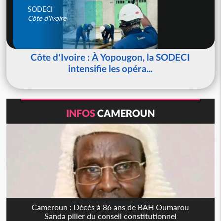
SODECI
Côte d'Ivoire
Côte d'Ivoire : À Yopougon, la SODECI
intensifie les opéra...
INFOS
CAMEROUN
Cameroun : Décès à 86 ans de BAH Oumarou
Sanda pilier du conseil constitutionnel