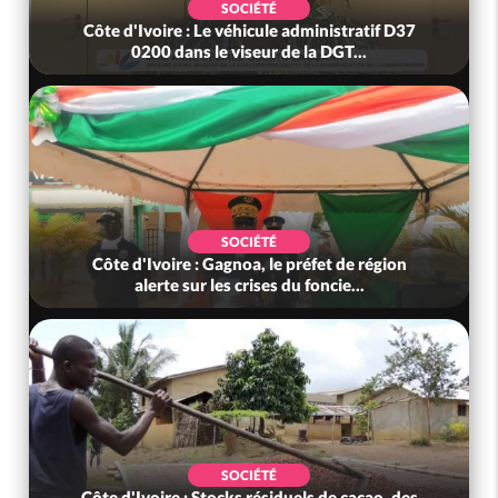
POLITIQUE
37
Côte d'Ivoire : Diplomatie, Abidjan consolide
ses partenariats avec New Del...
SOCIÉTÉ
Côte d'Ivoire : Concours CAFOP 2026, les
résultats d'admissibilité (1er tou...
ECONOMIE
es
Côte d'Ivoire : Face au nouvvel ordre mondial,