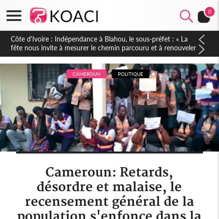
0
Côte d'Ivoire : Indépendance à Blahou, le sous-préfet : « La
fête nous invite à mesurer le chemin parcouru et à renouveler
notre engagement collectif en faveur du développement »
CAMEROUN
POLITIQUE
Cameroun: Retards,
désordre et malaise, le
recensement général de la
population s'enfonce dans la