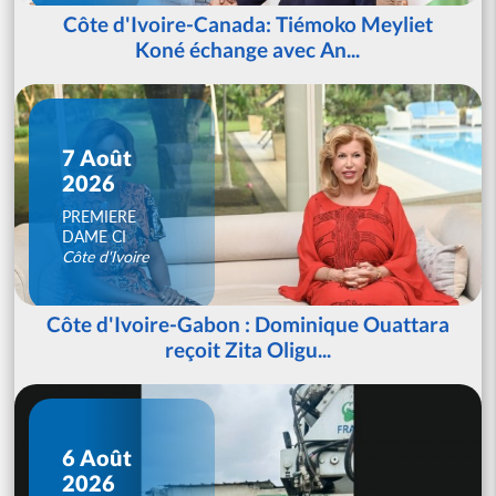
Côte d'Ivoire-Canada: Tiémoko Meyliet
Koné échange avec An...
7 Août
2026
PREMIERE
DAME CI
Côte d'Ivoire
Côte d'Ivoire-Gabon : Dominique Ouattara
reçoit Zita Oligu...
6 Août
2026