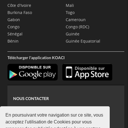
Côte d'Ivoire
Mali
Burkina Faso
Togo
Gabon
Cameroun
Congo
Congo (RDC)
Sénégal
Guinée
Bénin
Guinée Equatorial
Télécharger l'application KOACI
NOUS CONTACTER
contact@koaci.com
koaci@yahoo.fr
En poursuivant votre navigation sur ce site, vous
+225 07 08 85 52 93
acceptez l'utilisation de Cookies pour vous