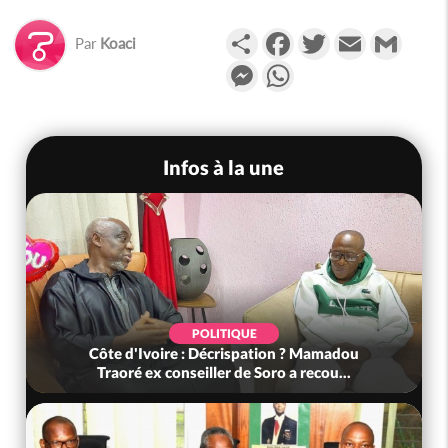
Partager
Facebook
Twitter
Email
Gmail
Par
Koaci
Messenger
WhatsApp
Infos à la une
POLITIQUE
Côte d'Ivoire : Décrispation ? Mamadou
Traoré ex conseiller de Soro a recou...