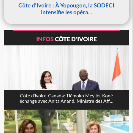
Côte d'Ivoire : À Yopougon, la SODECI
intensifie les opéra...
INFOS
CÔTE D'IVOIRE
Côte d'Ivoire-Canada: Tiémoko Meyliet Koné
échange avec Anita Anand, Ministre des Aff...