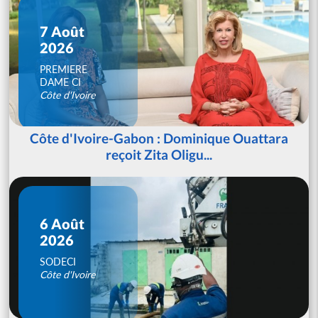
7 Août
2026
PREMIERE
DAME CI
Côte d'Ivoire
Côte d'Ivoire-Gabon : Dominique Ouattara
reçoit Zita Oligu...
6 Août
2026
SODECI
Côte d'Ivoire