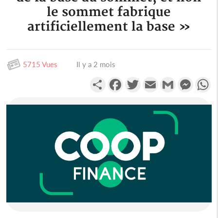
le sommet fabrique
artificiellement la base »
5715 Vues
Il y a 2 mois
Partager
Facebook
Twitter
Email
Gmail
Messen
W