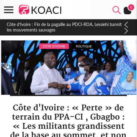
0
Côte d'Ivoire : Ouattara promet des sanctions contre les
déguerpissements illégaux
CÔTE D'IVOIRE
POLITIQUE
Côte d'Ivoire : « Perte » de
terrain du PPA-CI , Gbagbo :
« Les militants grandissent
de la base au sommet, et non