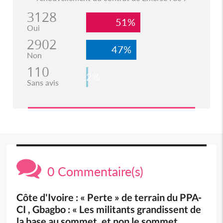
3128
51%
Oui
2902
47%
Non
110
2%
Sans avis
0 Commentaire(s)
Côte d'Ivoire : « Perte » de terrain du PPA-
CI , Gbagbo : « Les militants grandissent de
la base au sommet, et non le sommet