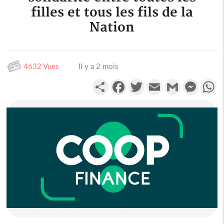
filles et tous les fils de la
Nation
4632 Vues
Il y a 2 mois
Partager
Facebook
Twitter
Email
Gmail
Messen
W