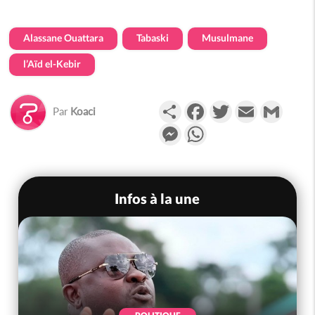
Alassane Ouattara
Tabaski
Musulmane
l’Aïd el-Kebir
Partager
Facebook
Twitter
Email
Gmail
Par
Koaci
Messenger
WhatsApp
Infos à la une