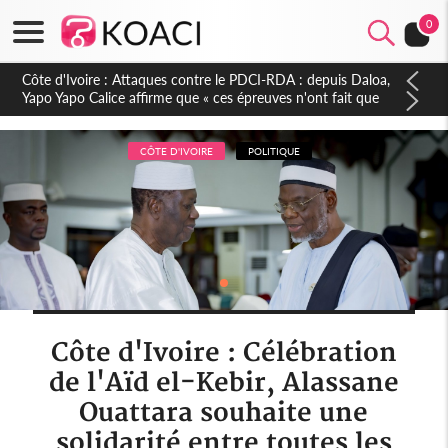
0
Côte d'Ivoire : Le Colonel-Major Fofié Kouakou est décédé,
l'armée perd une figure de la 2e Région militaire
CÔTE D'IVOIRE
POLITIQUE
Côte d'Ivoire : Célébration
de l'Aïd el-Kebir, Alassane
Ouattara souhaite une
solidarité entre toutes les