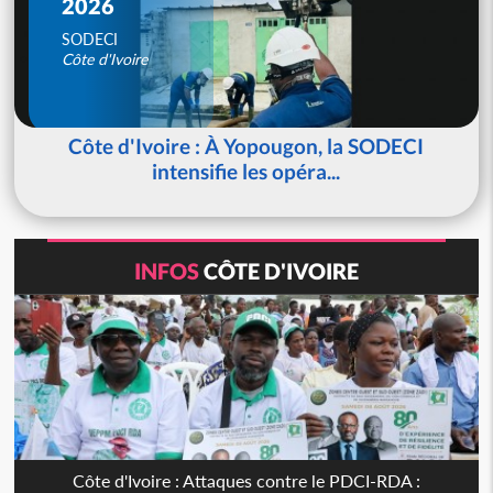
2026
SODECI
Côte d'Ivoire
Côte d'Ivoire : À Yopougon, la SODECI
intensifie les opéra...
INFOS
CÔTE D'IVOIRE
Côte d'Ivoire : Attaques contre le PDCI-RDA :