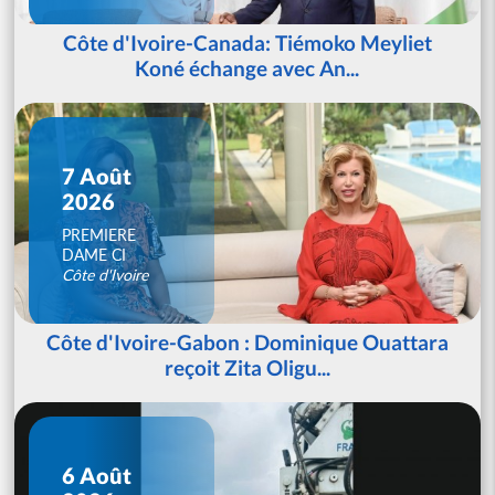
Côte d'Ivoire-Canada: Tiémoko Meyliet
Koné échange avec An...
7 Août
2026
PREMIERE
DAME CI
Côte d'Ivoire
Côte d'Ivoire-Gabon : Dominique Ouattara
reçoit Zita Oligu...
6 Août