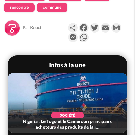
rencontre
commune
Partager
Facebook
Twitter
Email
Gmail
Par
Koaci
Messenger
WhatsApp
Infos à la une
SOCIÉTÉ
Côte d'Ivoire : Préparatifs de la Rentrée
Scolaire 2026-2027, les responsab...