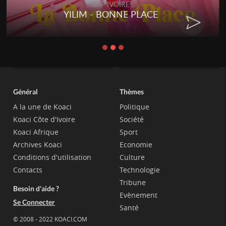
RAP IVOIRE
RENARD BARAKISSA - DOS DE
CHAT
Général
Thèmes
A la une de Koaci
Politique
Koaci Côte d'Ivoire
Société
Koaci Afrique
Sport
Archives Koaci
Economie
Conditions d'utilisation
Culture
Contacts
Technologie
Tribune
Besoin d'aide ?
Evènement
Se Connecter
Santé
© 2008 - 2022 KOACI.COM