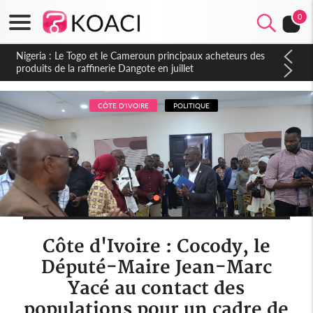
0
Nigeria : Le Togo et le Cameroun principaux acheteurs des
produits de la raffinerie Dangote en juillet
CÔTE D'IVOIRE
POLITIQUE
Côte d'Ivoire : Cocody, le
Député-Maire Jean-Marc
Yacé au contact des
populations pour un cadre de