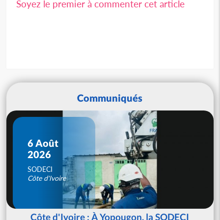
Soyez le premier à commenter cet article
Communiqués
6 Août
2026
SODECI
Côte d'Ivoire
Côte d'Ivoire : À Yopougon, la SODECI