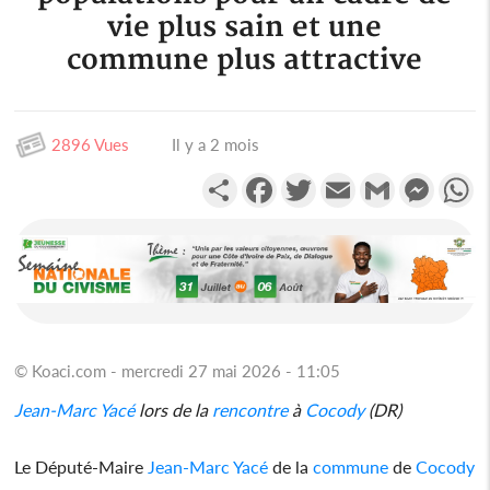
vie plus sain et une
commune plus attractive
2896 Vues
Il y a 2 mois
Partager
Facebook
Twitter
Email
Gmail
Messen
W
© Koaci.com - mercredi 27 mai 2026 - 11:05
Jean-Marc Yacé
lors de la
rencontre
à
Cocody
(DR)
Le Député-Maire
Jean-Marc Yacé
de la
commune
de
Cocody