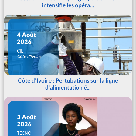
intensifie les opéra...
4 Août
2026
CIE
Côte d'Ivoire
Côte d'Ivoire : Pertubations sur la ligne
d'alimentation é...
3 Août
2026
TECNO