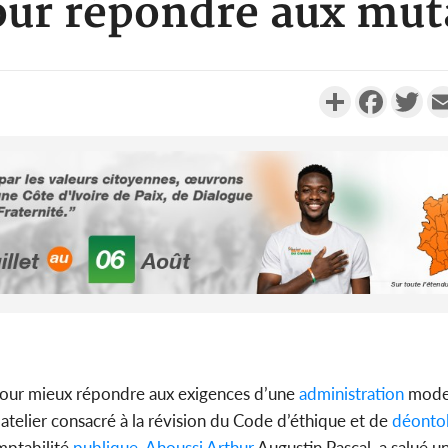
our répondre aux muta
Partager
Faceboo
Twi
Côte d'Ivo
2026, 
battant de
Côte d'Ivo
our mieux répondre aux exigences d’une
administration
mode
socié
’atelier consacré à la révision du Code d’éthique et de
déontol
gouverneme
mptabilité
publique
,
Ahoussi Arthur
Augustin Pascal, a salué une