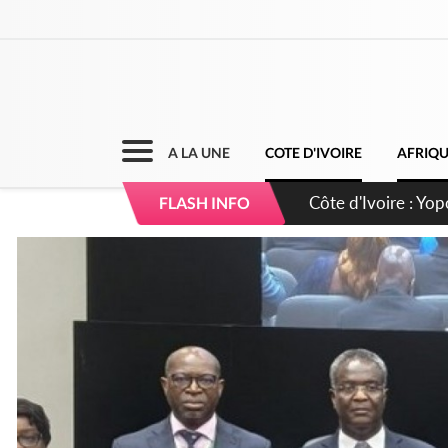
A LA UNE
COTE D'IVOIRE
AFRIQ
Côte d'Ivoire : CHU
FLASH INFO
direction sur les 