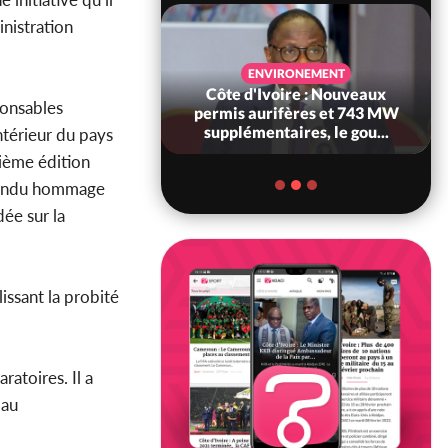
inistration
SANTÉ
ENVIRONEMENT
Ivoire : Réforme
Côte d'Ivoire : Nouveaux
ponsables
, le gouvernement
permis aurifères et 743 MW
 ses structures...
supplémentaires, le gou...
ntérieur du pays
rième édition
a rendu hommage
ée sur la
lissant la probité
ratoires. Il a
 au