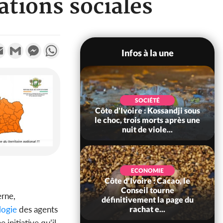
tions sociales
k
tter
Email
Gmail
Messenger
WhatsApp
Infos à la une
POLITIQUE
SOCIÉTÉ
ire : Indépendance
Côte d'Ivoire : Kossandji sous
Yopougon coeur
le choc, trois morts après une
 la célébration...
nuit de viole...
ECONOMIE
Côte d'Ivoire : Cacao, le
SOCIÉTÉ
ire : Réforme de la
Conseil tourne
rne,
té civile, le
définitivement la page du
ogie
des agents
nt valide six dé...
rachat e...
 initiative qu’il