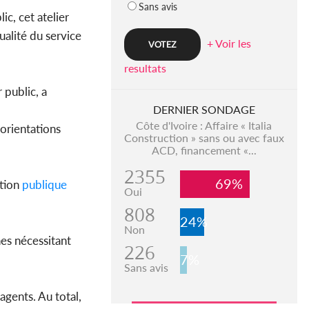
Sans avis
, cet atelier
ualité du service
+ Voir les
resultats
 public, a
DERNIER SONDAGE
Côte d'Ivoire : Affaire « Italia
 orientations
Construction » sans ou avec faux
ACD, financement «...
2355
69%
tion
publique
Oui
808
24%
Non
es nécessitant
226
7%
Sans avis
gents. Au total,