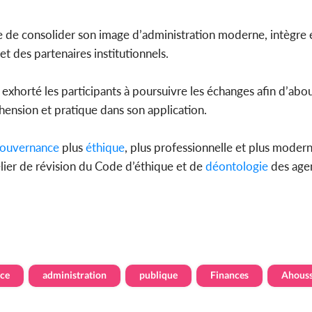
nne de consolider son image d’administration moderne, intègre 
t des partenaires institutionnels.
 exhorté les participants à poursuivre les échanges afin d’abou
hension et pratique dans son application.
ouvernance
plus
éthique
, plus professionnelle et plus moderne
elier de révision du Code d’éthique et de
déontologie
des agen
ce
administration
publique
Finances
Ahouss