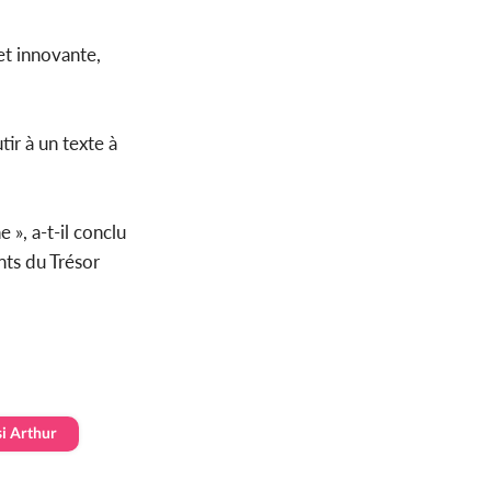
et innovante,
tir à un texte à
 », a-t-il conclu
ts du Trésor
i Arthur