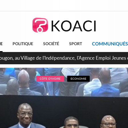
COMMUNIQUÉS
UE
POLITIQUE
SOCIÉTÉ
SPORT
 de Treichville, après la fronde, les agents contractuels obti
arriérés du SMIG 2023
CÔTE D'IVOIRE
ECONOMIE