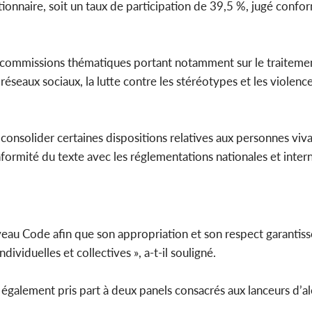
ionnaire, soit un taux de participation de 39,5 %, jugé confo
rs commissions thématiques portant notamment sur le traiteme
s réseaux sociaux, la lutte contre les stéréotypes et les violenc
 consolider certaines dispositions relatives aux personnes viv
nformité du texte avec les réglementations nationales et inter
veau Code afin que son appropriation et son respect garantissen
individuelles et collectives », a-t-il souligné.
 également pris part à deux panels consacrés aux lanceurs d’ale