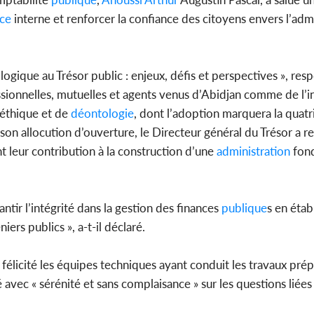
ce
interne et renforcer la confiance des citoyens envers l’adm
Côte d'
ogique au Trésor public : enjeux, défis et perspectives », res
sanitaire
modernise
ssionnelles, mutuelles et agents venus d’Abidjan comme de l’i
’éthique et de
déontologie
, dont l’adoption marquera la quat
 son allocution d’ouverture, le Directeur général du Trésor 
t leur contribution à la construction d’une
administration
fond
ntir l’intégrité dans la gestion des finances
publique
s en étab
ers publics », a-t-il déclaré.
élicité les équipes techniques ayant conduit les travaux prépa
avec « sérénité et sans complaisance » sur les questions liées