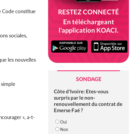
RESTEZ CONNECTÉ
le Code constitue
En téléchargeant
l'application KOACI.
ons sociales,
que les nouvelles
SONDAGE
 simple
Côte d'Ivoire: Etes-vous
surpris par le non-
renouvellement du contrat de
Emerse Faé ?
ncourager », a-t-
Oui
Non