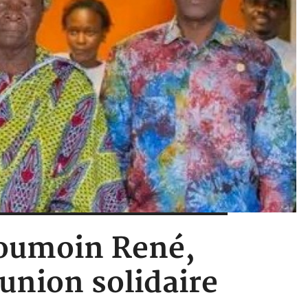
Koumoin René,
union solidaire