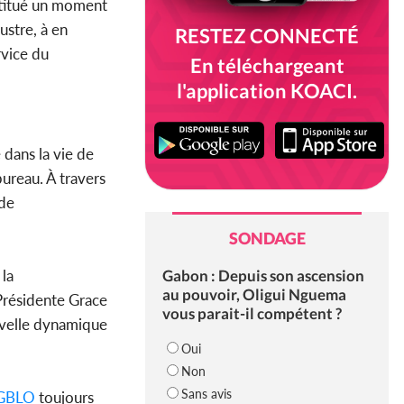
stitué un moment
ustre, à en
RESTEZ CONNECTÉ
rvice du
En téléchargeant
l'application KOACI.
dans la vie de
ureau. À travers
 de
SONDAGE
Gabon : Depuis son ascension
 la
au pouvoir, Oligui Nguema
 Présidente Grace
vous parait-il compétent ?
ouvelle dynamique
Oui
Non
Sans avis
GBLO
toujours