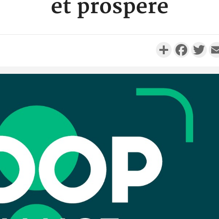
et prospère
Partager
Faceboo
Twi
Côte 
anni
l'Indépend
Dé
Côte d'I
promet des
les dégu