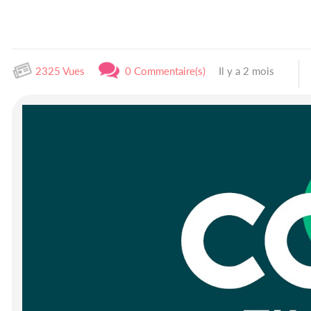
2325 Vues
0 Commentaire(s)
Il y a 2 mois