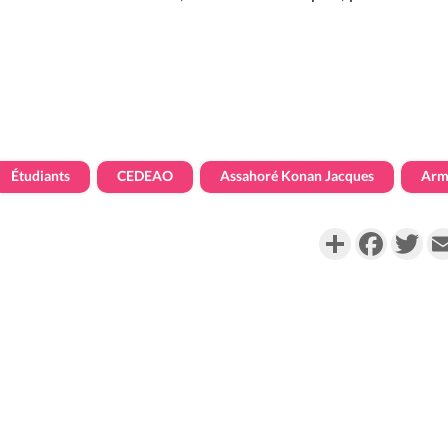
Étudiants
CEDEAO
Assahoré Konan Jacques
Arm
Partager
Faceboo
Twi