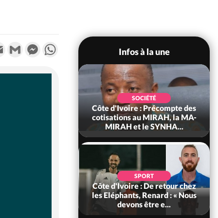
k
tter
Email
Gmail
Messenger
WhatsApp
Infos à la une
POLITIQUE
d'Ivoire : 66e
SOCIÉTÉ
versaire de
Côte d'Ivoire : Précompte des
ance, les Forces de
cotisations au MIRAH, la MA-
fense e...
MIRAH et le SYNHA...
SOCIÉTÉ
SPORT
voire : Ouattara
Côte d'Ivoire : De retour chez
 sanctions contre
les Eléphants, Renard : « Nous
erpissements i...
devons être e...