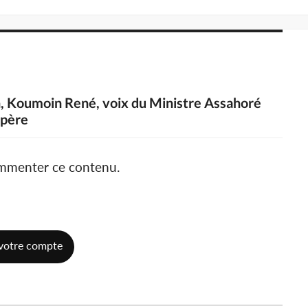
n, Koumoin René, voix du Ministre Assahoré
spère
ommenter ce contenu.
votre compte