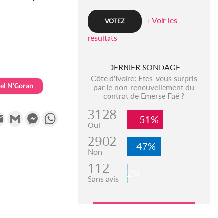
+ Voir les
resultats
DERNIER SONDAGE
Côte d'Ivoire: Etes-vous surpris
el N’Goran
par le non-renouvellement du
contrat de Emerse Faé ?
3128
k
tter
Email
Gmail
Messenger
WhatsApp
51%
Oui
2902
47%
Non
112
2%
Sans avis