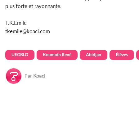
plus forte et rayonnante.
T.K.Emile
tkemile@koaci.com
UEGBLO
Koumoin René
Abidjan
Élèves
Par
Koaci