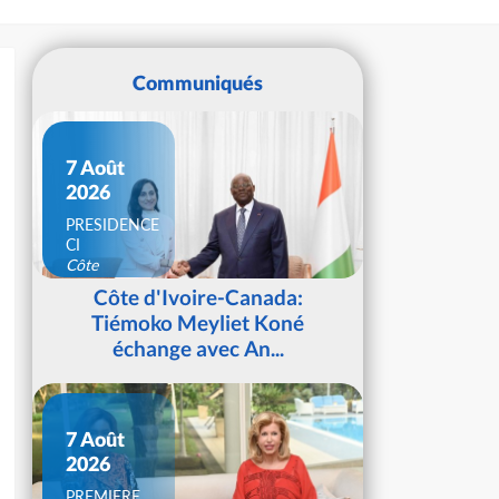
Communiqués
7 Août
2026
PRESIDENCE
CI
Côte
d'Ivoire
Côte d'Ivoire-Canada:
Tiémoko Meyliet Koné
échange avec An...
7 Août
2026
PREMIERE