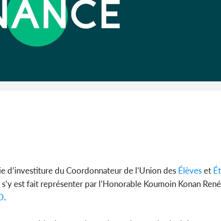
Cameroun :
BAH Ouma
du conse
nie d’investiture du Coordonnateur de l’Union des
Élèves
et
Ét
s’y est fait représenter par l’Honorable Koumoin Konan Ren
O
.