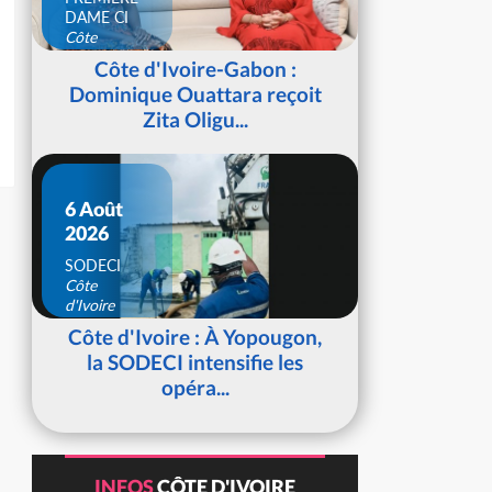
DAME CI
Côte
d'Ivoire
Côte d'Ivoire-Gabon :
Dominique Ouattara reçoit
Zita Oligu...
6 Août
2026
SODECI
Côte
d'Ivoire
Côte d'Ivoire : À Yopougon,
la SODECI intensifie les
opéra...
INFOS
CÔTE D'IVOIRE