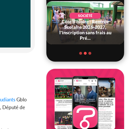
SOCIÉTÉ
Côte d'Ivoire : Rentrée
POLITIQUE
 Décès à 86 ans de
Scolaire 2026-2027,
rou Sanda pilier
l'inscription sans frais au
il constituti...
Pré...
udiants
Gblo
é, Député de