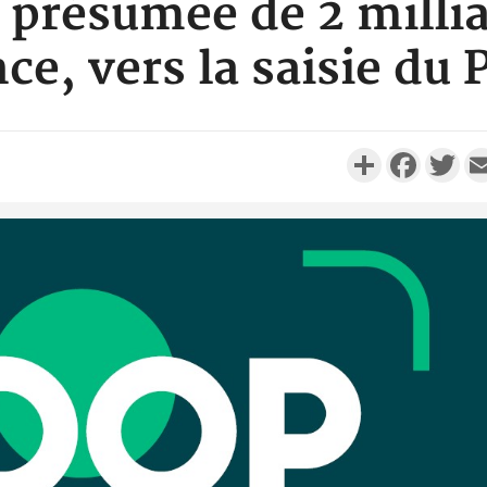
 présumée de 2 milli
e, vers la saisie du 
Partager
Faceboo
Twi
Côte d'I
personnes 
Côte d'Ivo