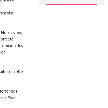
rançoise
s. Nous avons
 ont été
 l'opinion des
uer
aite sur cette
terrer nos
tice. Nous