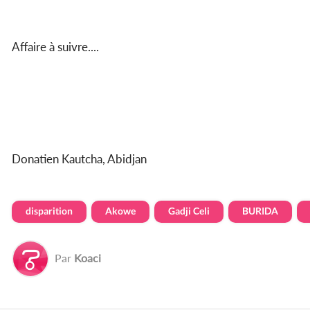
Affaire à suivre....
Donatien Kautcha, Abidjan
disparition
Akowe
Gadji Celi
BURIDA
Par
Koaci