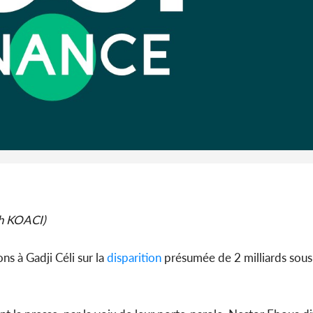
son coll
million
Côte 
anni
l'Indépend
Dé
(Ph KOACI)
ns à Gadji Céli sur la
disparition
présumée de 2 milliards sous