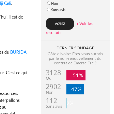
ji Celi
.
Non
Sans avis
hui, il est de
+ Voir les
resultats
DERNIER SONDAGE
res du
BURIDA
Côte d'Ivoire: Etes-vous surpris
par le non-renouvellement du
contrat de Emerse Faé ?
3128
ur. C'est ce qui
51%
Oui
2902
47%
Non
essources.
112
nterpellons
2%
Sans avis
t au
oursuivi.