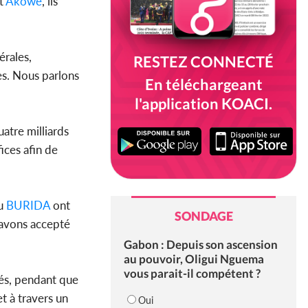
it
Akowe
, ils
érales,
RESTEZ CONNECTÉ
es. Nous parlons
En téléchargeant
l'application KOACI.
uatre milliards
ices afin de
du
BURIDA
ont
SONDAGE
 avons accepté
Gabon : Depuis son ascension
au pouvoir, Oligui Nguema
vous parait-il compétent ?
vés, pendant que
t à travers un
Oui