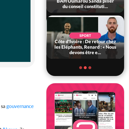
ègue et cache 38
BAH Oumarou Sanda pilier
s dans une fo...
du conseil constituti...
POLITIQUE
d'Ivoire : 66e
SPORT
versaire de
Côte d'Ivoire : De retour chez
ance, les Forces de
les Eléphants, Renard : « Nous
fense e...
devons être e...
 sa
gouvernance