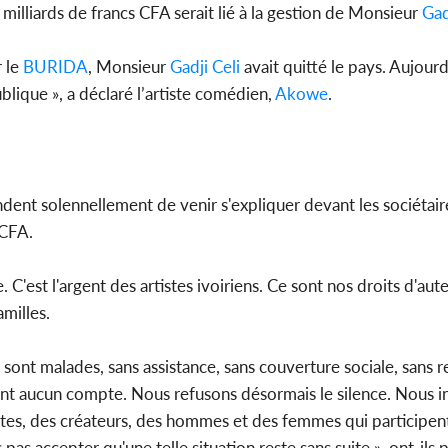
 milliards de francs CFA serait lié à la gestion de Monsieur
Gad
r le
BURIDA
, Monsieur
Gadji Celi
avait quitté le pays. Aujourd'
blique », a déclaré l’artiste comédien,
Akowe
.
ndent solennellement de venir s'expliquer devant les sociétai
 CFA.
. C'est l'argent des artistes ivoiriens. Ce sont nos droits d'aute
milles.
sont malades, sans assistance, sans couverture sociale, sans r
nt aucun compte. Nous refusons désormais le silence. Nous i
stes, des créateurs, des hommes et des femmes qui participen
s accepter qu'une telle situation reste sans suite », ont-ils p