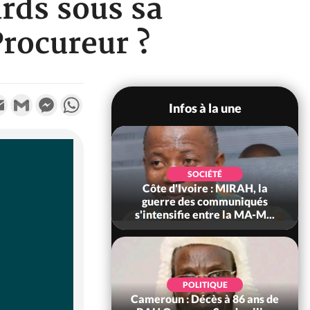
ards sous sa
Procureur ?
k
tter
Email
Gmail
Messenger
WhatsApp
Infos à la une
SOCIÉTÉ
SOCIÉTÉ
voire : Man, deux
Côte d'Ivoire : MIRAH, la
périssent dans un
guerre des communiqués
incendie
s'intensifie entre la MA-M...
SOCIÉTÉ
POLITIQUE
ire : Daloa, il tue
Cameroun : Décès à 86 ans de