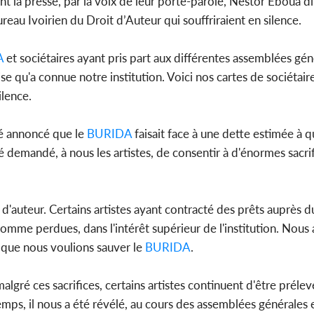
 la presse, par la voix de leur porte-parole, Nestor Eboua d
eau Ivoirien du Droit d’Auteur qui souffriraient en silence.
A
et sociétaires ayant pris part aux différentes assemblées gén
e qu'a connue notre institution. Voici nos cartes de sociétair
ilence.
té annoncé que le
BURIDA
faisait face à une dette estimée à q
té demandé, à nous les artistes, de consentir à d'énormes sacrif
'auteur. Certains artistes ayant contracté des prêts auprès 
omme perdues, dans l'intérêt supérieur de l'institution. Nous
e que nous voulions sauver le
BURIDA
.
gré ces sacrifices, certains artistes continuent d'être préle
mps, il nous a été révélé, au cours des assemblées générales e