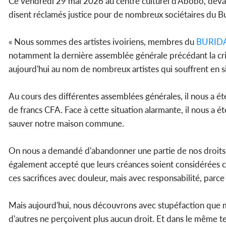
Ce vendredi 29 mai 2026 au centre culturel d'Abobo, devant
disent réclamés justice pour de nombreux sociétaires du Bur
« Nous sommes des artistes ivoiriens, membres du
BURID
notamment la dernière assemblée générale précédant la cris
aujourd'hui au nom de nombreux artistes qui souffrent en s
Au cours des différentes assemblées générales, il nous a é
de francs CFA. Face à cette situation alarmante, il nous a é
sauver notre maison commune.
On nous a demandé d'abandonner une partie de nos droits d
également accepté que leurs créances soient considérées c
ces sacrifices avec douleur, mais avec responsabilité, parc
Mais aujourd'hui, nous découvrons avec stupéfaction que mal
d'autres ne perçoivent plus aucun droit. Et dans le même te