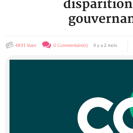
disparition
gouvernanc
4831 Vues
0 Commentaire(s)
Il y a 2 mois