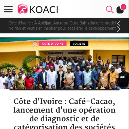
0
Côte d'Ivoire : À Abidjan, Amadou Oury Bah admire le modèle
ivoirien et veut s'en inspirer pour accélérer le développement
de la Guinée
CÔTE D'IVOIRE
SOCIÉTÉ
Côte d'Ivoire : Café-Cacao,
lancement d'une opération
de diagnostic et de
catégorisation des sociétés