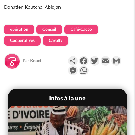
Donatien Kautcha, Abidjan
opération
Conseil
Café-Cacao
Coopératives
Cavally
Partager
Facebook
Twitter
Email
Gmail
Par
Koaci
Messenger
WhatsApp
Infos à la une