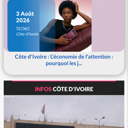
3 Août
2026
TECNO
Côte d'Ivoire
Côte d'Ivoire : L'économie de l'attention :
pourquoi les j...
INFOS
CÔTE D'IVOIRE