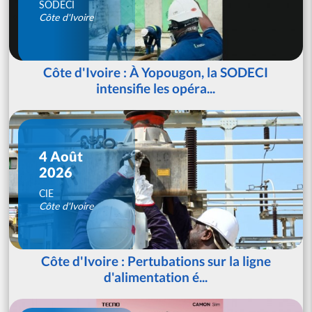
SODECI
Côte d'Ivoire
Côte d'Ivoire : À Yopougon, la SODECI
intensifie les opéra...
4 Août
2026
CIE
Côte d'Ivoire
Côte d'Ivoire : Pertubations sur la ligne
d'alimentation é...