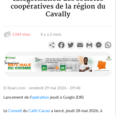
coopératives de la région du
Cavally
1384 Vues
Il y a 2 mois
Partager
Facebook
Twitter
Email
Gmail
Messen
W
© Koaci.com - vendredi 29 mai 2026 - 09:48
Lancement de l’
opération
jeudi à Guiglo (DR)
Le
Conseil
du
Café-Cacao
a lancé, jeudi 28 mai 2026, à