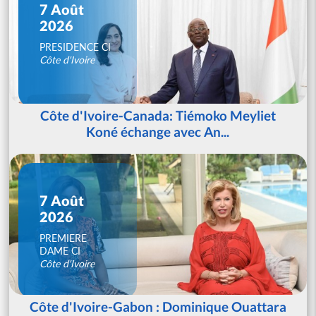
7 Août
2026
PRESIDENCE CI
Côte d'Ivoire
Côte d'Ivoire-Canada: Tiémoko Meyliet
Koné échange avec An...
7 Août
2026
PREMIERE
DAME CI
Côte d'Ivoire
Côte d'Ivoire-Gabon : Dominique Ouattara