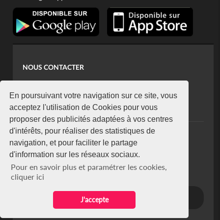
NOUS CONTACTER
contact@koaci.com
koaci@yahoo.fr
En poursuivant votre navigation sur ce site, vous
+225 07 08 85 52 93
acceptez l'utilisation de Cookies pour vous
proposer des publicités adaptées à vos centres
d'intérêts, pour réaliser des statistiques de
NEWSLETTER
navigation, et pour faciliter le partage
Restez connecté via notre newsletter
d'information sur les réseaux sociaux.
S'abonner
Pour en savoir plus et paramétrer les cookies,
Se désabonner
cliquer ici
J'accepte