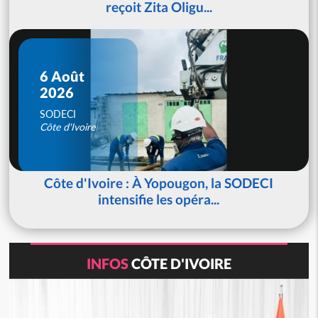
reçoit Zita Oligu...
6 Août
2026
SODECI
Côte d'Ivoire
Côte d'Ivoire : À Yopougon, la SODECI
intensifie les opéra...
INFOS
CÔTE D'IVOIRE