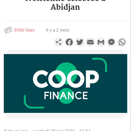
Abidjan
3986 Vues
Il y a 2 mois
Partager
Facebook
Twitter
Email
Gmail
Messen
W
© Koaci.com - vendredi 29 mai 2026 - 15:16