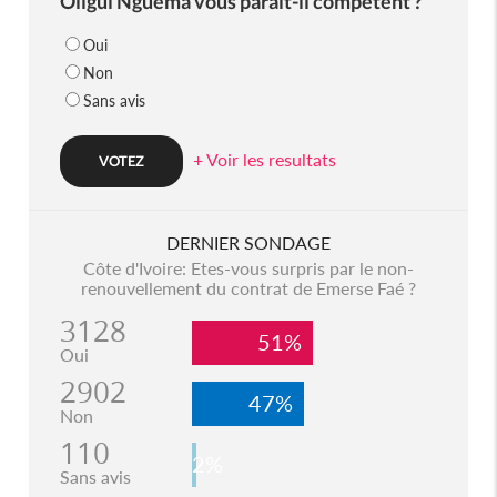
Oligui Nguema vous parait-il compétent ?
Oui
Non
Sans avis
+ Voir les resultats
DERNIER SONDAGE
Côte d'Ivoire: Etes-vous surpris par le non-
renouvellement du contrat de Emerse Faé ?
3128
51%
Oui
2902
47%
Non
110
2%
Sans avis