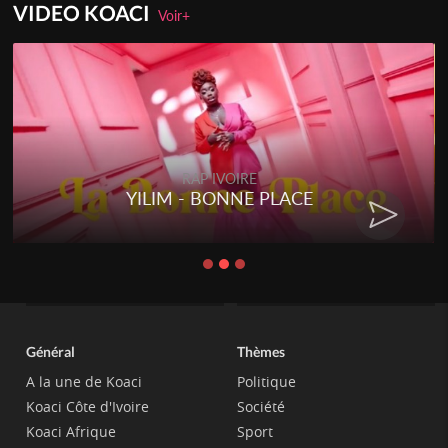
VIDEO KOACI
Voir+
RAP IVOIRE
YILIM - BONNE PLACE
Général
Thèmes
A la une de Koaci
Politique
Koaci Côte d'Ivoire
Société
Koaci Afrique
Sport