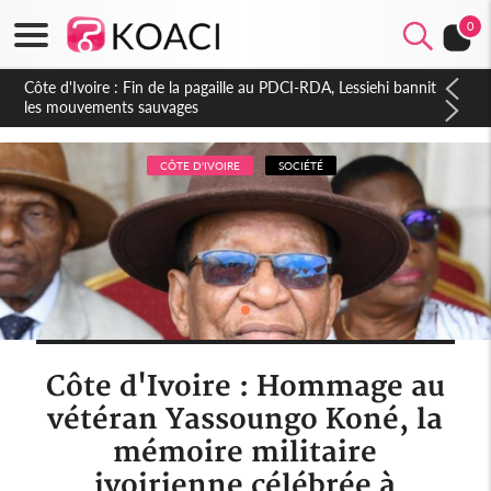
0
Côte d'Ivoire : Ouattara promet des sanctions contre les
déguerpissements illégaux
CÔTE D'IVOIRE
SOCIÉTÉ
Côte d'Ivoire : Hommage au
vétéran Yassoungo Koné, la
mémoire militaire
ivoirienne célébrée à