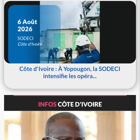
6 Août
2026
SODECI
Côte d'Ivoire
Côte d'Ivoire : À Yopougon, la SODECI
intensifie les opéra...
INFOS
CÔTE D'IVOIRE