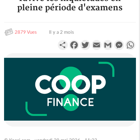
pleine période d'examens
2879 Vues
Il y a 2 mois
Partager
Facebook
Twitter
Email
Gmail
Messen
W
© Koaci.com - vendredi 29 mai 2026 - 11:23