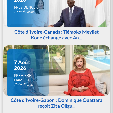
PRESIDENCE CI
Côte d'Ivoire
Côte d'Ivoire-Canada: Tiémoko Meyliet
Koné échange avec An...
7 Août
2026
PREMIERE
DAME CI
Côte d'Ivoire
Côte d'Ivoire-Gabon : Dominique Ouattara
reçoit Zita Oligu...