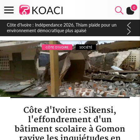
0
Côte d'Ivoire : Concours INFAS 2026, les convocations
seront disponibles à compter du samedi
CÔTE D'IVOIRE
SOCIÉTÉ
Côte d'Ivoire : Sikensi,
l'effondrement d'un
bâtiment scolaire à Gomon
ravive les inquiétudes en