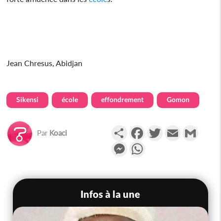
Jean Chresus, Abidjan
Sikensi
école
effondrement
Gomon
Partager
Facebook
Twitter
Email
Gmail
Par
Koaci
Messenger
WhatsApp
Infos à la une