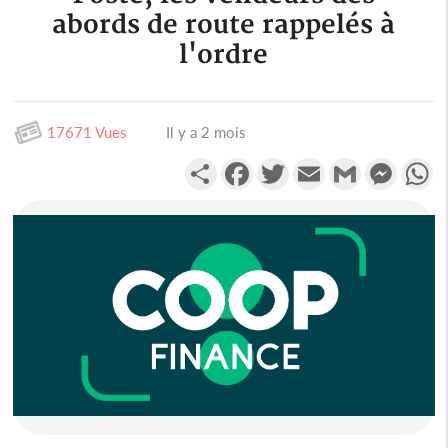
abords de route rappelés à
l'ordre
17671 Vues
Il y a 2 mois
Partager
Facebook
Twitter
Email
Gmail
Messen
W