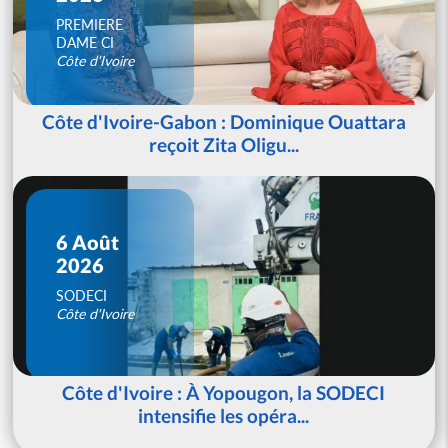
PREMIERE
DAME CI
Côte d'Ivoire
Côte d'Ivoire-Gabon : Dominique Ouattara
reçoit Zita Oligu...
6 Août
2026
SODECI
Côte d'Ivoire
Côte d'Ivoire : À Yopougon, la SODECI
intensifie les opéra...