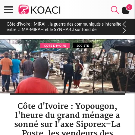
0
Côte d'Ivoire : Indépendance 2026, Thiam plaide pour un
environnement démocratique plus apaisé
CÔTE D'IVOIRE
SOCIÉTÉ
Côte d'Ivoire : Yopougon,
l'heure du grand ménage a
sonné sur l'axe Siporex–La
Poste, les vendeurs des