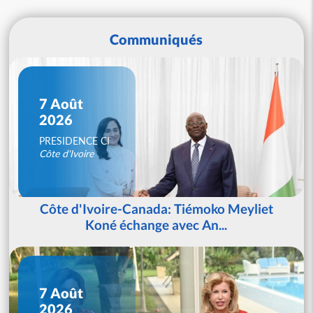
Communiqués
7 Août
2026
PRESIDENCE CI
Côte d'Ivoire
Côte d'Ivoire-Canada: Tiémoko Meyliet
Koné échange avec An...
7 Août
2026