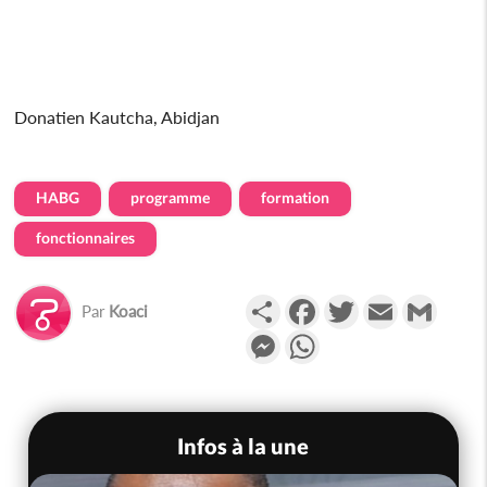
Donatien Kautcha, Abidjan
HABG
programme
formation
fonctionnaires
Partager
Facebook
Twitter
Email
Gmail
Par
Koaci
Messenger
WhatsApp
Infos à la une