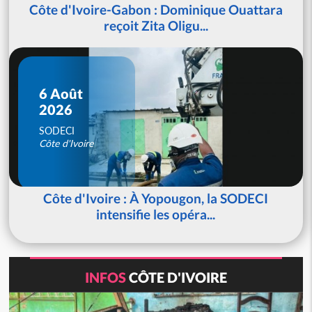
Côte d'Ivoire-Gabon : Dominique Ouattara
reçoit Zita Oligu...
6 Août
2026
SODECI
Côte d'Ivoire
Côte d'Ivoire : À Yopougon, la SODECI
intensifie les opéra...
INFOS
CÔTE D'IVOIRE