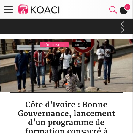
0
Côte d'Ivoire : Séileu, la célébration de la fête nationale
transformée en vaste campagne contre les produits
dépigmentants dangereux
CÔTE D'IVOIRE
SOCIÉTÉ
Côte d'Ivoire : Bonne
Gouvernance, lancement
d'un programme de
formation consacré à