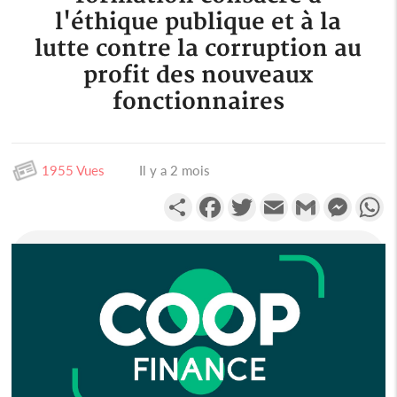
l'éthique publique et à la
lutte contre la corruption au
profit des nouveaux
fonctionnaires
1955 Vues
Il y a 2 mois
Partager
Facebook
Twitter
Email
Gmail
Messen
W