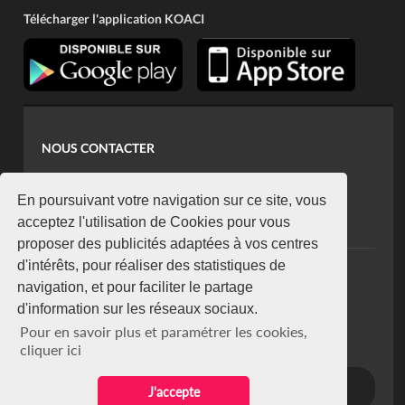
Télécharger l'application KOACI
NOUS CONTACTER
contact@koaci.com
koaci@yahoo.fr
En poursuivant votre navigation sur ce site, vous
+225 07 08 85 52 93
acceptez l'utilisation de Cookies pour vous
proposer des publicités adaptées à vos centres
d'intérêts, pour réaliser des statistiques de
NEWSLETTER
navigation, et pour faciliter le partage
Restez connecté via notre newsletter
d'information sur les réseaux sociaux.
S'abonner
Pour en savoir plus et paramétrer les cookies,
Se désabonner
cliquer ici
J'accepte