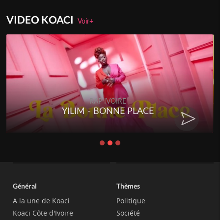
VIDEO KOACI
Voir+
RAP IVOIRE
YILIM - BONNE PLACE
Général
Thèmes
A la une de Koaci
Politique
Koaci Côte d'Ivoire
Société