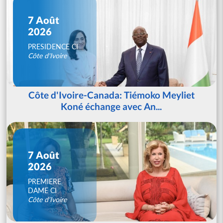
7 Août
2026
PRESIDENCE CI
Côte d'Ivoire
Côte d'Ivoire-Canada: Tiémoko Meyliet
Koné échange avec An...
7 Août
2026
PREMIERE
DAME CI
Côte d'Ivoire