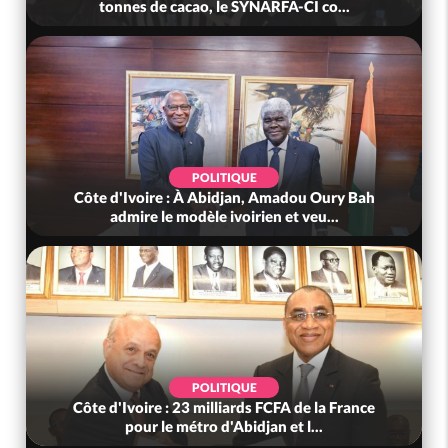
onnes de cacao, le SYNARFA-CI co...
mutue
POLITIQUE
d'Ivoire : À Abidjan, Amadou Oury Bah
Côte d'Ivoire 
admire le modèle ivoirien et veu...
(Mé) 
POLITIQUE
d'Ivoire : 23 milliards FCFA de la France
Côte d'Ivoire
pour le métro d'Abidjan et l...
nous »,