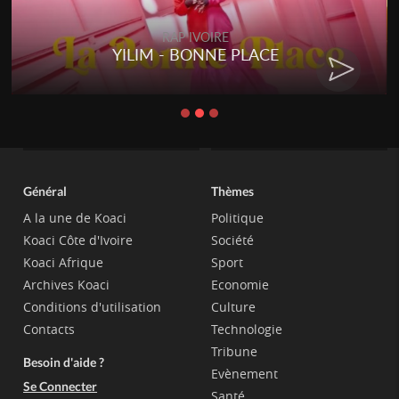
RE
RAP IVOIRE
NE PLACE
RENARD BARAKISSA 
CHAT
Général
Thèmes
A la une de Koaci
Politique
Koaci Côte d'Ivoire
Société
Koaci Afrique
Sport
Archives Koaci
Economie
Conditions d'utilisation
Culture
Contacts
Technologie
Tribune
Besoin d'aide ?
Evènement
Se Connecter
Santé