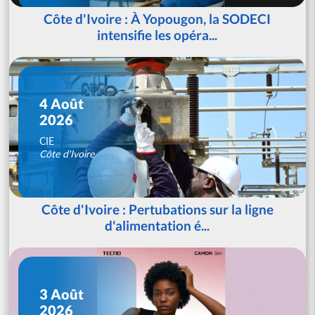
Côte d'Ivoire : À Yopougon, la SODECI
intensifie les opéra...
4 Août
2026
CIE
Côte d'Ivoire
Côte d'Ivoire : Pertubations sur la ligne
d'alimentation é...
3 Août
2026