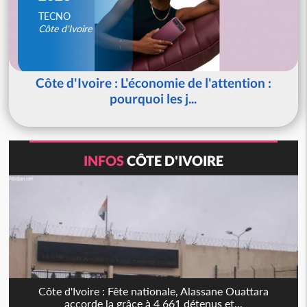
TECNO
Côte d'Ivoire
Côte d'Ivoire : L'économie de l'attention :
pourquoi les j...
INFOS
CÔTE D'IVOIRE
Côte d'Ivoire : Fête nationale, Alassane Ouattara
accorde la grâce à 4 661 détenus et...