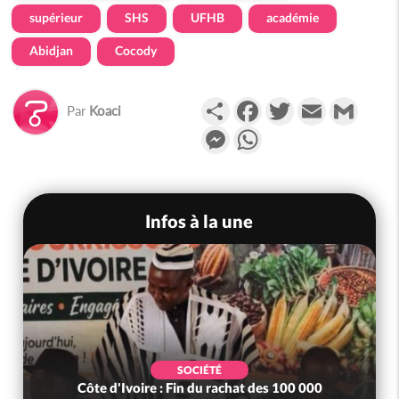
supérieur
SHS
UFHB
académie
Abidjan
Cocody
Partager
Facebook
Twitter
Email
Gmail
Par
Koaci
Messenger
WhatsApp
Infos à la une
SOCIÉTÉ
e d'Ivoire : Fin du rachat des 100 000
Côte d'Ivoire 