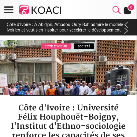
0
Côte d'Ivoire : À Abidjan, Amadou Oury Bah admire le modèle
ivoirien et veut s'en inspirer pour accélérer le développement
de la Guinée
CÔTE D'IVOIRE
SOCIÉTÉ
Côte d'Ivoire : Université
Félix Houphouët-Boigny,
l'Institut d'Ethno-sociologie
renforce les capacités de ses