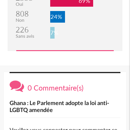
69%
Oui
808
24%
Non
226
7%
Sans avis
0 Commentaire(s)
Ghana : Le Parlement adopte la loi anti-
LGBTQ amendée
Veuillez vous connecter pour commenter ce