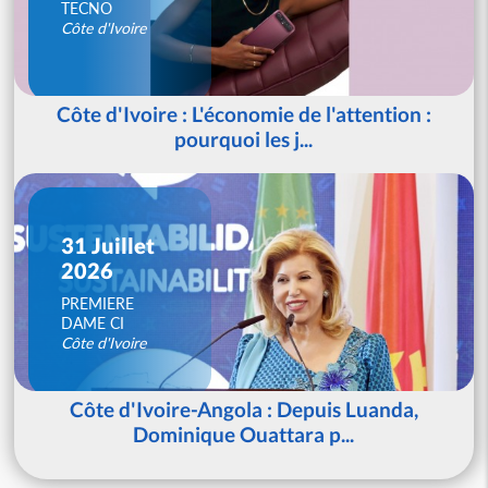
TECNO
Côte d'Ivoire
Côte d'Ivoire : L'économie de l'attention :
pourquoi les j...
31 Juillet
2026
PREMIERE
DAME CI
Côte d'Ivoire
Côte d'Ivoire-Angola : Depuis Luanda,
Dominique Ouattara p...