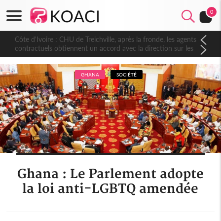
0
Côte d'Ivoire : CHU de Treichville, après la fronde, les agents
contractuels obtiennent un accord avec la direction sur les
arriérés du SMIG 2023
GHANA
SOCIÉTÉ
Ghana : Le Parlement adopte
la loi anti-LGBTQ amendée