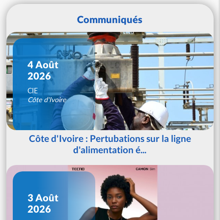
Communiqués
4 Août
2026
CIE
Côte d'Ivoire
Côte d'Ivoire : Pertubations sur la ligne
d'alimentation é...
3 Août
2026