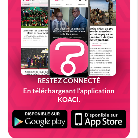
RESTEZ CONNECTÉ
En téléchargeant l'application
KOACI.