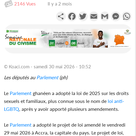
2146 Vues
Il y a 2 mois
Partager
Facebook
Twitter
Email
Gmail
Messen
W
© Koaci.com - samedi 30 mai 2026 - 10:52
Les députés au
Parlement
(ph)
Le
Parlement
ghanéen a adopté la loi de 2025 sur les droits
sexuels et familiaux, plus connue sous le nom de
loi anti-
LGBTQ
, après y avoir apporté plusieurs amendements.
Le
Parlement
a adopté le projet de loi amendé le vendredi
29 mai 2026 à Accra, la capitale du pays. Le projet de loi,