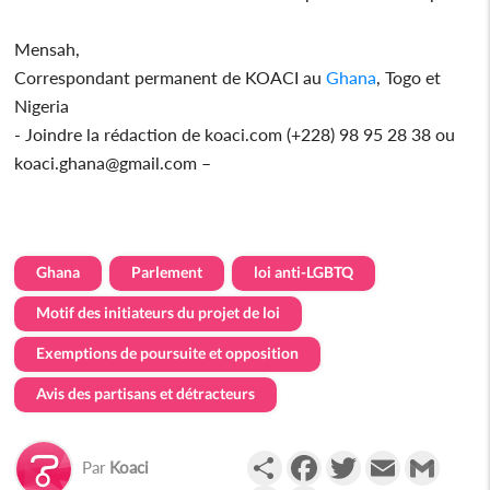
Mensah,
Correspondant permanent de KOACI au
Ghana
, Togo et
Nigeria
- Joindre la rédaction de koaci.com (+228) 98 95 28 38 ou
koaci.ghana@gmail.com –
Ghana
Parlement
loi anti-LGBTQ
Motif des initiateurs du projet de loi
Exemptions de poursuite et opposition
Avis des partisans et détracteurs
Partager
Facebook
Twitter
Email
Gmail
Par
Koaci