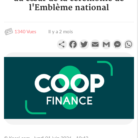
l'Emblème national
1340 Vues
Il y a 2 mois
Partager
Facebook
Twitter
Email
Gmail
Messen
W
© Koaci.com - lundi 01 juin 2026 - 10:42