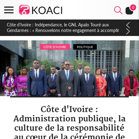
0
Sierra Leone : Un projet de réforme constitutionnelle en
gestation, points clés des amendements, un exclu d'avance
CÔTE D'IVOIRE
POLITIQUE
Côte d'Ivoire :
Administration publique, la
culture de la responsabilité
au cœur de la cérémonie de