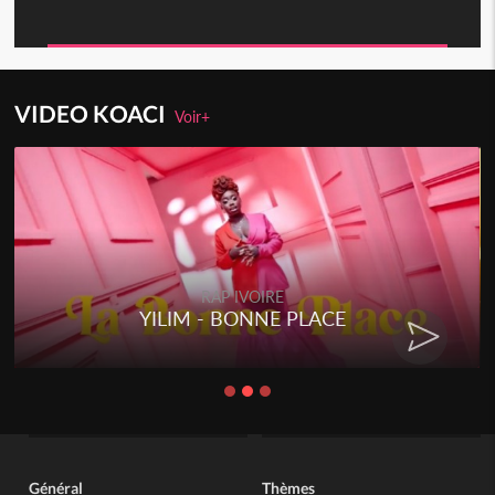
VIDEO KOACI
Voir+
RAP IVOIRE
YILIM - BONNE PLACE
Général
Thèmes