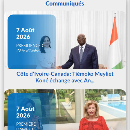
Communiqués
7 Août
2026
PRESIDENCE CI
Côte d'Ivoire
Côte d'Ivoire-Canada: Tiémoko Meyliet
Koné échange avec An...
7 Août
2026
PREMIERE
DAME CI