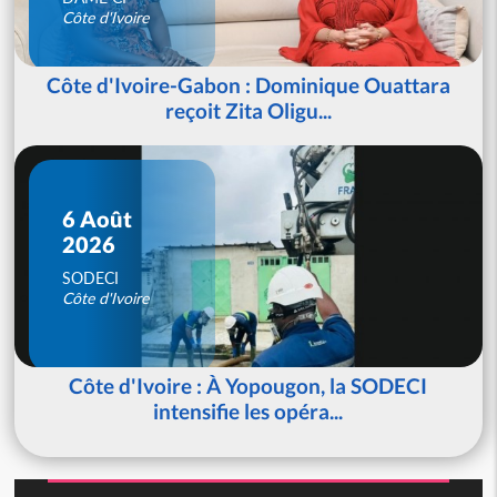
Côte d'Ivoire
Côte d'Ivoire-Gabon : Dominique Ouattara
reçoit Zita Oligu...
6 Août
2026
SODECI
Côte d'Ivoire
Côte d'Ivoire : À Yopougon, la SODECI
intensifie les opéra...