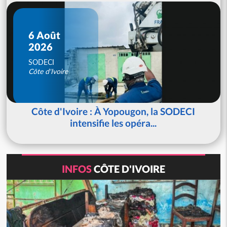
6 Août
2026
SODECI
Côte d'Ivoire
Côte d'Ivoire : À Yopougon, la SODECI
intensifie les opéra...
INFOS
CÔTE D'IVOIRE