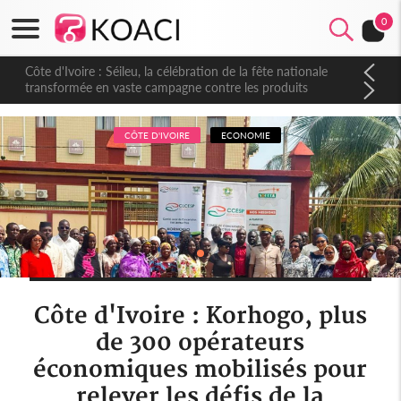
0
Côte d'Ivoire : Séileu, la célébration de la fête nationale
transformée en vaste campagne contre les produits
dépigmentants dangereux
CÔTE D'IVOIRE
ECONOMIE
Côte d'Ivoire : Korhogo, plus
de 300 opérateurs
économiques mobilisés pour
relever les défis de la