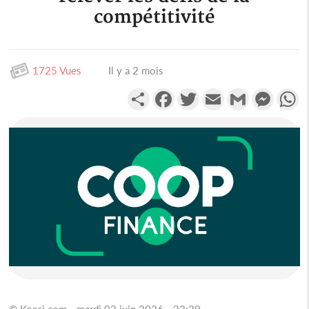
compétitivité
1725 Vues
Il y a 2 mois
Partager
Facebook
Twitter
Email
Gmail
Messen
W
© Koaci.com - mardi 02 juin 2026 - 22:29