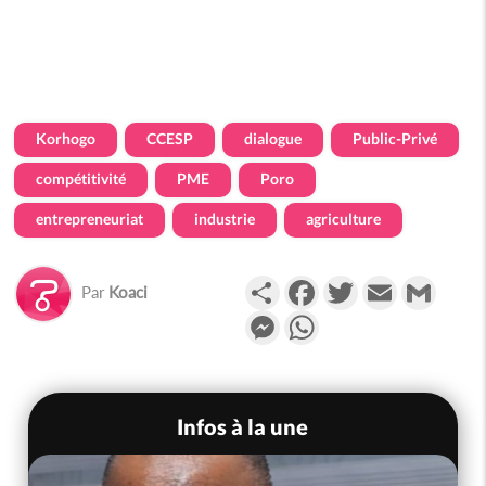
Korhogo
CCESP
dialogue
Public-Privé
compétitivité
PME
Poro
entrepreneuriat
industrie
agriculture
Partager
Facebook
Twitter
Email
Gmail
Par
Koaci
Messenger
WhatsApp
Infos à la une