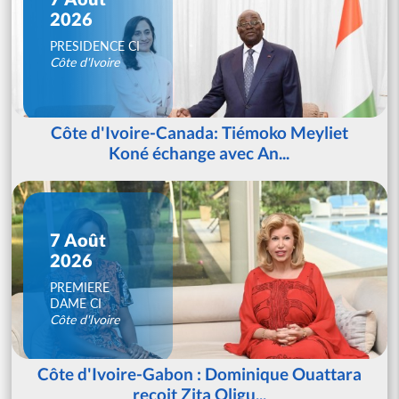
2026
PRESIDENCE CI
Côte d'Ivoire
Côte d'Ivoire-Canada: Tiémoko Meyliet
Koné échange avec An...
7 Août
2026
PREMIERE
DAME CI
Côte d'Ivoire
Côte d'Ivoire-Gabon : Dominique Ouattara
reçoit Zita Oligu...