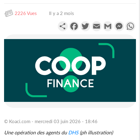
2226 Vues
Il y a 2 mois
Partager
Facebook
Twitter
Email
Gmail
Messen
W
© Koaci.com - mercredi 03 juin 2026 - 18:46
Une opération des agents du
DHS
(ph illustration)