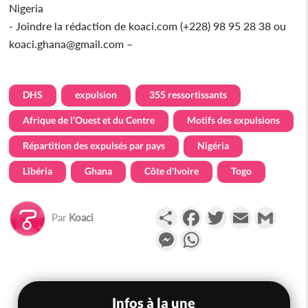
Nigeria
- Joindre la rédaction de koaci.com (+228) 98 95 28 38 ou
koaci.ghana@gmail.com –
DHS
expulsion
355 ressortissants
Afrique de l’Ouest et du Centre
Motifs des expulsions
Répartition des expulsés par pays
Nigéria
Libéria
Ghana
Côte d'Ivoire
Togo
Partager
Facebook
Twitter
Email
Gmail
Par
Koaci
Messenger
WhatsApp
Infos à la une