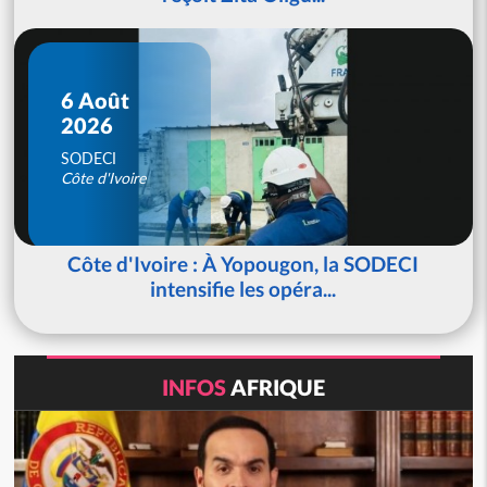
6 Août
2026
SODECI
Côte d'Ivoire
Côte d'Ivoire : À Yopougon, la SODECI
intensifie les opéra...
INFOS
AFRIQUE