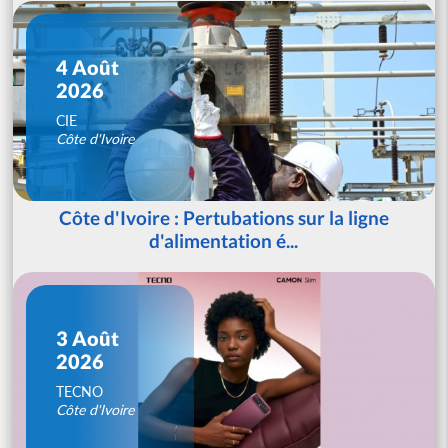
4 Août
2026
CIE
Côte d'Ivoire
Côte d'Ivoire : Pertubations sur la ligne
d'alimentation é...
3 Août
2026
TECNO
Côte d'Ivoire