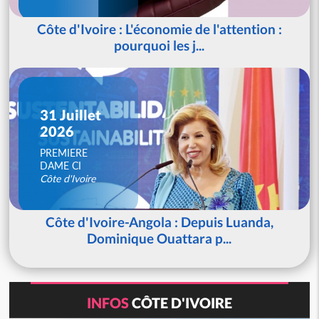
Côte d'Ivoire : L'économie de l'attention :
pourquoi les j...
31 Juillet
2026
PREMIERE
DAME CI
Côte d'Ivoire
Côte d'Ivoire-Angola : Depuis Luanda,
Dominique Ouattara p...
INFOS
CÔTE D'IVOIRE