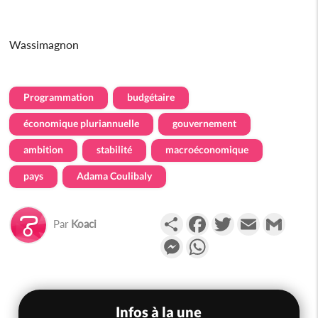
Wassimagnon
Programmation
budgétaire
économique pluriannuelle
gouvernement
ambition
stabilité
macroéconomique
pays
Adama Coulibaly
Partager
Facebook
Twitter
Email
Gmail
Par
Koaci
Messenger
WhatsApp
Infos à la une