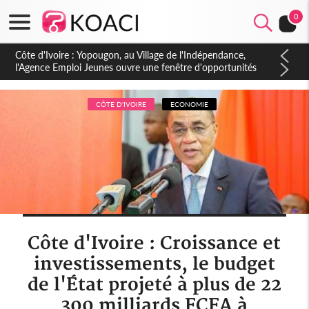
0
Côte d'Ivoire : CHU de Treichville, après la fronde, les agents
contractuels obtiennent un accord avec la direction sur les
arriérés du SMIG 2023
CÔTE D'IVOIRE
ECONOMIE
Côte d'Ivoire : Croissance et
investissements, le budget
de l'État projeté à plus de 22
300 milliards FCFA à