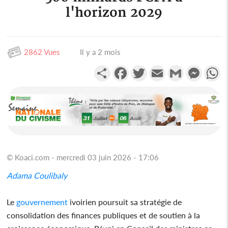
l'horizon 2029
2862 Vues
Il y a 2 mois
Partager
Facebook
Twitter
Email
Gmail
Messen
W
© Koaci.com - mercredi 03 juin 2026 - 17:06
Adama Coulibaly
Le
gouvernement
ivoirien poursuit sa stratégie de
consolidation des finances publiques et de soutien à la