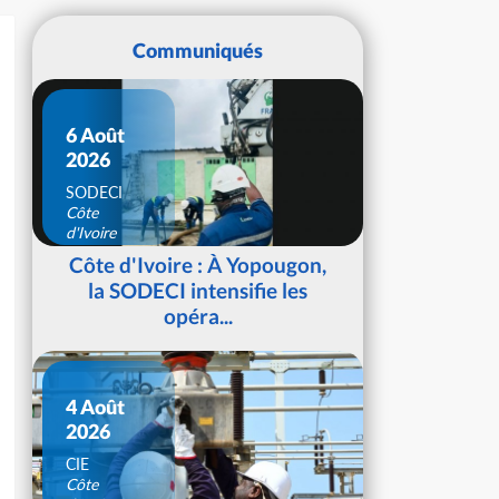
Communiqués
6 Août
2026
SODECI
Côte
d'Ivoire
Côte d'Ivoire : À Yopougon,
la SODECI intensifie les
opéra...
4 Août
2026
CIE
Côte