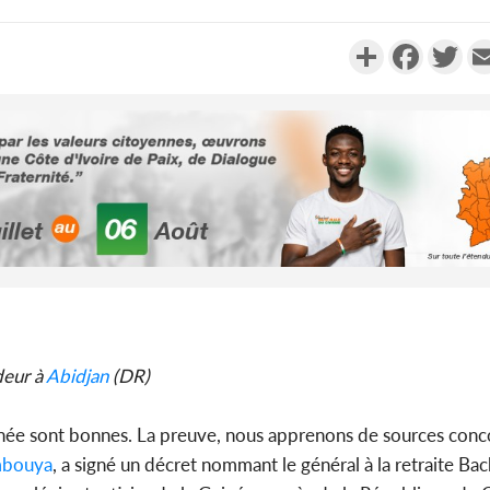
Partager
Faceboo
Twi
Côte d'Iv
CCI-BF dé
échange 
Côte d'
deur à
Abidjan
(DR)
d'Indépend
de l'Etat
uinée sont bonnes. La preuve, nous apprenons de sources conc
bouya
, a signé un décret nommant le général à la retraite Bach