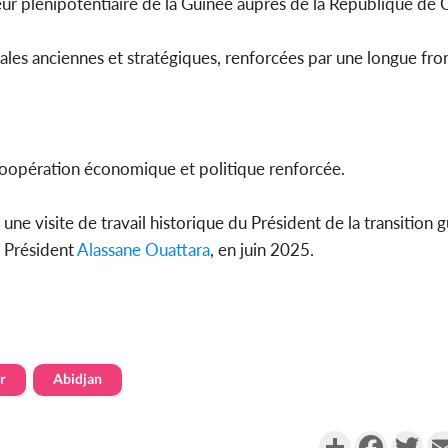
deur plénipotentiaire de la Guinée auprès de la République de C
Côte d'Ivo
térales anciennes et stratégiques, renforcées par une longue f
africaine
défend
coopération économique et politique renforcée.
une visite de travail historique du Président de la transition 
e Président
Alassane Ouattara
, en juin 2025.
r
Abidjan
Partager
Faceboo
Twi