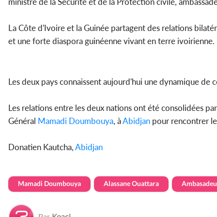
ministre de la Sécurité et de la Protection civile, ambassa
La Côte d'Ivoire et la Guinée partagent des relations bila
et une forte diaspora guinéenne vivant en terre ivoirienne.
Les deux pays connaissent aujourd'hui une dynamique de 
Les relations entre les deux nations ont été consolidées par 
Général
Mamadi Doumbouya
, à
Abidjan
pour rencontrer l
Donatien Kautcha,
Abidjan
Mamadi Doumbouya
Alassane Ouattara
Ambasadeu
Par
Koaci