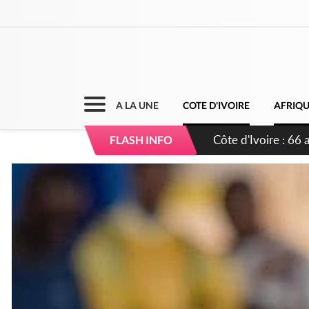
A LA UNE
COTE D'IVOIRE
AFRIQ
Côte d'Ivoire-Burk
FLASH INFO
l'amélioration cont