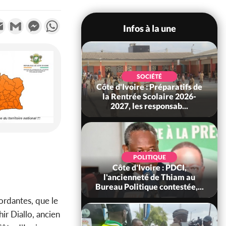
k
tter
Email
Gmail
Messenger
WhatsApp
Infos à la une
ECONOMIE
SOCIÉTÉ
oire-Burkina : La
Côte d'Ivoire : Préparatifs de
sire instaurer un
la Rentrée Scolaire 2026-
constant avec...
2027, les responsab...
POLITIQUE
POLITIQUE
Ivoire : 66 ans
Côte d'Ivoire : PDCI,
ance, Affi au Chef
l'ancienneté de Thiam au
 : « Le moment...
Bureau Politique contestée,...
ordantes, que le
ir Diallo, ancien