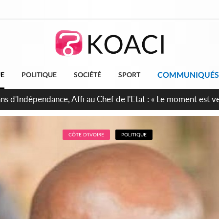
COMMUNIQUÉS
UE
POLITIQUE
SOCIÉTÉ
SPORT
ina : La CCI-BF désire instaurer un échange constant avec Abi
inue de leurs liens avec la plateforme portuaire
CÔTE D'IVOIRE
POLITIQUE