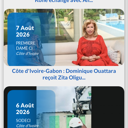
7 Août
2026
PREMIERE
DAME CI
Côte d'Ivoire
Côte d'Ivoire-Gabon : Dominique Ouattara
reçoit Zita Oligu...
6 Août
2026
SODECI
Côte d'Ivoire