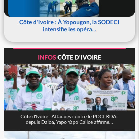
Côte d'Ivoire : À Yopougon, la SODECI
intensifie les opéra...
INFOS
CÔTE D'IVOIRE
Côte d'Ivoire : Attaques contre le PDCI-RDA :
depuis Daloa, Yapo Yapo Calice affirme...