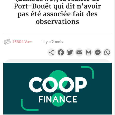
Port-Bouët qui dit n'avoir
pas été associée fait des
observations
15804 Vues
Il y a 2 mois
Partager
Facebook
Twitter
Email
Gmail
Messen
W