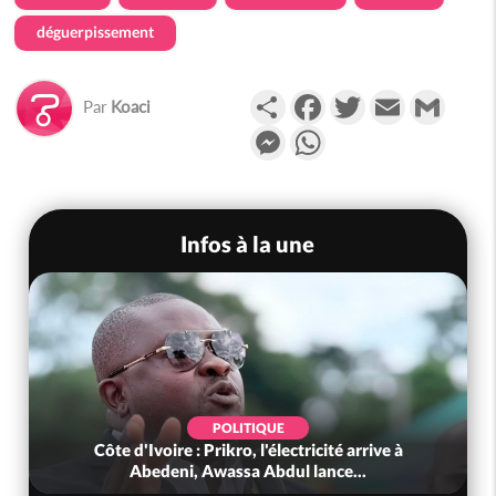
déguerpissement
Partager
Facebook
Twitter
Email
Gmail
Par
Koaci
Messenger
WhatsApp
Infos à la une
POLITIQUE
Côte d'Ivoire : Prikro, l'électricité arrive à
Abedeni, Awassa Abdul lance...