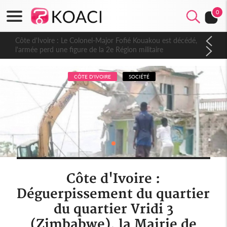
0
Côte d'Ivoire : Le Colonel-Major Fofié Kouakou est décédé,
l'armée perd une figure de la 2e Région militaire
CÔTE D'IVOIRE
SOCIÉTÉ
Côte d'Ivoire :
Déguerpissement du quartier
du quartier Vridi 3
(Zimbabwe), la Mairie de