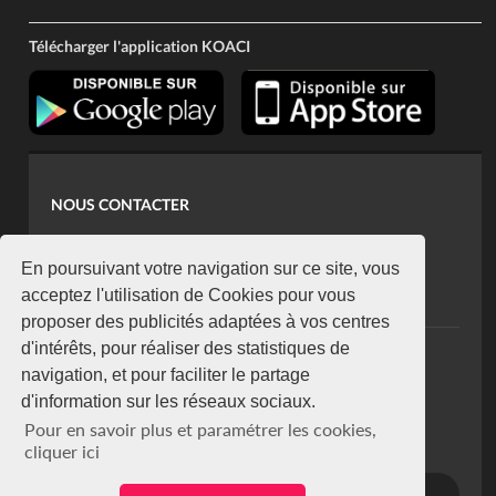
Télécharger l'application KOACI
NOUS CONTACTER
contact@koaci.com
koaci@yahoo.fr
En poursuivant votre navigation sur ce site, vous
+225 07 08 85 52 93
acceptez l'utilisation de Cookies pour vous
proposer des publicités adaptées à vos centres
d'intérêts, pour réaliser des statistiques de
NEWSLETTER
navigation, et pour faciliter le partage
Restez connecté via notre newsletter
d'information sur les réseaux sociaux.
S'abonner
Pour en savoir plus et paramétrer les cookies,
Se désabonner
cliquer ici