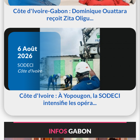
Côte d'Ivoire-Gabon : Dominique Ouattara
reçoit Zita Oligu...
6 Août
2026
SODECI
Côte d'Ivoire
Côte d'Ivoire : À Yopougon, la SODECI
intensifie les opéra...
INFOS
GABON