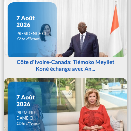
7 Août
2026
PRESIDENCE CI
Côte d'Ivoire
Côte d'Ivoire-Canada: Tiémoko Meyliet
Koné échange avec An...
7 Août
2026
PREMIERE
DAME CI
Côte d'Ivoire