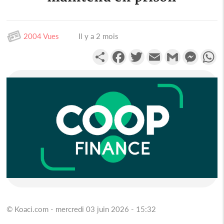
2004 Vues
Il y a 2 mois
Partager
Facebook
Twitter
Email
Gmail
Messen
W
© Koaci.com - mercredi 03 juin 2026 - 15:32