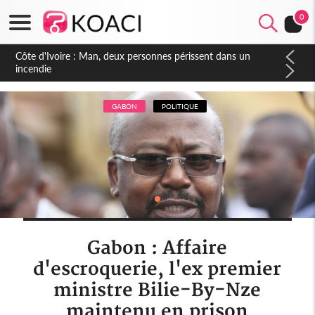
0
Côte d'Ivoire : Séileu, la célébration de la fête nationale
transformée en vaste campagne contre les produits
dépigmentants dangereux
GABON
POLITIQUE
Gabon : Affaire
d'escroquerie, l'ex premier
ministre Bilie-By-Nze
maintenu en prison