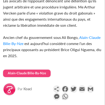
Les avocats de l’opposant dénoncent une détention qu’ils
jugent arbitraire et une procédure irrégulière. Me Arthur
Vercken parle d’une « violation grave du droit gabonais »
ainsi que des engagements internationaux du pays, et
réclame la libération immédiate de son client.
Ancien chef du gouvernement sous Ali Bongo,
Alain-Claude
Bilie-By-Nze
est aujourd’hui considéré comme l’un des
principaux opposants au président Brice Oligui Nguema, élu
en 2025.
Alain-Claude Bilie-By-Nze
Partager
Facebook
Twitter
Email
Gmail
Par
Koaci
Messenger
WhatsApp