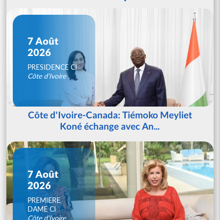
7 Août
2026
PRESIDENCE CI
Côte d'Ivoire
Côte d'Ivoire-Canada: Tiémoko Meyliet
Koné échange avec An...
7 Août
2026
PREMIERE
DAME CI
Côte d'Ivoire