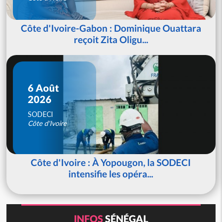
Côte d'Ivoire-Gabon : Dominique Ouattara
reçoit Zita Oligu...
6 Août
2026
SODECI
Côte d'Ivoire
Côte d'Ivoire : À Yopougon, la SODECI
intensifie les opéra...
INFOS
SÉNÉGAL