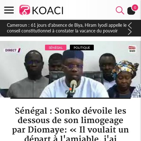
0
Côte d'Ivoire : Fin de la pagaille au PDCI-RDA, Lessiehi bannit
les mouvements sauvages
SÉNÉGAL
POLITIQUE
Sénégal : Sonko dévoile les
dessous de son limogeage
par Diomaye: « Il voulait un
départ à l'amiable, j'ai