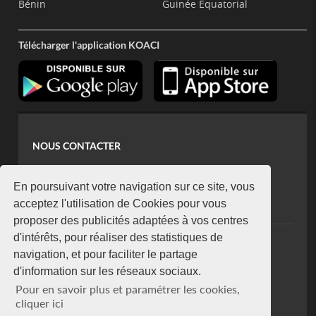
Bénin
Guinée Equatorial
Télécharger l'application KOACI
NOUS CONTACTER
contact@koaci.com
koaci@yahoo.fr
En poursuivant votre navigation sur ce site, vous
+225 07 08 85 52 93
acceptez l'utilisation de Cookies pour vous
proposer des publicités adaptées à vos centres
d'intérêts, pour réaliser des statistiques de
NEWSLETTER
navigation, et pour faciliter le partage
Restez connecté via notre newsletter
d'information sur les réseaux sociaux.
S'abonner
Pour en savoir plus et paramétrer les cookies,
Se désabonner
cliquer ici