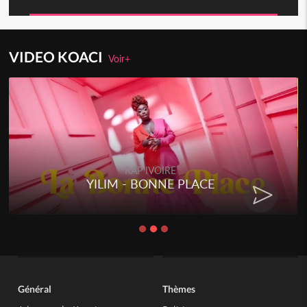
VIDEO KOACI
Voir+
RAP IVOIRE
YILIM - BONNE PLACE
Général
Thèmes