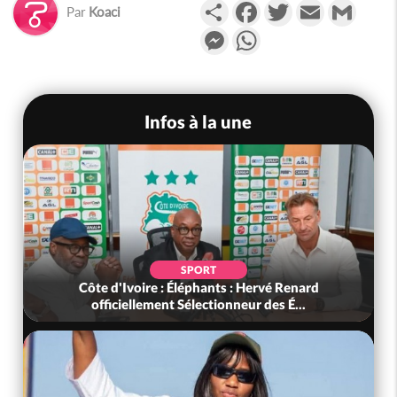
Partager
Facebook
Twitter
Email
Gmail
Par
Koaci
Messenger
WhatsApp
Infos à la une
SPORT
Côte d'Ivoire : Éléphants : Hervé Renard
officiellement Sélectionneur des É...