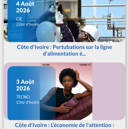
4 Août
2026
CIE
Côte d'Ivoire
Côte d'Ivoire : Pertubations sur la ligne
d'alimentation é...
3 Août
2026
TECNO
Côte d'Ivoire
Côte d'Ivoire : L'économie de l'attention :