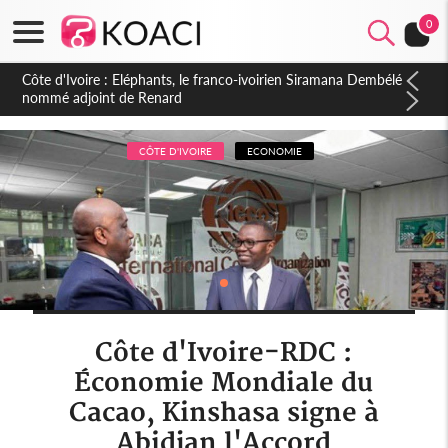
0
Cameroun : 5 combattants séparatistes neutralisés, le Mindef
dément les rumeurs d'exactions des civils
CÔTE D'IVOIRE
ECONOMIE
Côte d'Ivoire-RDC :
Économie Mondiale du
Cacao, Kinshasa signe à
Abidjan l'Accord