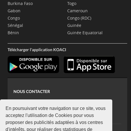
Burkina Faso
Togo
Gabon
Cameroun
Congo
Congo (RDC)
Sénégal
Guinée
Bénin
Guinée Equatorial
Télécharger l'application KOACI
NOUS CONTACTER
contact@koaci.com
koaci@yahoo.fr
En poursuivant votre navigation sur ce site, vous
+225 07 08 85 52 93
acceptez l'utilisation de Cookies pour vous
proposer des publicités adaptées à vos centres
d'intérêts, pour réaliser des statistiques de