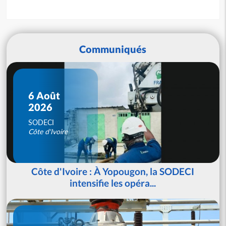
Communiqués
6 Août
2026
SODECI
Côte d'Ivoire
Côte d'Ivoire : À Yopougon, la SODECI
intensifie les opéra...