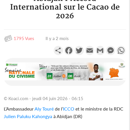
International sur le Cacao de
2026
1795 Vues
Il y a 2 mois
Partager
Facebook
Twitter
Email
Gmail
Messen
W
© Koaci.com - jeudi 04 juin 2026 - 06:15
L’Ambassadeur
Aly Touré
de l’
ICCO
et le ministre de la RDC
Julien Paluku Kahongya
à Abidjan (DR)