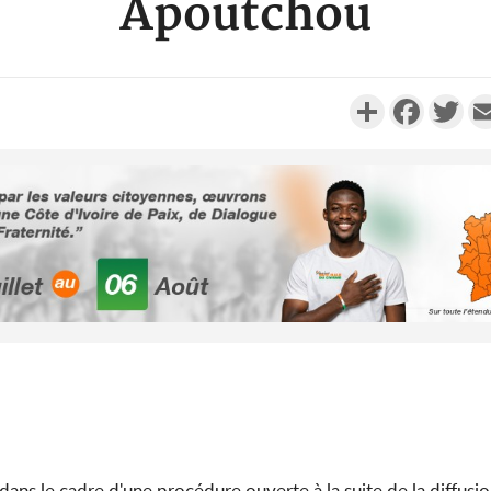
Apoutchou
Partager
Faceboo
Twi
Côte d'Ivo
2026, 
battant de
Côte d'Ivo
socié
gouverneme
 dans le cadre d'une procédure ouverte à la suite de la diffusi