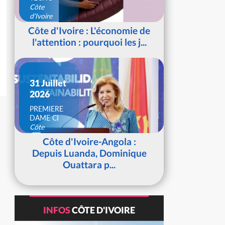
Côte
d'Ivoire
Côte d'Ivoire : L'économie de
l'attention : pourquoi les j...
31 Juillet
2026
PREMIERE
DAME CI
Côte
d'Ivoire
Côte d'Ivoire-Angola :
Depuis Luanda, Dominique
Ouattara p...
INFOS
CÔTE D'IVOIRE