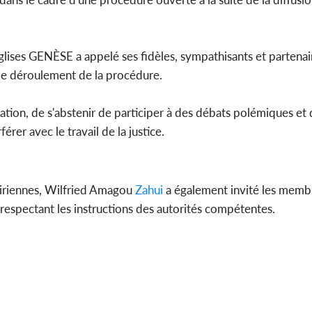
ises GENÈSE a appelé ses fidèles, sympathisants et partenair
Côte d'
 le déroulement de la procédure.
sanitaire
modernise
on, de s'abstenir de participer à des débats polémiques et d
rer avec le travail de la justice.
ivoiriennes, Wilfried Amagou
Zahui
a également invité les memb
n respectant les instructions des autorités compétentes.