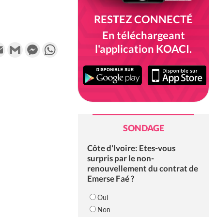
RESTEZ CONNECTÉ
En téléchargeant
k
tter
Email
Gmail
Messenger
WhatsApp
l'application KOACI.
SONDAGE
Côte d'Ivoire: Etes-vous
surpris par le non-
renouvellement du contrat de
Emerse Faé ?
Oui
Non