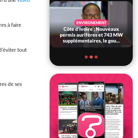
SANTÉ
ENVIRONEMENT
es à faire
Ivoire : Réforme
Côte d'Ivoire : Nouveaux
, le gouvernement
permis aurifères et 743 MW
 ses structures...
supplémentaires, le gou...
'éviter tout
res de ses