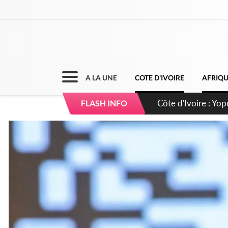
A LA UNE
COTE D'IVOIRE
AFRIQ
Côte d'Ivoire : CHU
FLASH INFO
direction sur les 