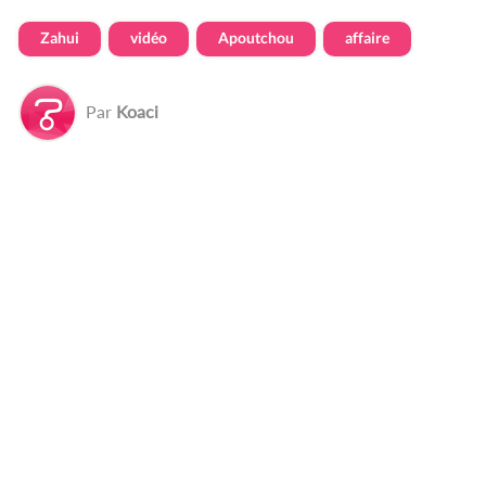
Zahui
vidéo
Apoutchou
affaire
Par
Koaci