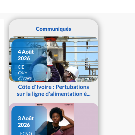
Communiqués
4 Août
2026
CIE
Côte
d'Ivoire
Côte d'Ivoire : Pertubations
sur la ligne d'alimentation é...
3 Août
2026
TECNO