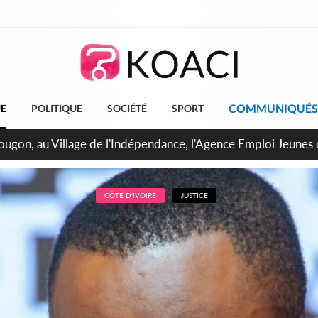
COMMUNIQUÉS
UE
POLITIQUE
SOCIÉTÉ
SPORT
 de Treichville, après la fronde, les agents contractuels obti
arriérés du SMIG 2023
CÔTE D'IVOIRE
JUSTICE