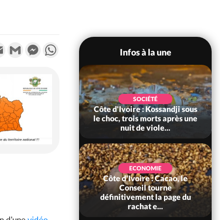
k
tter
Email
Gmail
Messenger
WhatsApp
Infos à la une
POLITIQUE
SOCIÉTÉ
ire : Indépendance
Côte d'Ivoire : Kossandji sous
Yopougon coeur
le choc, trois morts après une
 la célébration...
nuit de viole...
ECONOMIE
Côte d'Ivoire : Cacao, le
SOCIÉTÉ
ire : Réforme de la
Conseil tourne
té civile, le
définitivement la page du
nt valide six dé...
rachat e...
on d'une
vidéo