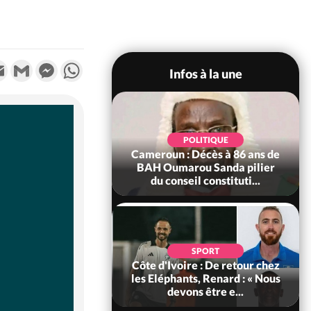
k
tter
Email
Gmail
Messenger
WhatsApp
Infos à la une
SOCIÉTÉ
Ivoire : Rentrée
POLITIQUE
re 2026-2027,
Cameroun : Décès à 86 ans de
tion sans frais au
BAH Oumarou Sanda pilier
Pré...
du conseil constituti...
POLITIQUE
d'Ivoire : 66e
SPORT
versaire de
Côte d'Ivoire : De retour chez
ance, les Forces de
les Eléphants, Renard : « Nous
fense e...
devons être e...