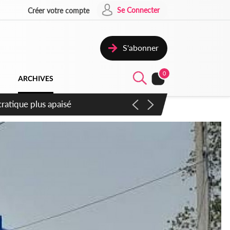
Se Connecter
Créer votre compte
S'abonner
0
ARCHIVES
mpter du samedi