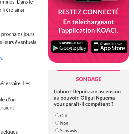
rminés. Dans le
 frère ainsi
RESTEZ CONNECTÉ
En téléchargeant
l'application KOACI.
 prochains jours.
e leurs éventuels
a
.
SONDAGE
écessaire. Les
Gabon : Depuis son ascension
au pouvoir, Oligui Nguema
ble d’un
vous parait-il compétent ?
uraient
Oui
Non
Sans avis
 quelques