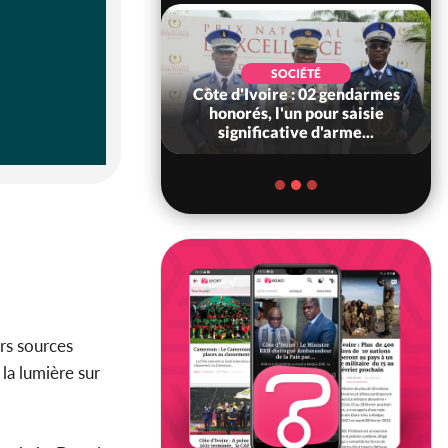
SOCIÉTÉ
SOCIÉTÉ
voire : Ouattara
Côte d'Ivoire : 02 gendarmes
 sanctions contre
honorés, l'un pour saisie
erpissements i...
significative d'arme...
rs sources
 la lumière sur