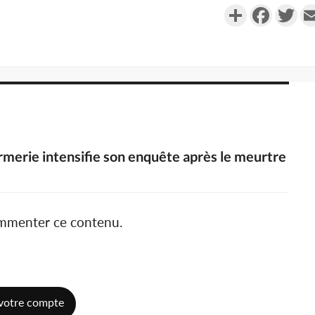
Partager
Faceboo
Twi
darmerie intensifie son enquête après le meurtre
ommenter ce contenu.
votre compte