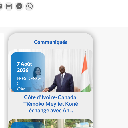
k
tter
Email
Gmail
Messenger
WhatsApp
Communiqués
7 Août
2026
PRESIDENCE
CI
Côte
d'Ivoire
Côte d'Ivoire-Canada:
Tiémoko Meyliet Koné
échange avec An...