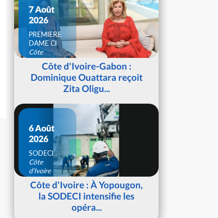
7 Août
2026
PREMIERE
DAME CI
Côte
d'Ivoire
Côte d'Ivoire-Gabon :
Dominique Ouattara reçoit
Zita Oligu...
6 Août
2026
SODECI
Côte
d'Ivoire
Côte d'Ivoire : À Yopougon,
la SODECI intensifie les
opéra...