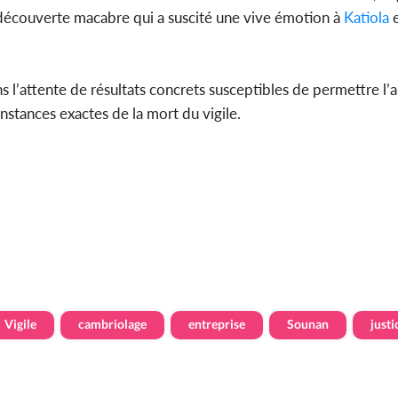
 découverte macabre qui a suscité une vive émotion à
Katiola
e
s l’attente de résultats concrets susceptibles de permettre l’a
onstances exactes de la mort du vigile.
Vigile
cambriolage
entreprise
Sounan
justi