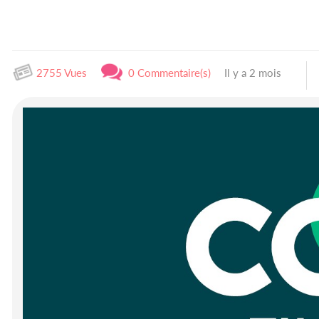
2755 Vues
0 Commentaire(s)
Il y a 2 mois