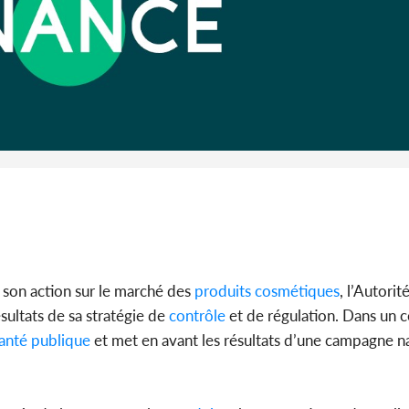
Côte 
anni
l'Indépend
Dé
e son action sur le marché des
produits
cosmétiques
, l’Autorit
ésultats de sa stratégie de
contrôle
et de régulation. Dans un
anté
publique
et met en avant les résultats d’une campagne n