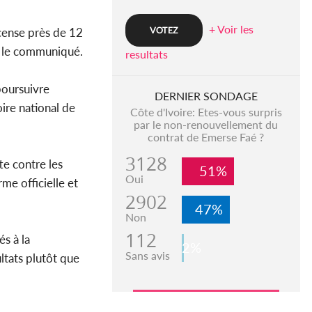
+ Voir les
ecense près de 12
gne le communiqué.
resultats
poursuivre
DERNIER SONDAGE
ire national de
Côte d'Ivoire: Etes-vous surpris
par le non-renouvellement du
contrat de Emerse Faé ?
3128
te contre les
51%
Oui
me officielle et
2902
47%
Non
112
és à la
2%
Sans avis
sultats plutôt que