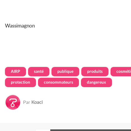
Wassimagnon
AIRP
santé
publique
produits
cosméti
protection
consommateurs
dangereux
Par
Koaci