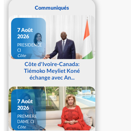
Communiqués
7 Août
2026
PRESIDENCE
CI
Côte
d'Ivoire
Côte d'Ivoire-Canada:
Tiémoko Meyliet Koné
échange avec An...
7 Août
2026
PREMIERE
DAME CI
Côte