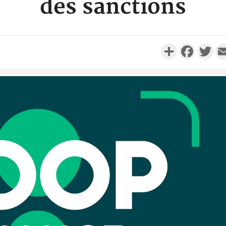
des sanctions
Partager
Faceboo
Twi
Côte d'I
personnes 
Côte d'Ivo
son coll
million