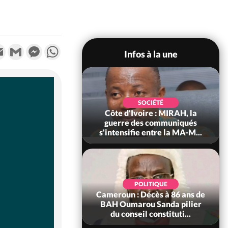
k
tter
Email
Gmail
Messenger
WhatsApp
Infos à la une
SOCIÉTÉ
SOCIÉTÉ
voire : Man, deux
Côte d'Ivoire : MIRAH, la
périssent dans un
guerre des communiqués
incendie
s'intensifie entre la MA-M...
SOCIÉTÉ
POLITIQUE
ire : Daloa, il tue
Cameroun : Décès à 86 ans de
ègue et cache 38
BAH Oumarou Sanda pilier
s dans une fo...
du conseil constituti...