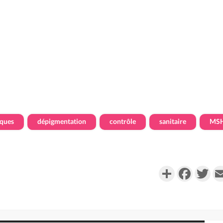
ques
dépigmentation
contrôle
sanitaire
MS
Partager
Faceboo
Twi