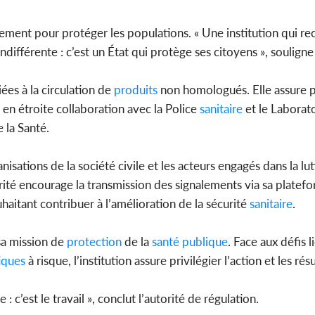
tement pour protéger les populations. « Une institution qui r
s indifférente : c’est un État qui protège ses citoyens », souli
iées à la circulation de
produits
non homologués. Elle assure 
en étroite collaboration avec la Police
sanitaire
et le Laborato
 la Santé.
isations de la société civile et les acteurs engagés dans la lut
orité encourage la transmission des signalements via sa platefor
aitant contribuer à l’amélioration de la sécurité
sanitaire
.
sa mission de
protection
de la
santé
publique
. Face aux défis li
iques
à risque, l’institution assure privilégier l’action et les ré
: c’est le travail », conclut l’autorité de régulation.