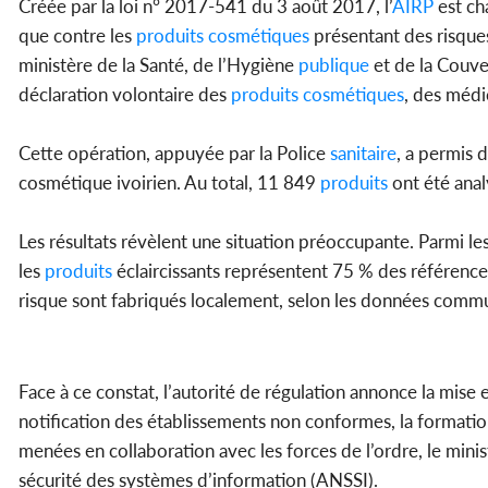
Créée par la loi n° 2017-541 du 3 août 2017, l’
AIRP
est ch
que contre les
produits
cosmétiques
présentant des risque
ministère de la Santé, de l’Hygiène
publique
et de la Couv
déclaration volontaire des
produits
cosmétiques
, des médi
Cette opération, appuyée par la Police
sanitaire
, a permis 
cosmétique ivoirien. Au total, 11 849
produits
ont été anal
Les résultats révèlent une situation préoccupante. Parmi le
les
produits
éclaircissants représentent 75 % des référence
risque sont fabriqués localement, selon les données commu
Face à ce constat, l’autorité de régulation annonce la mise
notification des établissements non conformes, la formatio
menées en collaboration avec les forces de l’ordre, le min
sécurité des systèmes d’information (ANSSI).