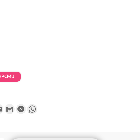
HPCMU
k
tter
Email
Gmail
Messenger
WhatsApp