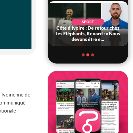
POLITIQUE
d'Ivoire : 66e
SPORT
versaire de
Côte d'Ivoire : De retour chez
ance, les Forces de
les Eléphants, Renard : « Nous
fense e...
devons être e...
é Ivoirienne de
 communiqué
ationale