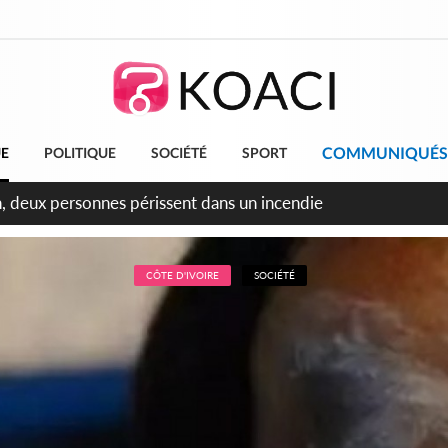
COMMUNIQUÉS
UE
POLITIQUE
SOCIÉTÉ
SPORT
leu, la célébration de la fête nationale transformée en vaste 
ngereux
CÔTE D'IVOIRE
SOCIÉTÉ