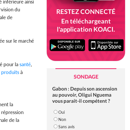
inférieure ainsi
rvision du
RESTEZ CONNECTÉ
ale de
En téléchargeant
l'application KOACI.
sée sur le marché
é pour la
santé
,
produits
à
SONDAGE
Gabon : Depuis son ascension
au pouvoir, Oligui Nguema
vous parait-il compétent ?
ment la
 répression
Oui
Non
nale de la
Sans avis