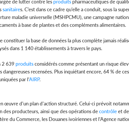
argée de lutter contre les
produits
pharmaceutiques de qualité 
s
sanitaire
s. C’est dans ce cadre qu’elle a conduit, sous la supe
erture maladie universelle (MSHPCMU), une campagne nation
caments à base de plantes et des compléments alimentaires.
de constituer la base de données la plus complète jamais réali
ysés dans 1 140 établissements à travers le pays.
s 2 639
produits
considérés comme présentant un risque élev
s dangereuses recensées. Plus inquiétant encore, 64 % de ces
niquées par l’
AIRP
.
 en œuvre d’un plan d’action structuré. Celui-ci prévoit notam
n des producteurs, ainsi que des opérations de
contrôle
et de
istère du Commerce, les Douanes ivoiriennes et l’Agence natio