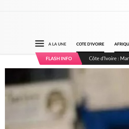
A LA UNE
COTE D'IVOIRE
AFRIQ
Côte d'Ivoire : Séi
FLASH INFO
dépigmentants da