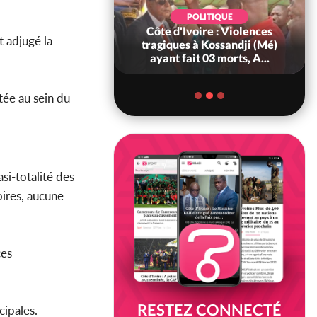
POLITIQUE
POLITIQUE
oire : À Abidjan,
Côte d'Ivoire : Violences
t adjugé la
ry Bah admire le
tragiques à Kossandji (Mé)
voirien et veu...
ayant fait 03 morts, A...
tée au sein du
si-totalité des
oires, aucune
ces
RESTEZ CONNECTÉ
ipales.