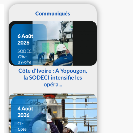
Communiqués
6 Août
2026
SODECI
Côte
d'Ivoire
Côte d'Ivoire : À Yopougon,
la SODECI intensifie les
opéra...
4 Août
2026
CIE
Côte