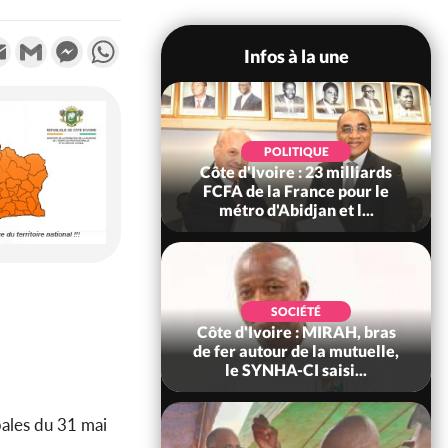
k
tter
Email
Gmail
Messenger
WhatsApp
Infos à la une
POLITIQUE
POLITIQUE
re : Décrispation ?
Côte d'Ivoire : 23 milliards
ou Traoré ex
FCFA de la France pour le
 de Soro a recou...
métro d'Abidjan et l...
SOCIÉTÉ
SOCIÉTÉ
ire : Fin du rachat
Côte d'Ivoire : MIRAH, bras
0 tonnes de cacao,
de fer autour de la mutuelle,
ARFA-CI co...
le SYNHA-CI saisi...
ales du 31 mai