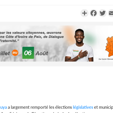
Partager
Faceboo
Twi
Côte d'Ivoi
Mamad
conseiller
Côte d'Ivo
des 100 00
le SYN
uya
a largement remporté les élections
législatives
et municip