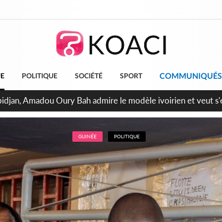
COMMUNIQUÉS
UE
POLITIQUE
SOCIÉTÉ
SPORT
milliards FCFA de la France pour le métro d'Abidjan et les Ag
projets structurants
GUINÉE
POLITIQUE