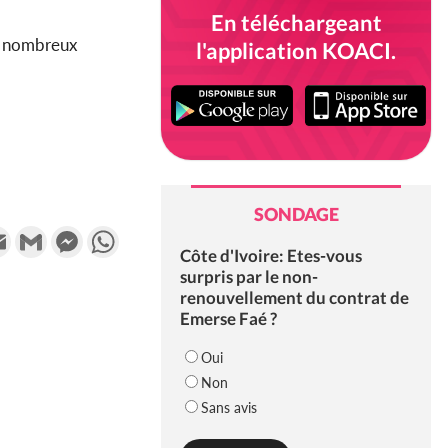
En téléchargeant
de nombreux
l'application KOACI.
SONDAGE
k
tter
Email
Gmail
Messenger
WhatsApp
Côte d'Ivoire: Etes-vous
surpris par le non-
renouvellement du contrat de
Emerse Faé ?
Oui
Non
Sans avis