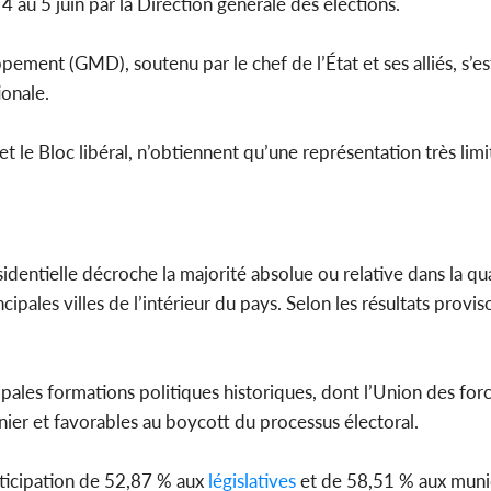
 4 au 5 juin par la Direction générale des élections.
Côte d'Iv
ent (GMD), soutenu par le chef de l’État et ses alliés, s’es
Amadou Ou
modèle i
ionale.
 le Bloc libéral, n’obtiennent qu’une représentation très limi
identielle décroche la majorité absolue ou relative dans la qua
pales villes de l’intérieur du pays. Selon les résultats provis
pales formations politiques historiques, dont l’Union des for
ier et favorables au boycott du processus électoral.
rticipation de 52,87 % aux
législatives
et de 58,51 % aux munic