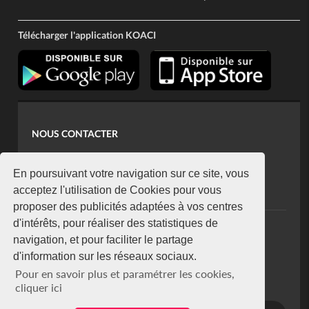
Télécharger l'application KOACI
NOUS CONTACTER
contact@koaci.com
koaci@yahoo.fr
En poursuivant votre navigation sur ce site, vous
+225 07 08 85 52 93
acceptez l'utilisation de Cookies pour vous
proposer des publicités adaptées à vos centres
d'intérêts, pour réaliser des statistiques de
NEWSLETTER
navigation, et pour faciliter le partage
Restez connecté via notre newsletter
d'information sur les réseaux sociaux.
S'abonner
Pour en savoir plus et paramétrer les cookies,
Se désabonner
cliquer ici