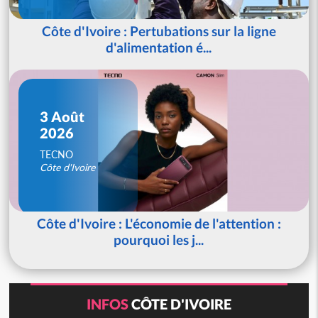
Côte d'Ivoire : Pertubations sur la ligne
d'alimentation é...
3 Août
2026
TECNO
Côte d'Ivoire
Côte d'Ivoire : L'économie de l'attention :
pourquoi les j...
INFOS
CÔTE D'IVOIRE