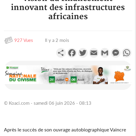
innovant des infrastructures
africaines
927 Vues
Il y a 2 mois
Partager
Facebook
Twitter
Email
Gmail
Messen
W
© Koaci.com - samedi 06 juin 2026 - 08:13
Après le succès de son ouvrage autobiographique Vaincre