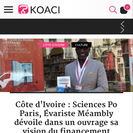
0
Côte d'Ivoire : À Abidjan, Amadou Oury Bah admire le modèle
ivoirien et veut s'en inspirer pour accélérer le développement
de la Guinée
CÔTE D'IVOIRE
CULTURE
Côte d'Ivoire : Sciences Po
Paris, Évariste Méambly
dévoile dans un ouvrage sa
vision du financement