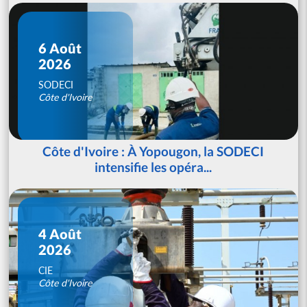
6 Août
2026
SODECI
Côte d'Ivoire
Côte d'Ivoire : À Yopougon, la SODECI
intensifie les opéra...
4 Août
2026
CIE
Côte d'Ivoire