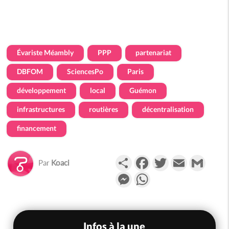
Évariste Méambly
PPP
partenariat
DBFOM
SciencesPo
Paris
développement
local
Guémon
infrastructures
routières
décentralisation
financement
Partager
Facebook
Twitter
Email
Gmail
Par
Koaci
Messenger
WhatsApp
Infos à la une