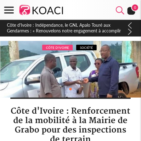
0
Sierra Leone : Un projet de réforme constitutionnelle en
gestation, points clés des amendements, un exclu d'avance
CÔTE D'IVOIRE
SOCIÉTÉ
Côte d'Ivoire : Renforcement
de la mobilité à la Mairie de
Grabo pour des inspections
de terrain