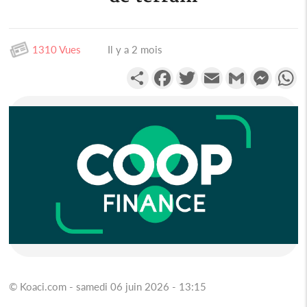
1310 Vues
Il y a 2 mois
Partager
Facebook
Twitter
Email
Gmail
Messen
W
© Koaci.com - samedi 06 juin 2026 - 13:15