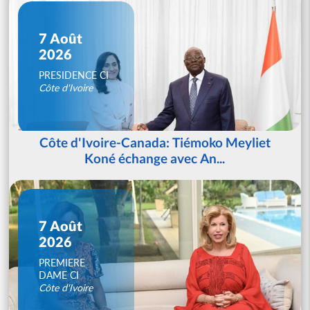
7 Août
2026
PRESIDENCE CI
Côte d'Ivoire
Côte d'Ivoire-Canada: Tiémoko Meyliet
Koné échange avec An...
7 Août
2026
PREMIERE
DAME CI
Côte d'Ivoire