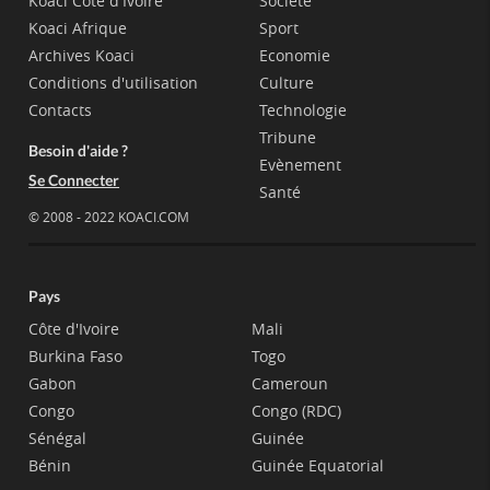
Koaci Côte d'Ivoire
Société
Koaci Afrique
Sport
Archives Koaci
Economie
Conditions d'utilisation
Culture
Contacts
Technologie
Tribune
Besoin d'aide ?
Evènement
Se Connecter
Santé
© 2008 - 2022 KOACI.COM
Pays
Côte d'Ivoire
Mali
Burkina Faso
Togo
Gabon
Cameroun
Congo
Congo (RDC)
Sénégal
Guinée
Bénin
Guinée Equatorial