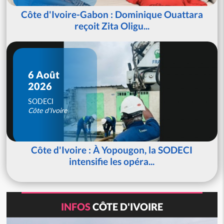
Côte d'Ivoire-Gabon : Dominique Ouattara
reçoit Zita Oligu...
6 Août
2026
SODECI
Côte d'Ivoire
Côte d'Ivoire : À Yopougon, la SODECI
intensifie les opéra...
INFOS
CÔTE D'IVOIRE